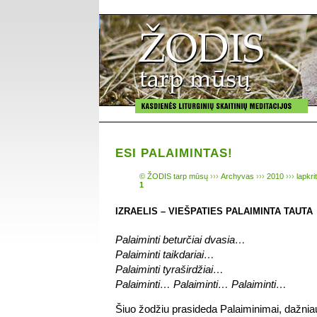
ESI PALAIMINTAS!
© ŽODIS tarp mūsų
›››
Archyvas
›››
2010
›››
lapkri
1
IZRAELIS – VIEŠPATIES PALAIMINTA TAUTA
Palaiminti beturčiai dvasia…
Palaiminti taikdariai…
Palaiminti tyraširdžiai…
Palaiminti… Palaiminti… Palaiminti…
Šiuo žodžiu prasideda Palaiminimai, dažniau