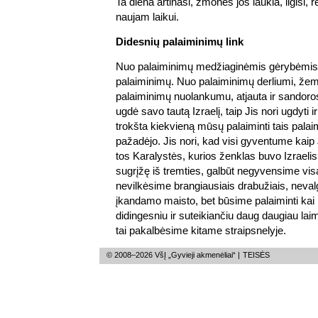
Ta diena artinasi, žmonės jos laukia, ilgisi,
naujam laikui.
Didesnių palaiminimų link
Nuo palaiminimų medžiaginėmis gėrybėmis 
palaiminimų. Nuo palaiminimų derliumi, žeme
palaiminimų nuolankumu, atjauta ir sandoro
ugdė savo tautą Izraelį, taip Jis nori ugdyt
trokšta kiekvieną mūsų palaiminti tais pala
pažadėjo. Jis nori, kad visi gyventume kaip J
tos Karalystės, kurios ženklas buvo Izraelis. 
sugrįžę iš tremties, galbūt negyvensime vis
nevilkėsime brangiausiais drabužiais, neval
įkandamo maisto, bet būsime palaiminti kai
didingesniu ir suteikiančiu daug daugiau la
tai pakalbėsime kitame straipsnelyje.
© 2008–2026 VšĮ „Gyvieji akmenėliai“ |
TEISĖS