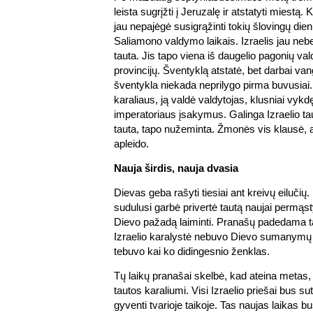
leista sugrįžti į Jeruzalę ir atstatyti miestą. 
jau nepajėgė susigrąžinti tokių šlovingų die
Saliamono valdymo laikais. Izraelis jau ne
tauta. Jis tapo viena iš daugelio pagonių v
provincijų. Šventyklą atstatė, bet darbai vangia
šventykla niekada neprilygo pirma buvusiai. 
karaliaus, ją valdė valdytojas, klusniai vyk
imperatoriaus įsakymus. Galinga Izraelio ta
tauta, tapo nužeminta. Žmonės vis klausė, 
apleido.
Nauja širdis, nauja dvasia
Dievas geba rašyti tiesiai ant kreivų eilučių.
sudulusi garbė privertė tautą naujai permąstyt
Dievo pažadą laiminti. Pranašų padedama ta
Izraelio karalystė nebuvo Dievo sumanymų 
tebuvo kai ko didingesnio ženklas.
Tų laikų pranašai skelbė, kad ateina metas,
tautos karaliumi. Visi Izraelio priešai bus sut
gyventi tvarioje taikoje. Tas naujas laikas 