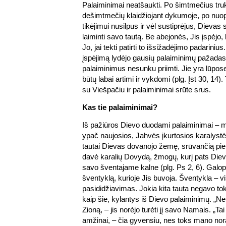
Palaiminimai neatšaukti. Po šimtmečius truk
dešimtmečių klaidžiojant dykumoje, po nuopu
tikėjimui nusilpus ir vėl sustiprėjus, Dievas 
laiminti savo tautą. Be abejonės, Jis įspėjo, 
Jo, jai tekti patirti to išsižadėjimo padarinius
įspėjimą lydėjo gausių palaiminimų pažada
palaiminimus nesunku priimti. Jie yra lūpose 
būtų labai artimi ir vykdomi (plg. Įst 30, 14). T
su Viešpačiu ir palaiminimai srūte srus.
Kas tie palaiminimai?
Iš pažiūros Dievo duodami palaiminimai – 
ypač naujosios, Jahvės įkurtosios karalystė
tautai Dievas dovanojo žemę, srūvančią pi
davė karalių Dovydą, žmogų, kurį pats Die
savo šventajame kalne (plg. Ps 2, 6). Galop
šventyklą, kurioje Jis buvoja. Šventykla – vi
pasididžiavimas. Jokia kita tauta negavo tok
kaip šie, kylantys iš Dievo palaiminimų. „
Zioną, – jis norėjo turėti jį savo Namais. „Ta
amžinai, – čia gyvensiu, nes toks mano nora