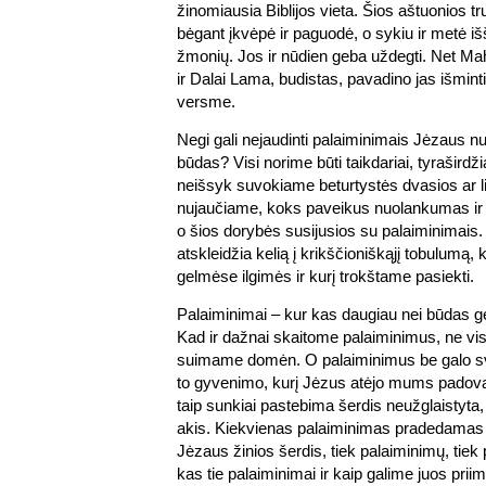
žinomiausia Biblijos vieta. Šios aštuonios 
bėgant įkvėpė ir paguodė, o sykiu ir metė išš
žmonių. Jos ir nūdien geba uždegti. Net Ma
ir Dalai Lama, budistas, pavadino jas išmin
versme.
Negi gali nejaudinti palaiminimais Jėzaus 
būdas? Visi norime būti taikdariai, tyraširdžia
neišsyk suvokiame beturtystės dvasios ar li
nujaučiame, koks paveikus nuolankumas i
o šios dorybės susijusios su palaiminimais. 
atskleidžia kelią į krikščioniškąjį tobulumą, k
gelmėse ilgimės ir kurį trokštame pasiekti.
Palaiminimai – kur kas daugiau nei būdas ger
Kad ir dažnai skaitome palaiminimus, ne vis
suimame domėn. O palaiminimus be galo sva
to gyvenimo, kurį Jėzus atėjo mums padova
taip sunkiai pastebima šerdis neužglaistyta, 
akis. Kiekvienas palaiminimas pradedama
Jėzaus žinios šerdis, tiek palaiminimų, tiek
kas tie palaiminimai ir kaip galime juos prii