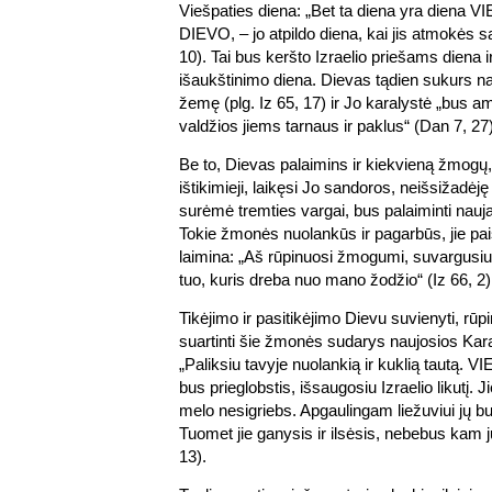
Viešpaties diena: „Bet ta diena yra diena 
DIEVO, – jo atpildo diena, kai jis atmokės 
10). Tai bus keršto Izraelio priešams diena ir
išaukštinimo diena. Dievas tądien sukurs na
žemę (plg. Iz 65, 17) ir Jo karalystė „bus a
valdžios jiems tarnaus ir paklus“ (Dan 7, 27)
Be to, Dievas palaimins ir kiekvieną žmogų, 
ištikimieji, laikęsi Jo sandoros, neišsižadėję
surėmė tremties vargai, bus palaiminti nauja 
Tokie žmonės nuolankūs ir pagarbūs, jie pai
laimina: „Aš rūpinuosi žmogumi, suvargusiu i
tuo, kuris dreba nuo mano žodžio“ (Iz 66, 2)
Tikėjimo ir pasitikėjimo Dievu suvienyti, rūpi
suartinti šie žmonės sudarys naujosios Kara
„Paliksiu tavyje nuolankią ir kuklią tautą.
bus prieglobstis, išsaugosiu Izraelio likutį. Ji
melo nesigriebs. Apgaulingam liežuviui jų b
Tuomet jie ganysis ir ilsėsis, nebebus kam j
13).