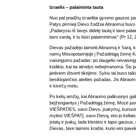
Izraelis – palaiminta tauta
Nuo pat pradžių izraelitai gyveno gausos p
Patys pirmieji Dievo žodžiai Abraomui buvo
„Padarysiu iš tavęs didelę tautą ir tave pala
tavo vardą, ir tu būsi palaiminimas“ (Pr 12, 2
Dievas pažadėjo laiminti Abraomą ir Sarą, k
namų Mesopotamijoje į Pažadėtąją žemę Ka
vaisingumo pažadas: po daugelio nevaising
kūdikio, kai tai atrodys nebeįmanoma. Šis p
jiedviem ištverti tikėjime. Sykiu tai buvo taik
besiklojančios ateities pažadas. Jis Abraom
ir kivirčų metu.
Po kelių amžių, kai Abraomo palikuonys gal
beįžengiantys į Pažadėtąją žemę, Mozė juos 
VIEŠPATIES, savo Dievo, įsakymų, kuriuos 
mylėsi VIEŠPATĮ, savo Dievą, eisi jo keliais
įstatų ir įsakų, tada klestėsi ir tapsi gausu
Dievas, tave laimins krašte, kurio eini paveldė