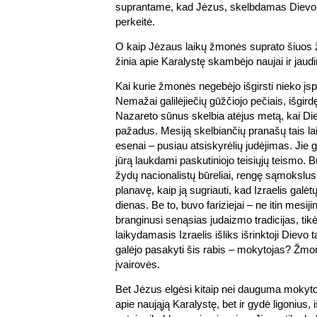
suprantame, kad Jėzus, skelbdamas Dievo ka
perkeitė.
O kaip Jėzaus laikų žmonės suprato šiuos ž
žinia apie Karalystę skambėjo naujai ir jaud
Kai kurie žmonės negebėjo išgirsti nieko įsp
Nemažai galilėjiečių gūžčiojo pečiais, išgirdę
Nazareto sūnus skelbia atėjus metą, kai D
pažadus. Mesiją skelbiančių pranašų tais la
esenai – pusiau atsiskyrėlių judėjimas. Jie 
jūrą laukdami paskutiniojo teisiųjų teismo. B
žydų nacionalistų būreliai, rengę sąmokslu
planavę, kaip ją sugriauti, kad Izraelis galėt
dienas. Be to, buvo fariziejai – ne itin mesiji
branginusi senąsias judaizmo tradicijas, tikė
laikydamasis Izraelis išliks išrinktoji Dievo 
galėjo pasakyti šis rabis – mokytojas? Ž
įvairovės.
Bet Jėzus elgėsi kitaip nei dauguma mokytojų
apie naująją Karalystę, bet ir gydė ligonius,