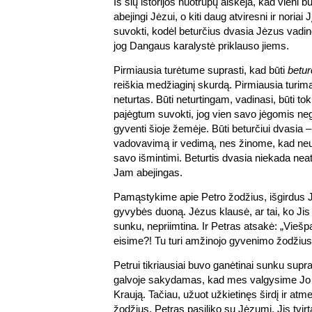
Iš šių istorijos nuotrupų aiškėja, kad vieni bu
abejingi Jėzui, o kiti daug atviresni ir noriai
suvokti, kodėl beturčius dvasia Jėzus vadino 
jog Dangaus karalystė priklauso jiems.
Pirmiausia turėtume suprasti, kad būti
betur
reiškia medžiaginį skurdą. Pirmiausia turima
neturtas. Būti neturtingam, vadinasi, būti t
pajėgtum suvokti, jog vien savo jėgomis nega
gyventi šioje žemėje. Būti beturčiui dvasia – 
vadovavimą ir vedimą, nes žinome, kad neu
savo išmintimi. Beturtis dvasia niekada ne
Jam abejingas.
Pamąstykime apie Petro žodžius, išgirdus
gyvybės duoną. Jėzus klausė, ar tai, ko Ji
sunku, nepriimtina. Ir Petras atsakė: „Vieš
eisime?! Tu turi amžinojo gyvenimo žodžius“
Petrui tikriausiai buvo ganėtinai sunku supra
galvoje sakydamas, kad mes valgysime Jo 
Kraują. Tačiau, užuot užkietinęs širdį ir a
žodžius, Petras pasiliko su Jėzumi. Jis tvirta