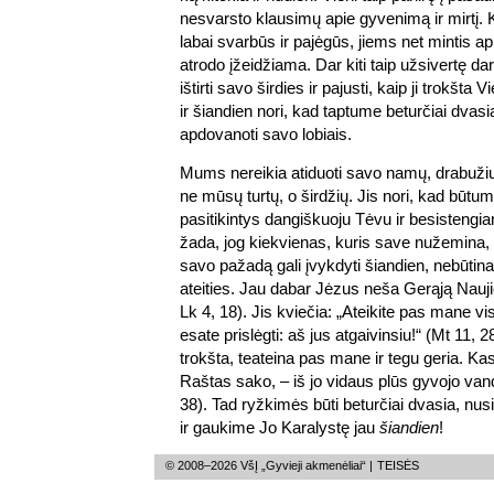
nesvarsto klausimų apie gyvenimą ir mirtį. 
labai svarbūs ir pajėgūs, jiems net mintis a
atrodo įžeidžiama. Dar kiti taip užsivertę dar
ištirti savo širdies ir pajusti, kaip ji trokšta
ir šiandien nori, kad taptume beturčiai dvasi
apdovanoti savo lobiais.
Mums nereikia atiduoti savo namų, drabužių 
ne mūsų turtų, o širdžių. Jis nori, kad būtum
pasitikintys dangiškuoju Tėvu ir besistengia
žada, jog kiekvienas, kuris save nužemina, 
savo pažadą gali įvykdyti šiandien, nebūtina
ateities. Jau dabar Jėzus neša Gerąją Nauj
Lk 4, 18). Jis kviečia: „Ateikite pas mane vis
esate prislėgti: aš jus atgaivinsiu!“ (Mt 11, 
trokšta, teateina pas mane ir tegu geria. Kas
Raštas sako, – iš jo vidaus plūs gyvojo van
38). Tad ryžkimės būti beturčiai dvasia, nu
ir gaukime Jo Karalystę jau
šiandien
!
© 2008–2026 VšĮ „Gyvieji akmenėliai“ |
TEISĖS