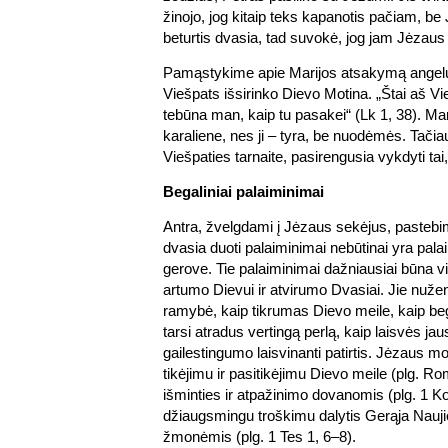
žinojo, jog kitaip teks kapanotis pačiam, b
beturtis dvasia, tad suvokė, jog jam Jėzaus 
Pamąstykime apie Marijos atsakymą angelu
Viešpats išsirinko Dievo Motina. „Štai aš Vie
tebūna man, kaip tu pasakei“ (Lk 1, 38). Mari
karaliene, nes ji – tyra, be nuodėmės. Tačiau
Viešpaties tarnaite, pasirengusia vykdyti tai
Begaliniai palaiminimai
Antra, žvelgdami į Jėzaus sekėjus, pasteb
dvasia duoti palaiminimai nebūtinai yra pa
gerove. Tie palaiminimai dažniausiai būna vid
artumo Dievui ir atvirumo Dvasiai. Jie nužen
ramybė, kaip tikrumas Dievo meile, kaip be
tarsi atradus vertingą perlą, kaip laisvės ja
gailestingumo laisvinanti patirtis. Jėzaus mo
tikėjimu ir pasitikėjimu Dievo meile (plg. 
išminties ir atpažinimo dovanomis (plg. 1 Ko
džiaugsmingu troškimu dalytis Gerąja Nauji
žmonėmis (plg. 1 Tes 1, 6–8).