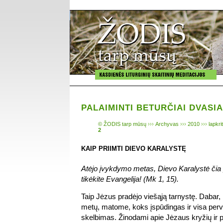
PALAIMINTI BETURČIAI DVASIA
© ŽODIS tarp mūsų
›››
Archyvas
›››
2010
›››
lapkri
2
KAIP PRIIMTI DIEVO KARALYSTĘ
Atėjo įvykdymo metas, Dievo Karalystė čia pa
tikėkite Evangelija! (Mk 1, 15).
Taip Jėzus pradėjo viešąją tarnystę. Dabar,
metų, matome, koks įspūdingas ir visa perv
skelbimas. Žinodami apie Jėzaus kryžių ir p