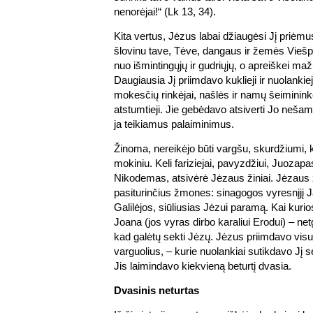
nenorėjai!“ (Lk 13, 34).
Kita vertus, Jėzus labai džiaugėsi Jį priėm
šlovinu tave, Tėve, dangaus ir žemės Viešpa
nuo išmintingųjų ir gudriųjų, o apreiškei maž
Daugiausia Jį priimdavo kuklieji ir nuolankieji
mokesčių rinkėjai, našlės ir namų šeimininkė
atstumtieji. Jie gebėdavo atsiverti Jo nešamai 
ja teikiamus palaiminimus.
Žinoma, nereikėjo būti vargšu, skurdžiumi,
mokiniu. Keli fariziejai, pavyzdžiui, Juozapas
Nikodemas, atsivėrė Jėzaus žiniai. Jėzaus ž
pasiturinčius žmones: sinagogos vyresnįjį Ja
Galilėjos, siūliusias Jėzui paramą. Kai kurio
Joana (jos vyras dirbo karaliui Erodui) – ne
kad galėtų sekti Jėzų. Jėzus priimdavo visus
varguolius, – kurie nuolankiai sutikdavo Jį sek
Jis laimindavo kiekvieną beturtį dvasia.
Dvasinis neturtas