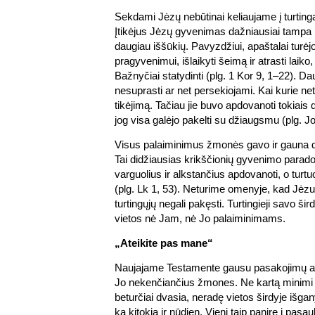
Sekdami Jėzų nebūtinai keliaujame į turtin
Įtikėjus Jėzų gyvenimas dažniausiai tampa re
daugiau iššūkių. Pavyzdžiui, apaštalai turėjo
pragyvenimui, išlaikyti šeimą ir atrasti laiko, 
Bažnyčiai statydinti (plg. 1 Kor 9, 1–22). D
nesuprasti ar net persekiojami. Kai kurie ne
tikėjimą. Tačiau jie buvo apdovanoti tokiais 
jog visa galėjo pakelti su džiaugsmu (plg. Jo
Visus palaiminimus žmonės gavo ir gauna d
Tai didžiausias krikščionių gyvenimo parad
varguolius ir alkstančius apdovanoti, o turtuo
(plg. Lk 1, 53). Neturime omenyje, kad Jėzu
turtingųjų negali pakęsti. Turtingieji savo š
vietos nė Jam, nė Jo palaiminimams.
„Ateikite pas mane“
Naujajame Testamente gausu pasakojimų ap
Jo nekenčiančius žmones. Ne kartą minim
beturčiai dvasia, neradę vietos širdyje išga
ką kitokia ir nūdien. Vieni taip panirę į pasau