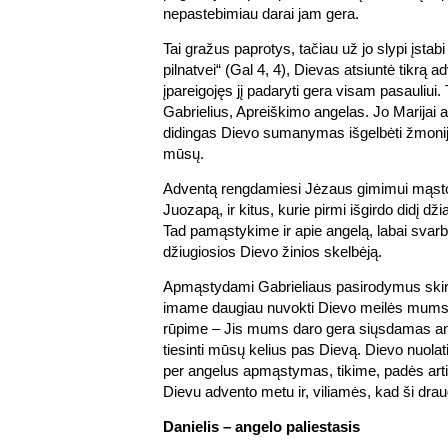
nepastebimiau darai jam gera.
Tai gražus paprotys, tačiau už jo slypi įstabi 
pilnatvei“ (Gal 4, 4), Dievas atsiuntė tikrą a
įpareigojęs jį padaryti gera visam pasauliui.
Gabrielius, Apreiškimo angelas. Jo Marijai a
didingas Dievo sumanymas išgelbėti žmonij
mūsų.
Adventą rengdamiesi Jėzaus gimimui mąsto
Juozapą, ir kitus, kurie pirmi išgirdo didį dž
Tad pamąstykime ir apie angelą, labai svarbų
džiugiosios Dievo žinios skelbėją.
Apmąstydami Gabrieliaus pasirodymus sk
imame daugiau nuvokti Dievo meilės mums
rūpime – Jis mums daro gera siųsdamas ang
tiesinti mūsų kelius pas Dievą. Dievo nuola
per angelus apmąstymas, tikime, padės artim
Dievu advento metu ir, viliamės, kad ši draug
Danielis – angelo paliestasis