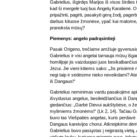
Gabrielius, išgirdęs Marijos iš visos širdies 
kad ši mergelė tuoj bus Angelų Karalienė.
pripažinti, pagirti, pasakyti gerą žodį, page
darbus kituose žmonėse, ypač kai matome,
pranoksta mūsų?
Piemenys: angelo padrąsintieji
Pasak Origeno, trečiame amžiuje gyvenus
Gabrielius ir visi angelai tarnauja mūsų išg
homilijoje jis vaizduojasi juos besikalbanči
Jėzui. Jie vieni kitiems sako: „Jis prisiėmė 
negi taip ir sėdėsime nieko neveikdami? Atei
iš Dangaus!“
Gabrielius neminimas vardu pasakojime apie
išvydusius angelus, besileidžiančius iš Dan
giedančius: „Garbė Dievui aukštybėse, o ž
mylimiems žmonėms!“ (Lk 2, 14). Tačiau Gab
buvo tas Viešpaties angelas, kuris perdavė 
Dangaus kareivijos chorui. Atkreipkime dėme
Gabrielius buvo pasiųstas į neįprastą vietą
viršum laukų, kuriuose miegojo avys, toly