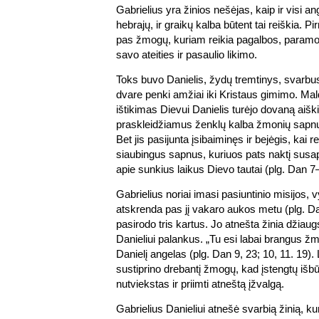
Gabrielius yra žinios nešėjas, kaip ir visi an
hebrajų, ir graikų kalba būtent tai reiškia. P
pas žmogų, kuriam reikia pagalbos, paramos
savo ateities ir pasaulio likimo.
Toks buvo Danielis, žydų tremtinys, svarbu
dvare penki amžiai iki Kristaus gimimo. Mal
ištikimas Dievui Danielis turėjo dovaną aiški
praskleidžiamus ženklų kalba žmonių sapnuo
Bet jis pasijunta įsibaiminęs ir bejėgis, kai r
siaubingus sapnus, kuriuos pats naktį sus
apie sunkius laikus Dievo tautai (plg. Dan 7–
Gabrielius noriai imasi pasiuntinio misijos, 
atskrenda pas jį vakaro aukos metu (plg. D
pasirodo tris kartus. Jo atnešta žinia džia
Danieliui palankus. „Tu esi labai brangus žm
Danielį angelas (plg. Dan 9, 23; 10, 11. 19).
sustiprino drebantį žmogų, kad įstengtų išbū
nutviekstas ir priimti atneštą įžvalgą.
Gabrielius Danieliui atnešė svarbią žinią, ku