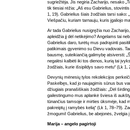
sugriežtėja. Jis negiria Zacharijo, nesako „T
tik tiesiai rėžia: „Aš esu Gabrielius, stovint
1, 19). Gabrielius šiais žodžiais tarsi sako: 
Viešpačiu, kuriam tarnauju, kuris įgaliojo ma
Ar tada Gabrielius nusigręžia nuo Zacharijo,
apleidžia jį dėl netikėjimo? Angelams tai neb
Gabrielius daro, turėtų mus padrąsinti pasiti
patikimais gyvenimo su Dievu vadovais. Tad
bausmę, suteikiančią galimybę atsiversti: „Št
negalėsi kalbėti iki tos dienos, kurią tai įvy
žodžiais, kurie išsipildys savo metu“ (Lk 1, 
Devynių mėnesių tylos rekolekcijos perkeičia
Paskelbęs, kad jo naujagimis sūnus bus var
džiugiais pranašiškais žodžiais: „Dėl širdi
gailestingumo mus aplankė šviesa iš aukšty
tūnančius tamsoje ir mirties ūksmėje, kad 
pakreiptų į ramybės kelią“ (Lk 1, 78–79). Za
žmogumi! Gabrielius, be abejonės, žvelgia į
Marija – angelo pagirtoji