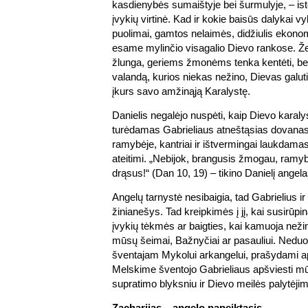
kasdienybės sumaištyje bei šurmulyje, – istor
įvykių virtinė. Kad ir kokie baisūs dalykai vy
puolimai, gamtos nelaimės, didžiulis ekon
esame mylinčio visagalio Dievo rankose. Že
žlunga, geriems žmonėms tenka kentėti, bet 
valandą, kurios niekas nežino, Dievas galutin
įkurs savo amžinąją Karalystę.
Danielis negalėjo nuspėti, kaip Dievo karalyst
turėdamas Gabrieliaus atneštąsias dovanas 
ramybėje, kantriai ir ištvermingai laukdamas,
ateitimi. „Nebijok, brangusis žmogau, ramybė
drąsus!“ (Dan 10, 19) – tikino Danielį angela
Angelų tarnystė nesibaigia, tad Gabrielius ir 
žinianešys. Tad kreipkimės į jį, kai susirūp
įvykių tėkmės ar baigties, kai kamuoja než
mūsų šeimai, Bažnyčiai ar pasauliui. Ned
šventajam Mykolui arkangelui, prašydami ap
Melskime šventojo Gabrieliaus apšviesti 
supratimo blyksniu ir Dievo meilės palytėji
Zacharijas – angelo papeiktasis