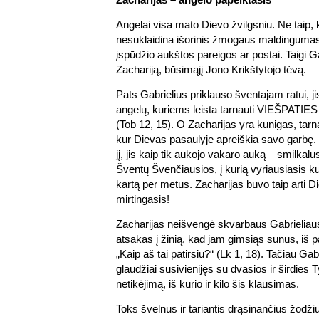
Angelai visa mato Dievo žvilgsniu. Ne taip, 
nesuklaidina išorinis žmogaus maldingumas
įspūdžio aukštos pareigos ar postai. Taigi G
Zachariją, būsimąjį Jono Krikštytojo tėvą.
Pats Gabrielius priklauso šventajam ratui, ji
angelų, kuriems leista tarnauti VIEŠPATIES
(Tob 12, 15). O Zacharijas yra kunigas, tarn
kur Dievas pasaulyje apreiškia savo garbę. 
jį, jis kaip tik aukojo vakaro auką – smilkal
Šventų Švenčiausios, į kurią vyriausiasis k
kartą per metus. Zacharijas buvo taip arti Die
mirtingasis!
Zacharijas neišvengė skvarbaus Gabrieliaus
atsakas į žinią, kad jam gimsiąs sūnus, iš 
„Kaip aš tai patirsiu?“ (Lk 1, 18). Tačiau Gab
glaudžiai susivienijęs su dvasios ir širdies 
netikėjimą, iš kurio ir kilo šis klausimas.
Toks švelnus ir tariantis drąsinančius žodži