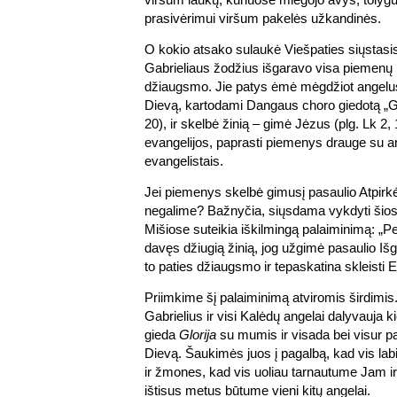
prasivėrimui viršum pakelės užkandinės.
O kokio atsako sulaukė Viešpaties siųstasis
Gabrieliaus žodžius išgaravo visa piemenų b
džiaugsmo. Jie patys ėmė mėgdžiot angelus, 
Dievą, kartodami Dangaus choro giedotą „Gar
20), ir skelbė žinią – gimė Jėzus (plg. Lk 2
evangelijos, paprasti piemenys drauge su an
evangelistais.
Jei piemenys skelbė gimusį pasaulio Atpirk
negalime? Bažnyčia, siųsdama vykdyti šios
Mišiose suteikia iškilmingą palaiminimą: „
davęs džiugią žinią, jog užgimė pasaulio Išga
to paties džiaugsmo ir tepaskatina skleisti E
Priimkime šį palaiminimą atviromis širdimis
Gabrielius ir visi Kalėdų angelai dalyvauja 
gieda
Glorija
su mumis ir visada bei visur 
Dievą. Šaukimės juos į pagalbą, kad vis la
ir žmones, kad vis uoliau tarnautume Jam 
ištisus metus būtume vieni kitų angelai.