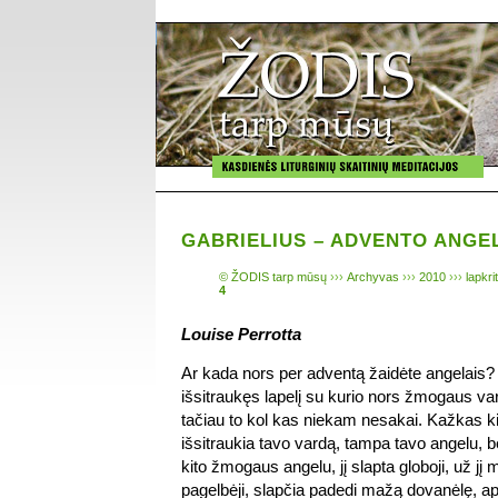
GABRIELIUS – ADVENTO ANGE
© ŽODIS tarp mūsų
›››
Archyvas
›››
2010
›››
lapkri
4
Louise Perrotta
Ar kada nors per adventą žaidėte angelais? 
išsitraukęs lapelį su kurio nors žmogaus var
tačiau to kol kas niekam nesakai. Kažkas ki
išsitraukia tavo vardą, tampa tavo angelu, b
kito žmogaus angelu, jį slapta globoji, už jį
pagelbėji, slapčia padedi mažą dovanėlę, ap