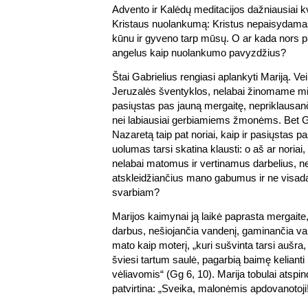
Advento ir Kalėdų meditacijos dažniausiai k
Kristaus nuolankumą: Kristus nepaisydama
kūnu ir gyveno tarp mūsų. O ar kada nors
angelus kaip nuolankumo pavyzdžius?
Štai Gabrielius rengiasi aplankyti Mariją. V
Jeruzalės šventyklos, nelabai žinomame mie
pasiųstas pas jauną mergaitę, nepriklausanč
nei labiausiai gerbiamiems žmonėms. Bet Ga
Nazaretą taip pat noriai, kaip ir pasiųstas p
uolumas tarsi skatina klausti: o aš ar noriai
nelabai matomus ir vertinamus darbelius, ne
atskleidžiančius mano gabumus ir ne visada 
svarbiam?
Marijos kaimynai ją laikė paprasta mergaite,
darbus, nešiojančia vandenį, gaminančia val
mato kaip moterį, „kuri sušvinta tarsi aušra,
šviesi tartum saulė, pagarbią baimę kelianti
vėliavomis“ (Gg 6, 10). Marija tobulai atspind
patvirtina: „Sveika, malonėmis apdovanotoji!