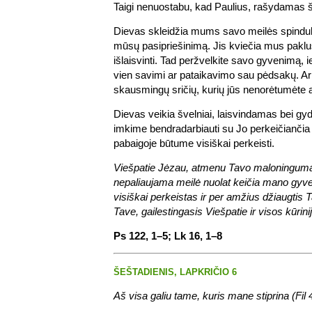
Taigi nenuostabu, kad Paulius, rašydamas ši
Dievas skleidžia mums savo meilės spindu
mūsų pasipriešinimą. Jis kviečia mus pakl
išlaisvinti. Tad peržvelkite savo gyvenimą, 
vien savimi ar pataikavimo sau pėdsakų. Ar 
skausmingų sričių, kurių jūs nenorėtumėte a
Dievas veikia švelniai, laisvindamas bei g
imkime bendradarbiauti su Jo perkeičiančia 
pabaigoje būtume visiškai perkeisti.
Viešpatie Jėzau, atmenu Tavo maloningumą,
nepaliaujama meilė nuolat keičia mano gyve
visiškai perkeistas ir per amžius džiaugtis
Tave, gailestingasis Viešpatie ir visos kūrini
Ps 122, 1–5; Lk 16, 1–8
ŠEŠTADIENIS, LAPKRIČIO 6
Aš visa galiu tame, kuris mane stiprina (Fil 4