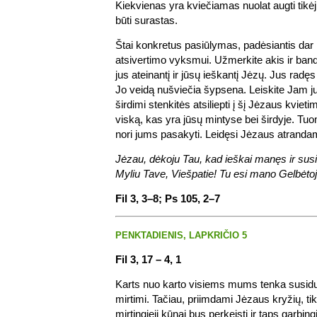
Kiekvienas yra kviečiamas nuolat augti tikėj
būti surastas.
Štai konkretus pasiūlymas, padėsiantis dar l
atsivertimo vyksmui. Užmerkite akis ir band
jus ateinantį ir jūsų ieškantį Jėzų. Jus radęs
Jo veidą nušviečia šypsena. Leiskite Jam ju
širdimi stenkitės atsiliepti į šį Jėzaus kvie
viską, kas yra jūsų mintyse bei širdyje. Tuo
nori jums pasakyti. Leidęsi Jėzaus atrandam
Jėzau, dėkoju Tau, kad ieškai manęs ir sus
Myliu Tave, Viešpatie! Tu esi mano Gelbėtoj
Fil 3, 3–8; Ps 105, 2–7
PENKTADIENIS, LAPKRIČIO 5
Fil 3, 17 – 4, 1
Karts nuo karto visiems mums tenka susidurt
mirtimi. Tačiau, priimdami Jėzaus kryžių, t
mirtingieji kūnai bus perkeisti ir taps garbing