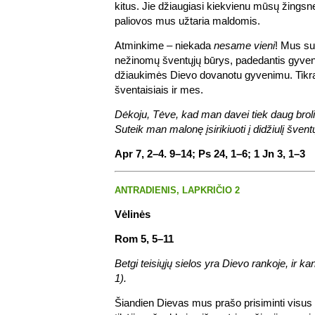
kitus. Jie džiaugiasi kiekvienu mūsų žingsne
paliovos mus užtaria maldomis.
Atminkime – niekada
nesame vieni
! Mus sup
nežinomų šventųjų būrys, padedantis gyvent
džiaukimės Dievo dovanotu gyvenimu. Tikrai
šventaisiais ir mes.
Dėkoju, Tėve, kad man davei tiek daug broli
Suteik man malonę įsirikiuoti į didžiulį šventų
Apr 7, 2–4. 9–14; Ps 24, 1–6; 1 Jn 3, 1–3
ANTRADIENIS, LAPKRIČIO 2
Vėlinės
Rom 5, 5–11
Betgi teisiųjų sielos yra Dievo rankoje, ir ka
1).
Šiandien Dievas mus prašo prisiminti visus 