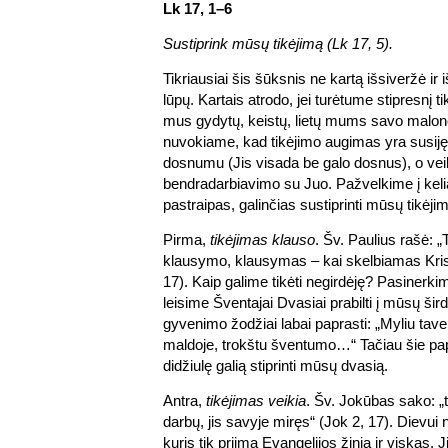
Lk 17, 1–6
Sustiprink mūsų tikėjimą (Lk 17, 5).
Tikriausiai šis šūksnis ne kartą išsiveržė ir i
lūpų. Kartais atrodo, jei turėtume stipresnį t
mus gydytų, keistų, lietų mums savo malon
nuvokiame, kad tikėjimo augimas yra susiję
dosnumu (Jis visada be galo dosnus), o vei
bendradarbiavimo su Juo. Pažvelkime į kel
pastraipas, galinčias sustiprinti mūsų tikėji
Pirma,
tikėjimas klauso
. Šv. Paulius rašė: „T
klausymo, klausymas – kai skelbiamas Kri
17). Kaip galime tikėti negirdėję? Pasinerkim
leisime Šventajai Dvasiai prabilti į mūsų šir
gyvenimo žodžiai labai paprasti: „Myliu tave
maldoje, trokštu šventumo…“ Tačiau šie papr
didžiulę galią stiprinti mūsų dvasią.
Antra,
tikėjimas veikia
. Šv. Jokūbas sako: „ti
darbų, jis savyje miręs“ (Jok 2, 17). Dievui n
kuris tik priima Evangelijos žinią ir viskas. J