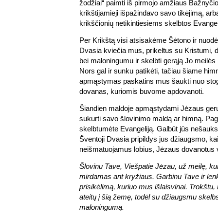
žodžiai“ paimti iš pirmojo amžiaus Bažnyčios 
krikštijamieji išpažindavo savo tikėjimą, arb
krikščionių netikintiesiems skelbtos Evangel
Per Krikštą visi atsisakėme Šėtono ir nuod
Dvasia kviečia mus, prikeltus su Kristumi, 
bei maloningumu ir skelbti gerąją Jo meilės 
Nors gal ir sunku patikėti, tačiau šiame him
apmąstymas paskatins mus šaukti nuo stog
dovanas, kuriomis buvome apdovanoti.
Šiandien maldoje apmąstydami Jėzaus ger
sukurti savo šlovinimo maldą ar himną. Paga
skelbtumėte Evangeliją. Galbūt jūs nešauksi
Šventoji Dvasia pripildys jūs džiaugsmo, kai
neišmatuojamus lobius, Jėzaus dovanotus v
Šlovinu Tave, Viešpatie Jėzau, už meilę, k
mirdamas ant kryžiaus. Garbinu Tave ir len
prisikėlimą, kuriuo mus išlaisvinai. Trokštu
ateitų į šią žemę, todėl su džiaugsmu skelb
maloningumą.