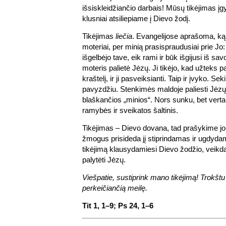
išsiskleidžiančio darbais! Mūsų tikėjimas į
klusniai atsiliepiame į Dievo žodį.
Tikėjimas
liečia
. Evangelijose aprašoma, ką
moteriai, per minią prasispraudusiai prie Jo:
išgelbėjo tave, eik rami ir būk išgijusi iš sav
moteris palietė Jėzų. Ji tikėjo, kad užteks p
kraštelį, ir ji pasveiksianti. Taip ir įvyko. S
pavyzdžiu. Stenkimės maldoje paliesti Jėz
blaškančios „minios“. Nors sunku, bet vert
ramybės ir sveikatos šaltinis.
Tikėjimas – Dievo dovana, tad prašykime jo.
žmogus prisideda jį stiprindamas ir ugdyd
tikėjimą klausydamiesi Dievo žodžio, veikda
palytėti Jėzų.
Viešpatie, sustiprink mano tikėjimą! Trokštu 
perkeičiančią meilę.
Tit 1, 1–9; Ps 24, 1–6