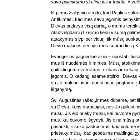
savo palankumo skatina jus ir trokšti, ir veikt
Iš pirmo žvilgsnio atrodo, kad Paulius sako
Ar tikimasi, kad mes savo jėgomis pelnys
Dievas padarys visą darbą, o mums tereikia
Atsižvelgdami į tikėjimo tiesų visumą galime
atsakymas slypi per vidurį: tik mūsų sunkau
Dievo malonės derinys mus subrandins į Kri
Evangelijos pagrindinė žinia – nuostabi ties
mus iš nuodėmės ir mirties. Mūsų atpirkima
gailestingumo veiksmas, niekada ir nieka
jėgomis. O kadangi esame atpirkti, Dievas k
su Jo malone, idant dar stipriau įaugtume į 
išganymą.
Šv. Augustinas rašė: „Ir mes dirbame, bet 
su Dievu, kuris darbuojasi, nes Jo gailesti
mūsų. Jis ėjo prieky mūsų, kai buvome gydo
mus, kai buvome išgydyti. Jis eina mūsų p
pašaukti, ir seka paskui mus, kad būtume iša
priešaky mūsų, kad gebėtume maldingai gyv
mus, kad visada gyventume su Dievu, nes b