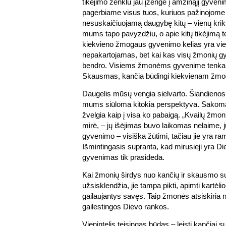
tikėjimo ženklu jau įžengė į amžinąjį gyven
pagerbiame visus tuos, kuriuos pažinojome 
nesuskaičiuojamą daugybę kitų – vienų kri
mums tapo pavyzdžiu, o apie kitų tikėjimą 
kiekvieno žmogaus gyvenimo kelias yra vieni
nepakartojamas, bet kai kas visų žmonių gy
bendro. Visiems žmonėms gyvenime tenka pat
Skausmas, kančia būdingi kiekvienam žmo
Daugelis mūsų vengia sielvarto. Šiandienos
mums siūloma kitokia perspektyva. Sakoma, 
žvelgia kaip į visa ko pabaigą. „Kvailų žmoni
mirė, – jų išėjimas buvo laikomas nelaime, 
gyvenimo – visiška žūtimi, tačiau jie yra ra
Išmintingasis supranta, kad mirusieji yra Di
gyvenimas tik prasideda.
Kai žmonių širdys nuo kančių ir skausmo su
užsisklendžia, jie tampa pikti, apimti kartėlio
gailaujantys savęs. Taip žmonės atsiskiria nu
gailestingos Dievo rankos.
Vienintelis teisingas būdas – leisti kančiai su