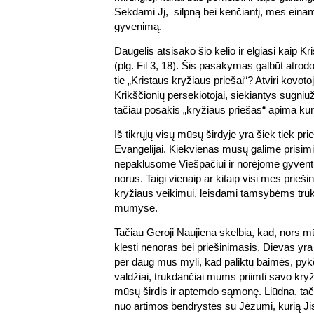
Sekdami Jį, silpną bei kenčiantį, mes einam
gyvenimą.
Daugelis atsisako šio kelio ir elgiasi kaip Kr
(plg. Fil 3, 18). Šis pasakymas galbūt atrodo
tie „Kristaus kryžiaus priešai“? Atviri kovoto
Krikščionių persekiotojai, siekiantys sugniu
tačiau posakis „kryžiaus priešas“ apima ku
Iš tikrųjų visų mūsų širdyje yra šiek tiek pr
Evangelijai. Kiekvienas mūsų galime prisimin
nepaklusome Viešpačiui ir norėjome gyventi
norus. Taigi vienaip ar kitaip visi mes prie
kryžiaus veikimui, leisdami tamsybėms truk
mumyse.
Tačiau Geroji Naujiena skelbia, kad, nors 
klesti nenoras bei priešinimasis, Dievas yra 
per daug mus myli, kad paliktų baimės, py
valdžiai, trukdančiai mums priimti savo kryž
mūsų širdis ir aptemdo sąmonę. Liūdna, tači
nuo artimos bendrystės su Jėzumi, kurią Jis