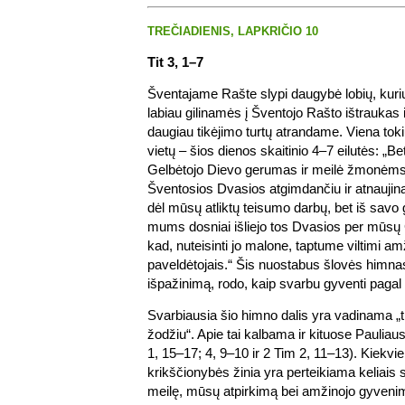
TREČIADIENIS, LAPKRIČIO 10
Tit 3, 1–7
Šventajame Rašte slypi daugybė lobių, kuriu
labiau gilinamės į Šventojo Rašto ištraukas
daugiau tikėjimo turtų atrandame. Viena tok
vietų – šios dienos skaitinio 4–7 eilutės: „B
Gelbėtojo Dievo gerumas ir meilė žmonėms,
Šventosios Dvasios atgimdančiu ir atnaujina
dėl mūsų atliktų teisumo darbų, bet iš savo 
mums dosniai išliejo tos Dvasios per mūsų 
kad, nuteisinti jo malone, taptume viltimi 
paveldėtojais.“ Šis nuostabus šlovės himnas,
išpažinimą, rodo, kaip svarbu gyventi pagal 
Svarbiausia šio himno dalis yra vadinama „t
žodžiu“. Apie tai kalbama ir kituose Pauliaus
1, 15–17; 4, 9–10 ir 2 Tim 2, 11–13). Kiekvie
krikščionybės žinia yra perteikiama keliais 
meilę, mūsų atpirkimą bei amžinojo gyvenimo v