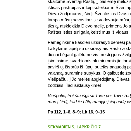
skaitome Šventąjį Raštą, jį pasiėmę meld
ištisas pastraipas ir taip suteikiame Šventaj
Dievo žodį mums į širdį. Šventosios Dvasio
tampa mūsų savastimi: jie vadovauja mūsų
tikslą, atskleidžia Dievo meilę, primena Jo
Raštas išties turi galią keisti mus iš vidaus!
Pamėginkime kasdien užsirašyti dėmesį pat
Laikykime lapelį su užsirašytais Rašto žodž
dienai bėgant galėtume vis mesti į juos žvil
įsiminsime, svarbiomis akimirkomis jie tarsi
paviršių, išsprūs iš lūpų, suteiks paguodą
valandą, suramins supykus. O galbūt tie žod
Viešpačiui, į Jo meilės apgiedojimą. Diev
žodžiais. Tad įsiklausykime!
Viešpatie, trokštu išgirsti Tave per Tavo žo
man į širdį, kad jie būtų manyje įsispaudę 
Ps 112, 1–6. 8–9; Lk 16, 9–15
SEKMADIENIS, LAPKRIČIO 7