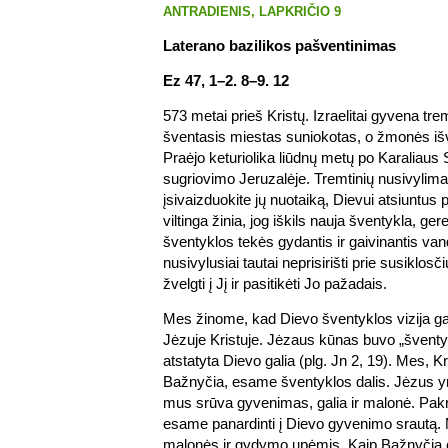
ANTRADIENIS, LAPKRIČIO 9
Laterano bazilikos pašventinimas
Ez 47, 1–2. 8–9. 12
573 metai prieš Kristų. Izraelitai gyvena tre
šventasis miestas suniokotas, o žmonės išva
Praėjo keturiolika liūdnų metų po Karaliaus
sugriovimo Jeruzalėje. Tremtinių nusivylima
įsivaizduokite jų nuotaiką, Dievui atsiuntus
viltinga žinia, jog iškils nauja šventykla, ger
šventyklos tekės gydantis ir gaivinantis va
nusivylusiai tautai neprisirišti prie susiklosč
žvelgti į Jį ir pasitikėti Jo pažadais.
Mes žinome, kad Dievo šventyklos vizija ga
Jėzuje Kristuje. Jėzaus kūnas buvo „šventykl
atstatyta Dievo galia (plg. Jn 2, 19). Mes, K
Bažnyčia, esame šventyklos dalis. Jėzus yra 
mus srūva gyvenimas, galia ir malonė. Pakri
esame panardinti į Dievo gyvenimo srautą. 
malonės ir gydymo upėmis. Kaip Bažnyčia 