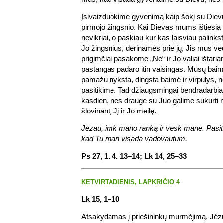
Įsivaizduokime gyvenimą kaip šokį su Diev
pirmojo žingsnio. Kai Dievas mums ištiesia
nevikriai, o paskiau kur kas laisviau palink
Jo žingsnius, derinamės prie jų, Jis mus ved
prigimčiai pasakome „Ne“ ir Jo valiai ištari
pastangas padaro itin vaisingas. Mūsų baim
pamažu nyksta, dingsta baimė ir virpulys, 
pasitikime. Tad džiaugsmingai bendradarbi
kasdien, nes drauge su Juo galime sukurti
šlovinantį Jį ir Jo meilę.
Jėzau, imk mano ranką ir vesk mane. Pasitik
kad Tu man visada vadovautum.
Ps 27, 1. 4. 13–14; Lk 14, 25–33
KETVIRTADIENIS, LAPKRIČIO 4
Lk 15, 1–10
Atsakydamas į priešininkų murmėjimą, Jėz