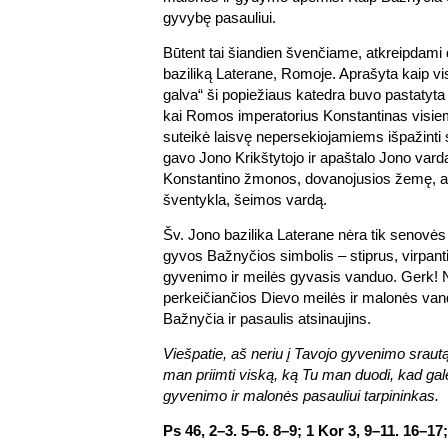
gyvybę pasauliui.
Būtent tai šiandien švenčiame, atkreipdami
baziliką Laterane, Romoje. Aprašyta kaip vi
galva“ ši popiežiaus katedra buvo pastatyta
kai Romos imperatorius Konstantinas visie
suteikė laisvę nepersekiojamiems išpažinti s
gavo Jono Krikštytojo ir apaštalo Jono vardą,
Konstantino žmonos, dovanojusios žemę, an
šventykla, šeimos vardą.
Šv. Jono bazilika Laterane nėra tik senovės i
gyvos Bažnyčios simbolis – stiprus, virpanti
gyvenimo ir meilės gyvasis vanduo. Gerk! Ne
perkeičiančios Dievo meilės ir malonės vand
Bažnyčia ir pasaulis atsinaujins.
Viešpatie, aš neriu į Tavojo gyvenimo srautą
man priimti viską, ką Tu man duodi, kad gal
gyvenimo ir malonės pasauliui tarpininkas.
Ps 46, 2–3. 5–6. 8–9; 1 Kor 3, 9–11. 16–17