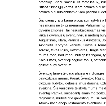
pradžioje. Vienu sakiniu Jis metė iššūkį, ku
ištisos tikinčiųjų kartos. Kam patinka būti 
patinka būti nuolankiam? Kam patinka liūdėt
Šiandiena yra tinkama proga apmąstyti šią E
nes mums ne tik primenamas Palaiminimų išš
gyvenę žmonės. Tai nesuskaičiuojamas visų 
laikais gyvenusių šventų vyrų ir moterų būr
Augustinas, Klara, Pranciškus Asyžietis, J
Akvinietis, Kotryna Sienietė, Kryžiaus Jona
Teresė, tėvas Pijus, Kazimieras, Jurgis Matu
mums rodo, kad įmanu būti gailestingam, tyraš
Kaip ir mes, šventieji negimė tobuli, bet toki
galime augti šventumu.
Šventųjų tarnystė daug platesnė ir didingesnė
pavyzdžiais mums. Pasak Šventojo Rašto, 
didžiulis liudytojų debesis, mus drąsina, užt
sveikina. Šis vaizdinys teiškyla mums meld
šventąjį Patriką, šnibždantį laiminimo žodži
raginančią skubėti prie gailestingumu srūva
Atminkime Senojo Testamento šventuosius: I