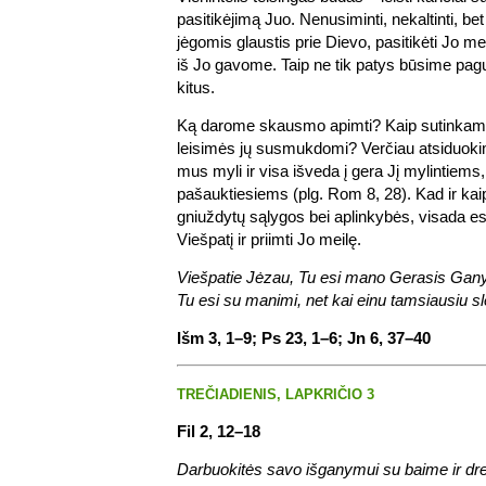
pasitikėjimą Juo. Nenusiminti, nekaltinti, bet
jėgomis glaustis prie Dievo, pasitikėti Jo me
iš Jo gavome. Taip ne tik patys būsime pagu
kitus.
Ką darome skausmo apimti? Kaip sutinkam
leisimės jų susmukdomi? Verčiau atsiduokim
mus myli ir visa išveda į gera Jį mylintiems,
pašauktiesiems (plg. Rom 8, 28). Kad ir kai
gniuždytų sąlygos bei aplinkybės, visada es
Viešpatį ir priimti Jo meilę.
Viešpatie Jėzau, Tu esi mano Gerasis Ganyt
Tu esi su manimi, net kai einu tamsiausiu sl
Išm 3, 1–9; Ps 23, 1–6; Jn 6, 37–40
TREČIADIENIS, LAPKRIČIO 3
Fil 2, 12–18
Darbuokitės savo išganymui su baime ir dr