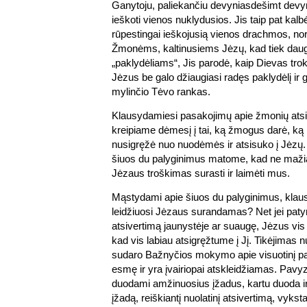
Ganytoju, paliekančiu devyniasdešimt devyn
ieškoti vienos nuklydusios. Jis taip pat kalb
rūpestingai ieškojusią vienos drachmos, nor
Žmonėms, kaltinusiems Jėzų, kad tiek daug 
„paklydėliams“, Jis parodė, kaip Dievas trok
Jėzus be galo džiaugiasi radęs paklydėlį ir g
mylinčio Tėvo rankas.
Klausydamiesi pasakojimų apie žmonių atsi
kreipiame dėmesį į tai, ką žmogus darė, ką
nusigręžė nuo nuodėmės ir atsisuko į Jėzų.
šiuos du palyginimus matome, kad ne mažia
Jėzaus troškimas surasti ir laimėti mus.
Mąstydami apie šiuos du palyginimus, klaus
leidžiuosi Jėzaus surandamas? Net jei patyr
atsivertimą jaunystėje ar suaugę, Jėzus vis d
kad vis labiau atsigręžtume į Jį. Tikėjimas n
sudaro Bažnyčios mokymo apie visuotinį p
esmę ir yra įvairiopai atskleidžiamas. Pavyz
duodami amžinuosius įžadus, kartu duoda i
įžadą, reiškiantį nuolatinį atsivertimą, vyks