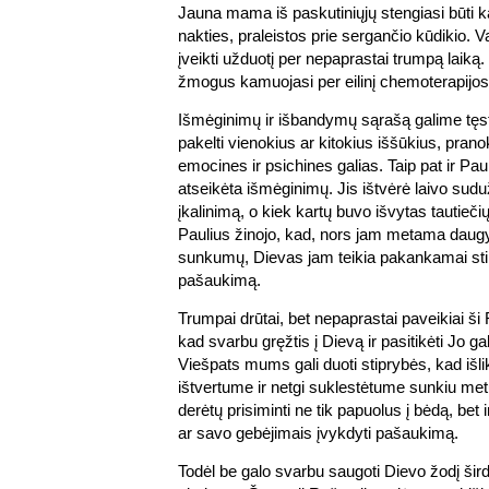
Jauna mama iš paskutiniųjų stengiasi būti 
nakties, praleistos prie sergančio kūdikio. 
įveikti užduotį per nepaprastai trumpą laiką.
žmogus kamuojasi per eilinį chemoterapijos
Išmėginimų ir išbandymų sąrašą galime tęst
pakelti vienokius ar kitokius iššūkius, pran
emocines ir psichines galias. Taip pat ir Pau
atseikėta išmėginimų. Jis ištvėrė laivo sud
įkalinimą, o kiek kartų buvo išvytas tautieči
Paulius žinojo, kad, nors jam metama daugy
sunkumų, Dievas jam teikia pakankamai sti
pašaukimą.
Trumpai drūtai, bet nepaprastai paveikiai ši
kad svarbu gręžtis į Dievą ir pasitikėti Jo gal
Viešpats mums gali duoti stiprybės, kad iš
ištvertume ir netgi suklestėtume sunkiu metu.
derėtų prisiminti ne tik papuolus į bėdą, bet
ar savo gebėjimais įvykdyti pašaukimą.
Todėl be galo svarbu saugoti Dievo žodį širdy