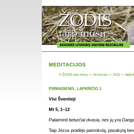
MEDITACIJOS
© ŽODIS tarp mūsų
›››
Archyvas
›››
2010
›››
lapkri
PIRMADIENIS, LAPKRIČIO 1
Visi Šventieji
Mt 5, 1–12
Palaiminti beturčiai dvasia, nes jų yra Dang
Taip Jėzus pradėjo pamokslą, pasakytą beve