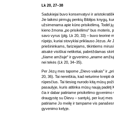
Lk 20, 27–38
Sadukiejai buvo konservatyvi ir aristokratiš
Jie laikėsi pirmųjų penkių Biblijos knygų, k
užsimenama apie kūno prisikėlimą. Todėl jų
kieno žmona „po prisikėlimo“ bus moteris, 
savo vyrus (plg. Lk 20, 33) – buvo teorinė 
rūpėjo, kuriai stovyklai priklauso Jėzus. Ar Ji
priešininkams, fariziejams, tikintiems mirus
atsakė visiškai netikėtai, pabrėždamas ski
„šiame amžiuje“ ir gyvenimo „aname amžiuje
nei tekės (Lk 20, 34–35).
Per Jėzų mes tapome „Dievo vaikais” ir „pri
20, 36). Tai nereiškia, kad neturime kreipti 
rūpesčius. Tai tiesiog nurodo kitą mūsų pož
pasaulyje, kuris atitinka mūsų naują padėtį 
čia ir dabar patiriame prisikėlimo gyvenimo 
draugystę su Dievu – santykį, per kurį mes
patiriame Jo meilę ir tampame vis panašesni
gyvenimo kelyje.