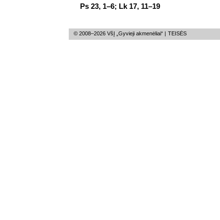
Ps 23, 1–6; Lk 17, 11–19
© 2008–2026 VšĮ „Gyvieji akmenėliai“ |
TEISĖS