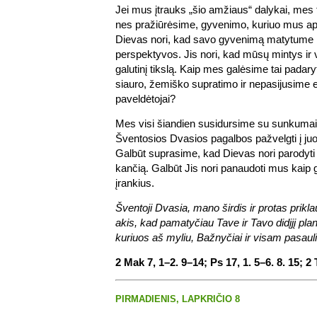
Jei mus įtrauks „šio amžiaus“ dalykai, mes 
nes pražiūrėsime, gyvenimo, kuriuo mus ap
Dievas nori, kad savo gyvenimą matytume
perspektyvos. Jis nori, kad mūsų mintys ir 
galutinį tikslą. Kaip mes galėsime tai padaryt
siauro, žemiško supratimo ir nepasijusime e
paveldėtojai?
Mes visi šiandien susidursime su sunkuma
Šventosios Dvasios pagalbos pažvelgti į j
Galbūt suprasime, kad Dievas nori parodyt
kančią. Galbūt Jis nori panaudoti mus kaip
įrankius.
Šventoji Dvasia, mano širdis ir protas prik
akis, kad pamatyčiau Tave ir Tavo didįjį pla
kuriuos aš myliu, Bažnyčiai ir visam pasauli
2 Mak 7, 1–2. 9–14; Ps 17, 1. 5–6. 8. 15; 2 
PIRMADIENIS, LAPKRIČIO 8