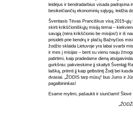
leidėjus ir bendradarbius visada padrąsina i
besikeičiančių ekonominių sąlygų, leidžia dar
Šventasis Tėvas Pranciškus visą 2019-ųjų 
skirti krikščioniškųjų misijų temai – kiekvie
savąją (nėra krikščionio be misijos!) ir iš nau
prisidėti prie bendrų ir plačių Bažnyčios mis
žodžio sklaida Lietuvoje yra labai svarbi mi
ir mes į misijas – bent su vienu nauju žmo
patirtimi, kaip pradedame dieną atsigaivin
gurkšniu: pakvieskime jį skaityti Šventąjį R
laišką, priimti jį kaip gelbstintį Žodį bei ka
dvasiai. „ŽODIS tarp mūsų“ bus Jums ir Jūsų
pagalbininkas!
Esame mylimi, pašaukti ir siunčiami! Šlovė 
„ŽODŽI