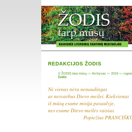
REDAKCIJOS ŽODIS
© ŽODIS tarp mūsų
›››
Archyvas
›››
2019
›››
rugsėj
žodis
Nė vienas nėra nenaudingas
ar nesvarbus Dievo meilei. Kiekvienas
iš mūsų esame misija pasaulyje,
nes esame Dievo meilės vaisius.
Popiežius PRANCIŠKU