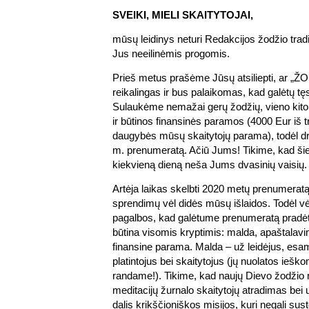
SVEIKI, MIELI SKAITYTOJAI,
mūsų leidinys neturi Redakcijos žodžio tradi
Jus neeilinėmis progomis.
Prieš metus prašėme Jūsų atsiliepti, ar „Ž
reikalingas ir bus palaikomas, kad galėtų tę
Sulaukėme nemažai gerų žodžių, vieno kito 
ir būtinos finansinės paramos (4000 Eur iš t
daugybės mūsų skaitytojų parama), todėl d
m. prenumeratą. Ačiū Jums! Tikime, kad ši
kiekvieną dieną neša Jums dvasinių vaisių.
Artėja laikas skelbti 2020 metų prenumeratą
sprendimų vėl didės mūsų išlaidos. Todėl vė
pagalbos, kad galėtume prenumeratą pradėti 
būtina visomis kryptimis: malda, apaštalav
finansine parama. Malda – už leidėjus, esa
platintojus bei skaitytojus (jų nuolatos ieško
randame!). Tikime, kad naujų Dievo žodžio m
meditacijų žurnalo skaitytojų atradimas bei
dalis krikščioniškos misijos, kuri negali sus