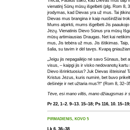
Trečia, Paulius sako, kad Dievas mus taip m
vienatinį Sūnų mūsų išgelbėti (plg. Rom 8, 3
įrodymas, kad Dievas yra už mus. Tai įtikina
Dievas mus brangina ir kaip nuoširdžiai tro
Mums atpirkti, mums išgelbėti Jis paaukoj
Jėzų. Vienatinis Dievo Sūnus yra mūsų Išga
mūsų artimiausias Draugas. Net kai netikim
mus, Jis tebėra už mus. Jis ištikimas. Taip
šalia, su tavim ir dėl tavęs. Kvapą gniaužian
„Jeigu jis nepagailėjo nė savo Sūnaus, bet a
visus, – kaipgi jis ir visko nedovanotų kartu
Dievo išrinktuosius? Juk Dievas išteisina! 
Kristus Jėzus, kuris numirė, bet buvo prikel
dešinėje ir net užtaria mus?!“ (Rom 8, 32–3
Tėve, esi mano viltis, mano džiaugsmas ir st
Pr 22, 1–2. 9–13. 15–18; Ps 116, 10. 15–19
PIRMADIENIS, KOVO 5
Lk 6, 36–38