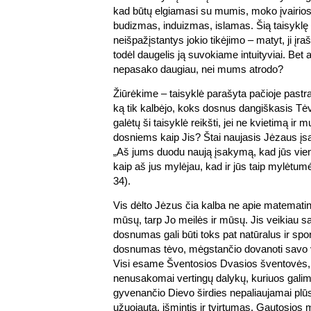
kad būtų elgiamasi su mumis, moko įvairios r
budizmas, induizmas, islamas. Šią taisyklę 
neišpažįstantys jokio tikėjimo – matyt, ji įr
todėl daugelis ją suvokiame intuityviai. Bet 
nepasako daugiau, nei mums atrodo?
Žiūrėkime – taisyklė parašyta pačioje pastr
ką tik kalbėjo, koks dosnus dangiškasis Tė
galėtų ši taisyklė reikšti, jei ne kvietimą ir
dosniems kaip Jis? Štai naujasis Jėzaus 
„Aš jums duodu naują įsakymą, kad jūs vie
kaip aš jus mylėjau, kad ir jūs taip mylėtumė
34).
Vis dėlto Jėzus čia kalba ne apie matematin
mūsų, tarp Jo meilės ir mūsų. Jis veikiau 
dosnumas gali būti toks pat natūralus ir spo
dosnumas tėvo, mėgstančio dovanoti savo
Visi esame Šventosios Dvasios šventovės, 
nenusakomai vertingų dalykų, kuriuos galim
gyvenančio Dievo širdies nepaliaujamai plū
užuojauta, išmintis ir tvirtumas. Gautosios 