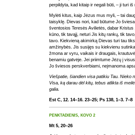
perpildyta, kad kitaip ir negali būti, – ji turi iš
Mylėti kitus, kaip Jėzus mus myli, – tai da
taisyklę. Dievas nori, kad būtume Jo šviesa
šventosios Teresės Avilietės, dabar Kristus 
kūno, tik tavąjį, neturi Jis kitų rankų, tik tavo
tavo. Kiekvieną akimirką Dievas turi tau tiksl
amžinybės. Jis susijęs su kiekvienu suti
žmona ar vyru, vaikais ir draugais, krautuv
benamiu gatvėje. Jei priimtume Jėzų į visus
Jo šviesos perskverbiami, neįmanoma apsak
Viešpatie, šiandien visa patikiu Tau. Nieko 
Visa, ką darau dėl kitų, tebus atlikta iš mei
galia.
Est C, 12. 14–16. 23–25; Ps 138, 1–3. 7–8
PENKTADIENIS, KOVO 2
Mt 5, 20–26