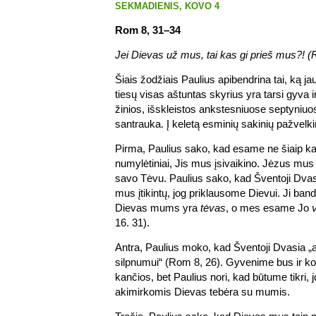
SEKMADIENIS, KOVO 4
Rom 8, 31–34
Jei Dievas už mus, tai kas gi prieš mus?! (
Šiais žodžiais Paulius apibendrina tai, ką ja
tiesų visas aštuntas skyrius yra tarsi gyva i
žinios, išskleistos ankstesniuose septyniuo
santrauka. Į keletą esminių sakinių pažvelk
Pirma, Paulius sako, kad esame ne šiaip k
numylėtiniai, Jis mus įsivaikino. Jėzus mu
savo Tėvu. Paulius sako, kad Šventoji Dvasi
mus įtikintų, jog priklausome Dievui. Ji band
Dievas mums yra
tėvas
, o mes esame Jo
16. 31).
Antra, Paulius moko, kad Šventoji Dvasia 
silpnumui“ (Rom 8, 26). Gyvenime bus ir kov
kančios, bet Paulius nori, kad būtume tikri, 
akimirkomis Dievas tebėra su mumis.