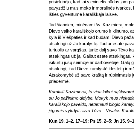
prisiekinėjo, kad tai vienintelis būdas jam pas
pavyzdžiu mus moko ir moralinės tvarkos, ku
išties gyventume karališkąja laisve.
Tad šiandien, minėdami šv. Kazimierą, mok
Dievo vaiko karališkojo orumo ir kilnumo, at
kyla iš Viešpaties ir kad būdami Dievo paž
atsakingi už Jo karalystę. Tad ar esate pava
turtuolis ar vargšas, turite dalį savo Tėvo ka
atsakingas už ją. Galbūt esate atsakingas, 
įsikurtų jūsų šeimoje ar darbovietėje. Galų 
atsakingi, kad Dievo karalystė klestėtų ir 
Atsakomybė už savo kraštą ir rūpinimasis j
priedermė.
Karalaiti Kazimierai, tu visa laikei sąšlavomi
su Jo pažinimo didybe. Mokyk mus niekada
karališkojo paveldo, netarnauti blogio karaly
jėgomis vykdyti savo Tėvo – Visatos Karalia
Kun 19, 1–2. 17–19; Ps 15, 2–5; Jn 15, 9–