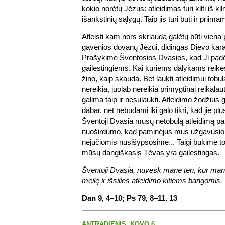
kokio norėtų Jėzus: atleidimas turi kilti iš kil
išankstinių sąlygų. Taip jis turi būti ir priima
Atleisti kam nors skriaudą galėtų būti viena 
gavėnios dovanų Jėzui, didingas Dievo kar
Prašykime Šventosios Dvasios, kad Ji pad
gailestingiems. Kai kuriems dalykams reikės
žino, kaip skauda. Bet laukti atleidimui to
nereikia, juolab nereikia primygtinai reikalau
galima taip ir nesulaukti. Atleidimo žodžius ga
dabar, net nebūdami iki galo tikri, kad jie plū
Šventoji Dvasia mūsų netobulą atleidimą pak
nuoširdumo, kad paminėjus mus užgavusi
nejučiomis nusišypsosime... Taigi būkime tok
mūsų dangiškasis Tėvas yra gailestingas.
Šventoji Dvasia, nuvesk mane ten, kur mano
meilę ir išsilies atleidimo kitiems bangomis.
Dan 9, 4–10; Ps 79, 8–11. 13
ANTRADIENIS, KOVO 6