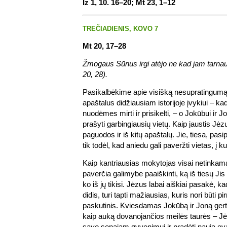
Iz 1, 10. 16–20; Mt 23, 1–12
TREČIADIENIS, KOVO 7
Mt 20, 17–28
Žmogaus Sūnus irgi atėjo ne kad jam tarnaut
20, 28).
Pasikalbėkime apie visišką nesupratingumą
apaštalus didžiausiam istorijoje įvykiui – ka
nuodėmes mirti ir prisikelti, – o Jokūbui ir 
prašyti garbingiausių vietų. Kaip jaustis Jėz
paguodos ir iš kitų apaštalų. Jie, tiesa, pasip
tik todėl, kad aniedu gali paveržti vietas, į ku
Kaip kantriausias mokytojas visai netinka
paverčia galimybe paaiškinti, ką iš tiesų Jis 
ko iš jų tikisi. Jėzus labai aiškiai pasakė, kad
didis, turi tapti mažiausias, kuris nori būti pir
paskutinis. Kviesdamas Jokūbą ir Joną gerti
kaip auką dovanojančios meilės taurės – Jėz
savo senajam gyvenimui ir pradėti naują ev