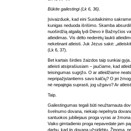
Būkite gailestingi (Lk 6, 36).
Įsivaizduok, kad eini Susitaikinimo sakrament
kunigas neduoda išrišimo. Skamba absurdiš
nuoširdžią atgailą lydi Dievo ir Bažnyčios
atleidimas. Vis dėlto nederėtų laukti atleidi
neketinant atleisti. Juk Jėzus sakė: „atleiskit
(Lk 6, 37).
Bet kartais širdies žaizdos taip sunkiai gyja.
atleisti atsiprašiusiam – jaučiame, kad atle
teisingumas sugrįžo. O ar atleidžiame nea
nepripažįstantiems savo kalčių? O jei žmog
nė nepajėgia suprasti, jog užgavo? Ar atlei
Taip.
Gailestingumas tegali būti neužtarnauta do
švelnumo dovana, niekaip nepelnyta dovana
santuokos jubiliejaus proga vyras ar žmona
Vaiko gimtadienio proga nepavedate jam p
darbų, kad jis dovaną užsidirbtų. Žinoma, ne.