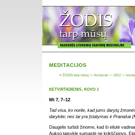
MEDITACIJOS
© ŽODIS tarp mūsų
›››
Archyvas
›››
2012
›››
kovas
KETVIRTADIENIS, KOVO 1
Mt 7, 7–12
Tad visa, ko norite, kad jums darytų žmonės,
darykite; nes tai yra Įstatymas ir Pranašai (
Daugelis turbūt žinome, kad ši eilutė vadin
Aukso taisyklę sumąstė ne krikščionys. Elgt