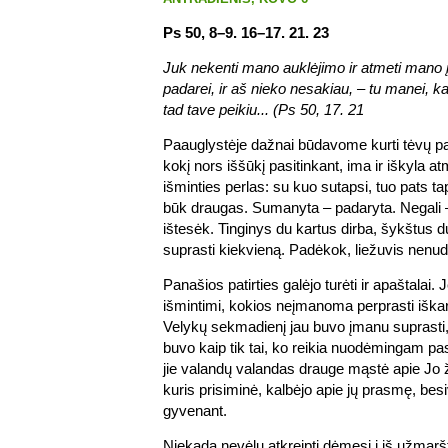
Ps 50, 8–9. 16–17. 21. 23
Juk nekenti mano auklėjimo ir atmeti mano į
padarei, ir aš nieko nesakiau, – tu manei, k
tad tave peikiu... (Ps 50, 17. 21
Paauglystėje dažnai būdavome kurti tėvų p
kokį nors iššūkį pasitinkant, ima ir iškyla a
išminties perlas: su kuo sutapsi, tuo pats tap
būk draugas. Sumanyta – padaryta. Negali 
ištesėk. Tinginys du kartus dirba, šykštus 
suprasti kiekvieną. Padėkok, liežuvis nenud
Panašios patirties galėjo turėti ir apaštalai. 
išmintimi, kokios neįmanoma perprasti iškart
Velykų sekmadienį jau buvo įmanu suprasti,
buvo kaip tik tai, ko reikia nuodėmingam pas
jie valandų valandas drauge mąstė apie Jo ž
kuris prisiminė, kalbėjo apie jų prasmę, bes
gyvenant.
Niekada nevėlu atkreipti dėmesį į iš užmarš