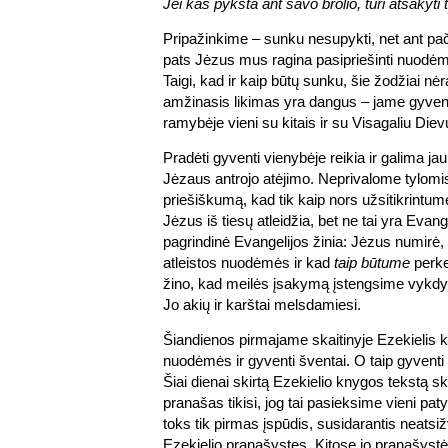
Jei kas pyksta ant savo brolio, turi atsakyti 
Pripažinkime – sunku nesupykti, net ant pač
pats Jėzus mus ragina pasipriešinti nuodėmei
Taigi, kad ir kaip būtų sunku, šie žodžiai nė
amžinasis likimas yra dangus – jame gyvens
ramybėje vieni su kitais ir su Visagaliu Diev
Pradėti gyventi vienybėje reikia ir galima jau
Jėzaus antrojo atėjimo. Neprivalome tylomis 
priešiškumą, kad tik kaip nors užsitikrintum
Jėzus iš tiesų atleidžia, bet ne tai yra Evang
pagrindinė Evangelijos žinia: Jėzus numir
atleistos nuodėmės ir kad
taip būtume
perkei
žino, kad meilės įsakymą įstengsime vykdyt
Jo akių ir karštai melsdamiesi.
Šiandienos pirmajame skaitinyje Ezekielis k
nuodėmės ir gyventi šventai. O taip gyventi –
Šiai dienai skirtą Ezekielio knygos tekstą ska
pranašas tikisi, jog tai pasieksime vieni pat
toks tik pirmas įspūdis, susidarantis neatsižv
Ezekielio pranašystes. Kitose jo pranašys