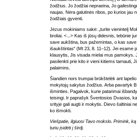
žodžius. Jo žodžiai nepraeina, Jo gailesti
naujas. Nėra galutinės ribos, po kurios jau
žodžiais gyventi.
Jėzus mokiniams sakė: „turite vienintelį Mok
broliai. <...> Kas iš jūsų didesnis, tebūnie 
save aukština, bus pažemintas, o kas save
išaukštintas“ (Mt 23, 8. 11–12). Jei esame 
klausytis, Jis visada mielai mus pamokys.
pasilenkti prie kito ir vieni kitiems tarnauti,
palaimins.
Šiandien nors trumpai brūkštelėk ant lapelio
mokytojų sakytus žodžius. Arba pavartyk Bi
išminties. Pagalvok, kurie patarimai išbandy
teisingi. Ir paprašyk Šventosios Dvasios, ka
srityje gali augti ir mokytis. Dievo šaltiniai 
ko išmokti.
Viešpatie, ilgiuosi Tavo mokslo. Primink, ką
turiu įsidėti į širdį.