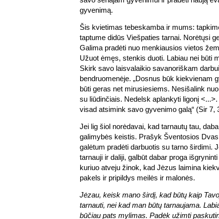
gyvenimą.
Šis kvietimas tebeskamba ir mums: tapkim
taptume didūs Viešpaties tarnai. Norėtųsi g
Galima pradėti nuo menkiausios vietos žem
Užuot ėmęs, stenkis duoti. Labiau nei būti 
Skirk savo laisvalaikio savanoriškam darbui 
bendruomenėje. „Dosnus būk kiekvienam g
būti geras net mirusiesiems. Nesišalink nuo 
su liūdinčiais. Nedelsk aplankyti ligonį <...>.
visad atsimink savo gyvenimo galą“ (Sir 7, 
Jei lig šiol norėdavai, kad tarnautų tau, daba
galimybės keistis. Prašyk Šventosios Dvasi
galėtum pradėti darbuotis su tarno širdimi. Je
tarnauji ir daliji, galbūt dabar proga išgrynint
kuriuo atveju žinok, kad Jėzus laimina kiek
pakels ir pripildys meilės ir malonės.
Jėzau, keisk mano širdį, kad būtų kaip Tavoj
tarnauti, nei kad man būtų tarnaujama. Labia
būčiau pats mylimas. Padėk užimti paskuti