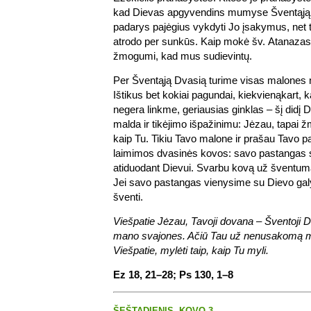
kad Dievas apgyvendins mumyse Šventąją 
padarys pajėgius vykdyti Jo įsakymus, net
atrodo per sunkūs. Kaip mokė šv. Atanazas
žmogumi, kad mus sudievintų.
Per Šventąją Dvasią turime visas malones n
Ištikus bet kokiai pagundai, kiekvienąkart, 
negera linkme, geriausias ginklas – šį didį 
malda ir tikėjimo išpažinimu: Jėzau, tapai 
kaip Tu. Tikiu Tavo malone ir prašau Tavo pa
laimimos dvasinės kovos: savo pastangas s
atiduodant Dievui. Svarbu kovą už šventum
Jei savo pastangas vienysime su Dievo galy
šventi.
Viešpatie Jėzau, Tavoji dovana – Šventoji 
mano svajones. Ačiū Tau už nenusakomą m
Viešpatie, mylėti taip, kaip Tu myli.
Ez 18, 21–28; Ps 130, 1–8
ŠEŠTADIENIS, KOVO 3