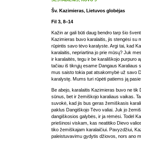
Šv. Kazimieras, Lietuvos globėjas
Fil 3, 8–14
Kažin ar gali būti daug bendro tarp šio šven
Kazimieras buvo karalaitis, jis stengėsi su m
rūpintis savo tėvo karalyste. Argi tai, kad 
karalaitis, nepriartina jo prie mūsų? Juk mes
ir karalaitės, tegu ir be karališkojo purpuro
tačiau iš tikrųjų esame Dangaus Karaliaus sū
mus saisto tokia pat atsakomybė už savo 
karalystę. Mums turi rūpėti patiems ją pasiekti
Be abejo, karalaitis Kazimieras buvo ne tik
sūnus, bet ir žemiškojo karaliaus vaikas. T
suvokė, kad jis bus geras žemiškasis karaliu
paklus Dangiškojo Tėvo valiai. Juk jo žemiško
dangiškosios galybės, ir ja rėmėsi. Todėl Ka
priešinosi viskam, kas neatitiko Dievo valios
tiko žemiškajam karalaičiui. Pavyzdžiui, Ka
paleistuvavimu gydytis džiovos, nors ano 