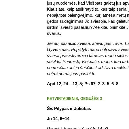
jūsų nuodėmės, kad Viešpats galėtų jus apva
Klausiate, kaip atsikratyti to, kas taip seniai
nepajutote palengvėjimo, kurį atneša metų m
gėdos sudeginimas Jo šviesoje, kad galėtum
širdimi šviesti pasauliui? Ateikite, priimkite 
švarūs.
Jėzau, pasaulio šviesa, ateinu pas Tave. Tu 
Gyvenimas. Pripildyk mano būtį savo švieso
šviesa prasiskverbia į tamsias mano sielos k
sušildo. Perkeisk, Viešpatie, mane, kad tada,
nemesčiau ant jų šešėlio: kad Tavo meilės 
netrukdoma juos pasiekti.
Apd 12, 24 – 13, 5; Ps 67, 2–3. 5–6. 8
KETVIRTADIENIS, GEGUŽĖS 3
Šv. Pilypas ir Jokūbas
Jn 14, 6−14
Parodyk [mums] Tėvą (Jn 14, 8).