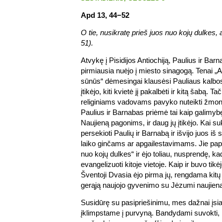
Apd 13, 44−52
O tie, nusikratę prieš juos nuo kojų dulkes, 
51).
Atvykę į Pisidijos Antiochiją, Paulius ir Barn
pirmiausia nuėjo į miesto sinagogą. Tenai 
sūnūs“ dėmesingai klausėsi Pauliaus kalbos
įtikėjo, kiti kvietė jį pakalbėti ir kitą šabą. 
religiniams vadovams pavyko nuteikti žmon
Paulius ir Barnabas priėmė tai kaip galimyb
Naujieną pagonims, ir daug jų įtikėjo. Kai suk
persekioti Paulių ir Barnabą ir išvijo juos i
laiko ginčams ar apgailestavimams. Jie papr
nuo kojų dulkes“ ir ėjo toliau, nusprendę, k
evangelizuoti kitoje vietoje. Kaip ir buvo tikė
Šventoji Dvasia ėjo pirma jų, rengdama kitų 
gerąją naujojo gyvenimo su Jėzumi naujien
Susidūrę su pasipriešinimu, mes dažnai įsia
įklimpstame į purvyną. Bandydami suvokti, 