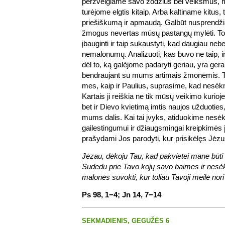
peržvelgiame savo žodžius bei veiksmus,
turėjome elgtis kitaip. Arba kaltiname kitus
priešiškumą ir apmaudą. Galbūt nusprendži
žmogus nevertas mūsų pastangų mylėti. Toki
įbauginti ir taip sukaustyti, kad daugiau neb
nemalonumų. Analizuoti, kas buvo ne taip, i
dėl to, ką galėjome padaryti geriau, yra gera
bendraujant su mums artimais žmonėmis. Tač
mes, kaip ir Paulius, suprasime, kad nesėkm
Kartais ji reiškia ne tik mūsų veikimo kurioje
bet ir Dievo kvietimą imtis naujos užduoties,
mums dalis. Kai tai įvyks, atiduokime nes
gailestingumui ir džiaugsmingai kreipkimės 
prašydami Jos parodyti, kur prisikėlęs Jėzu
Jėzau, dėkoju Tau, kad pakvietei mane būti
Sudedu prie Tavo kojų savo baimes ir nesė
malonės suvokti, kur toliau Tavoji meilė nor
Ps 98, 1−4; Jn 14, 7−14
SEKMADIENIS, GEGUŽĖS 6