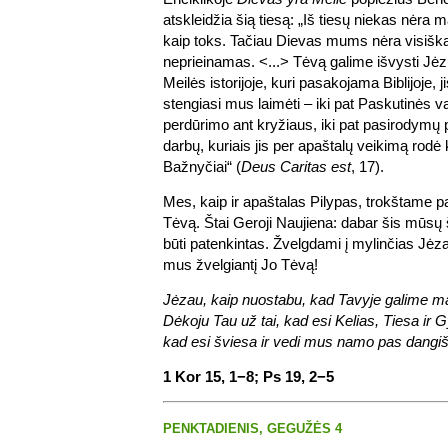
atskleidžia šią tiesą: „Iš tiesų niekas nėra 
kaip toks. Tačiau Dievas mums nėra visišk
neprieinamas. <...> Tėvą galime išvysti Jėzuj
Meilės istorijoje, kuri pasakojama Biblijoje, 
stengiasi mus laimėti – iki pat Paskutinės va
perdūrimo ant kryžiaus, iki pat pasirodymų p
darbų, kuriais jis per apaštalų veikimą rodė 
Bažnyčiai“ (
Deus Caritas est
, 17).
Mes, kaip ir apaštalas Pilypas, trokštame pa
Tėvą. Štai Geroji Naujiena: dabar šis mūsų š
būti patenkintas. Žvelgdami į mylinčias Jėza
mus žvelgiantį Jo Tėvą!
Jėzau, kaip nuostabu, kad Tavyje galime ma
Dėkoju Tau už tai, kad esi Kelias, Tiesa ir
kad esi šviesa ir vedi mus namo pas dangiš
1 Kor 15, 1−8; Ps 19, 2−5
PENKTADIENIS, GEGUŽĖS 4