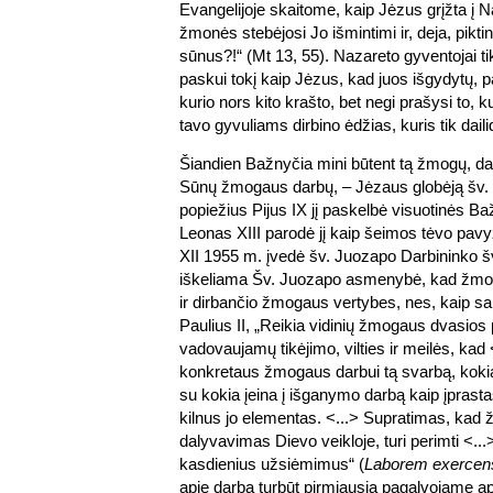
Evangelijoje skaitome, kaip Jėzus grįžta į 
žmonės stebėjosi Jo išmintimi ir, deja, piktino
sūnus?!“ (Mt 13, 55). Nazareto gyventojai ti
paskui tokį kaip Jėzus, kad juos išgydytų, pat
kurio nors kito krašto, bet negi prašysi to, 
tavo gyvuliams dirbino ėdžias, kuris tik dail
Šiandien Bažnyčia mini būtent tą žmogų, da
Sūnų žmogaus darbų, – Jėzaus globėją šv.
popiežius Pijus IX jį paskelbė visuotinės Ba
Leonas XIII parodė jį kaip šeimos tėvo pavyz
XII 1955 m. įvedė šv. Juozapo Darbininko š
iškeliama Šv. Juozapo asmenybė, kad žmonės
ir dirbančio žmogaus vertybes, nes, kaip s
Paulius II, „Reikia vidinių žmogaus dvasios
vadovaujamų tikėjimo, vilties ir meilės, kad
konkretaus žmogaus darbui tą svarbą, kokią 
su kokia įeina į išganymo darbą kaip įprasta
kilnus jo elementas. <...> Supratimas, kad
dalyvavimas Dievo veikloje, turi perimti <..
kasdienius užsiėmimus“ (
Laborem
exercen
apie darbą turbūt pirmiausia pagalvojame api