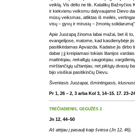
veiklą. Vis dėlto ne tik. Katalikų Bažnyčio
ir kiekvienu veiksmu dalyvaujame Dievo da
mūsų veiksmas, atliktas iš meilės, vertinga
visų – gyvų ir mirusių – žmonių solidarumą“
Apie Juozapą žinoma labai mažai, bet iš to, 
evangelijose, matome, kad kasdienybėje jis 
pasitikėdamas Apvaizda. Kadaise jis dirbo t
dabar į jį kreipiamasi tokiais litanijos vardai
maitintojau, nekaltųjų saugotojau, vargdienių 
mirštančiųjų užtarėjau
, net
piktųjų dvasių b
bijo visiškai pasitikinčių Dievu.
Šventasis Juozapai, išmintingasis, klusnusi
Pr 1, 26 – 2, 3 arba Kol 3, 14–15. 17. 23–2
TREČIADIENIS, GEGUŽĖS 2
Jn 12, 44–50
Aš atėjau į pasaulį kaip šviesa (Jn 12, 46).