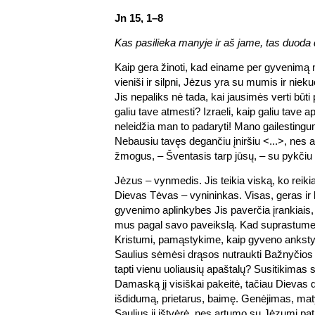
Jn 15, 1–8
Kas pasilieka manyje ir aš jame, tas duoda d
Kaip gera žinoti, kad einame per gyvenimą 
vieniši ir silpni, Jėzus yra su mumis ir nie
Jis nepaliks nė tada, kai jausimės verti būti p
galiu tave atmesti? Izraeli, kaip galiu tave a
neleidžia man to padaryti! Mano gailestingu
Nebausiu tavęs degančiu įniršiu <...>, nes 
žmogus, – Šventasis tarp jūsų, – su pykčiu 
Jėzus – vynmedis. Jis teikia viską, ko reikia
Dievas Tėvas – vynininkas. Visas, geras ir
gyvenimo aplinkybes Jis paverčia įrankiais, 
mus pagal savo paveikslą. Kad suprastume
Kristumi, pamąstykime, kaip gyveno ankstyv
Saulius sėmėsi drąsos nutraukti Bažnyčios p
tapti vienu uoliausių apaštalų? Susitikimas 
Damaską jį visiškai pakeitė, tačiau Dievas da
išdidumą, prietarus, baimę. Genėjimas, mat
Saulius jį ištvėrė, nes artumo su Jėzumi pati