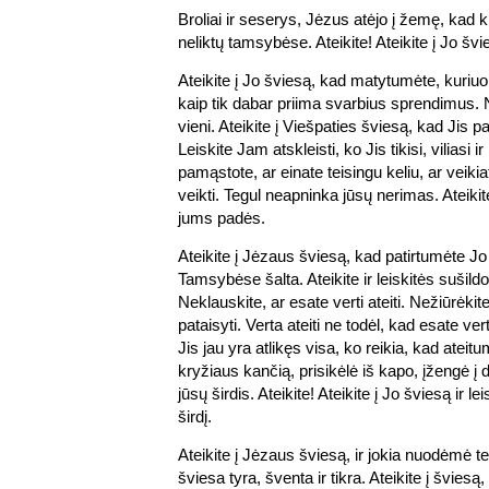
Broliai ir seserys, Jėzus atėjo į žemę, kad ki
neliktų tamsybėse. Ateikite! Ateikite į Jo švi
Ateikite į Jo šviesą, kad matytumėte, kuriuo 
kaip tik dabar priima svarbius sprendimus. N
vieni. Ateikite į Viešpaties šviesą, kad Jis p
Leiskite Jam atskleisti, ko Jis tikisi, viliasi 
pamąstote, ar einate teisingu keliu, ar veikia
veikti. Tegul neapninka jūsų nerimas. Ateikite
jums padės.
Ateikite į Jėzaus šviesą, kad patirtumėte Jo
Tamsybėse šalta. Ateikite ir leiskitės sušil
Neklauskite, ar esate verti ateiti. Nežiūrėkit
pataisyti. Verta ateiti ne todėl, kad esate ver
Jis jau yra atlikęs visa, ko reikia, kad ateitu
kryžiaus kančią, prisikėlė iš kapo, įžengė į d
jūsų širdis. Ateikite! Ateikite į Jo šviesą ir lei
širdį.
Ateikite į Jėzaus šviesą, ir jokia nuodėmė t
šviesa tyra, šventa ir tikra. Ateikite į šviesą,