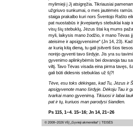
mylimieji į Jį atsigręžia. Tikriausiai pamena
užgriuvo sunkumai, o mes jautėmės ramūs,
staiga prakalbo kuri nors Šventojo Rašto eilu
pat nuostabūs ir įkvepiantys stebuklai kaip i
visų šių stebuklų, Jėzus štai ką mums paž
myli, laikysis mano žodžio, ir mano Tėvas j
ateisime ir apsigyvensime“ (Jn 14, 23). Kad 
ar kurią kitą dieną, tu gali įsitverti šios ties
norėjo gyventi tavo širdyje. Jis yra su tavim
gyvenimo aplinkybėmis bei dovanoja tau sa
viltį. Tavo Tėvas visada eina pirma tavęs, ša
gali būti didesnis stebuklas už šį?!
Tėve, esu toks dėkingas, kad Tu, Jėzus ir Šv
apsigyvenote mano širdyje. Dėkoju Tau ir ga
tvarkai mano gyvenimą. Tikiuosi ir labai lau
pat ir tų, kuriuos man parodysi šiandien.
Ps 115, 1−4. 15−16; Jn 14, 21−26
© 2008–2026 VšĮ „Gyvieji akmenėliai“ |
TEISĖS