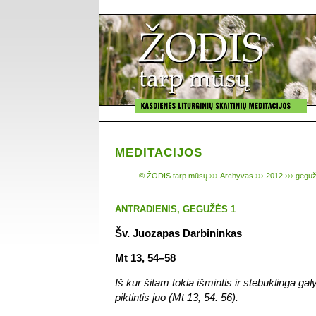
MEDITACIJOS
© ŽODIS tarp mūsų
›››
Archyvas
›››
2012
›››
geguž
ANTRADIENIS, GEGUŽĖS 1
Šv. Juozapas Darbininkas
Mt 13, 54–58
Iš kur šitam tokia išmintis ir stebuklinga gal
piktintis juo (Mt 13, 54. 56).