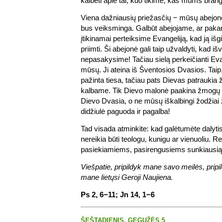
kalbėti apie tai, kuo tikime, kas mums brang
Viena dažniausių priežasčių − mūsų abejonė
bus veiksminga. Galbūt abejojame, ar pakan
įtikinamai perteiksime Evangeliją, kad ją iš
priimti. Ši abejonė gali taip užvaldyti, kad iš
nepasakysime! Tačiau sielą perkeičianti Evan
mūsų. Ji ateina iš Šventosios Dvasios. Taip
pažinta tiesa, tačiau pats Dievas patraukia 
kalbame. Tik Dievo malonė paakina žmogų at
Dievo Dvasia, o ne mūsų iškalbingi žodžiai 
didžiulė paguoda ir pagalba!
Tad visada atminkite: kad galėtumėte dalyti
nereikia būti teologu, kunigu ar vienuoliu. Rei
pasiekiamiems, pasirengusiems sunkiausią n
Viešpatie, pripildyk mane savo meilės, prip
mane lietųsi Geroji Naujiena.
Ps 2, 6−11; Jn 14, 1−6
ŠEŠTADIENIS, GEGUŽĖS 5