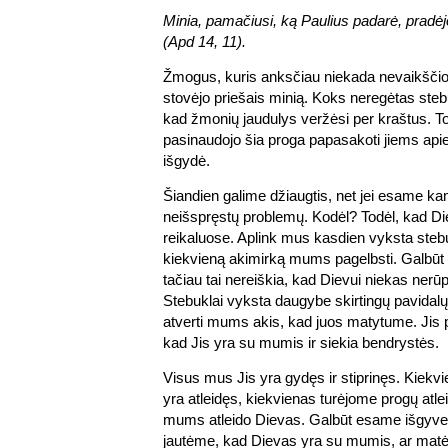
Minia, pamačiusi, ką Paulius padarė, pradėjo
(Apd 14, 11).
Žmogus, kuris anksčiau niekada nevaikščioj
stovėjo priešais minią. Koks neregėtas ste
kad žmonių jaudulys veržėsi per kraštus. To
pasinaudojo šia proga papasakoti jiems apie
išgydė.
Šiandien galime džiaugtis, net jei esame ka
neišspręstų problemų. Kodėl? Todėl, kad D
reikaluose. Aplink mus kasdien vyksta ste
kiekvieną akimirką mums pagelbsti. Galbūt 
tačiau tai nereiškia, kad Dievui niekas nerūp
Stebuklai vyksta daugybe skirtingų pavidalų
atverti mums akis, kad juos matytume. Jis
kad Jis yra su mumis ir siekia bendrystės.
Visus mus Jis yra gydęs ir stiprinęs. Kiek
yra atleidęs, kiekvienas turėjome progų atle
mums atleido Dievas. Galbūt esame išgyven
jautėme, kad Dievas yra su mumis, ar mat