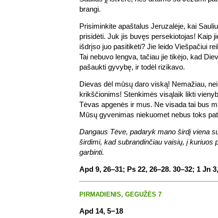
brangi.
Prisiminkite apaštalus Jeruzalėje, kai Sauliu
prisidėti. Juk jis buvęs persekiotojas! Kaip j
išdrįso juo pasitikėti? Jie leido Viešpačiui r
Tai nebuvo lengva, tačiau jie tikėjo, kad Diev
pašaukti gyvybę, ir todėl rizikavo.
Dievas dėl mūsų daro viską! Nemažiau, nei
krikščionims! Stenkimės visąlaik likti vieny
Tėvas apgenės ir mus. Ne visada tai bus ma
Mūsų gyvenimas niekuomet nebus toks pat, j
Dangaus Tėve, padaryk mano širdį viena s
širdimi, kad subrandinčiau vaisių, į kuriuo
garbinti.
Apd 9, 26–31; Ps 22, 26–28. 30–32; 1 Jn 3
PIRMADIENIS, GEGUŽĖS 7
Apd 14, 5−18