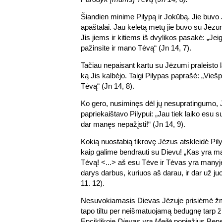
Šiandien minime Pilypą ir Jokūbą. Jie buvo J
apaštalai. Jau keletą metų jie buvo su Jėzumi
Jis jiems ir kitiems iš dvylikos pasakė: „Jei
pažinsite ir mano Tėvą“ (Jn 14, 7).
Tačiau nepaisant kartu su Jėzumi praleisto la
ką Jis kalbėjo. Taigi Pilypas paprašė: „Vie
Tėvą“ (Jn 14, 8).
Ko gero, nusiminęs dėl jų nesupratingumo, 
papriekaištavo Pilypui: „Jau tiek laiko esu su 
dar manęs nepažįsti!“ (Jn 14, 9).
Kokią nuostabią tikrovę Jėzus atskleidė Pi
kaip galime bendrauti su Dievu! „Kas yra 
Tėvą! <...> aš esu Tėve ir Tėvas yra manyje
darys darbus, kuriuos aš darau, ir dar už ju
11. 12).
Nesuvokiamasis Dievas Jėzuje prisiėmė ž
tapo tiltu per neišmatuojamą bedugnę tarp ž
Enciklikoje
Dievas yra Meilė
popiežius Bene