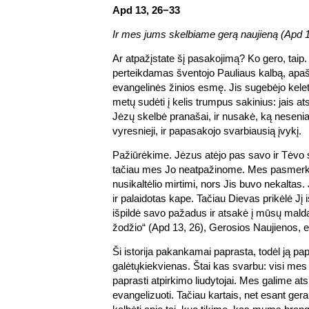
Apd 13, 26−33
Ir mes jums skelbiame gerą naujieną (Apd 1
Ar atpažįstate šį pasakojimą? Ko gero, taip.
perteikdamas šventojo Pauliaus kalbą, apa
evangelinės žinios esmę. Jis sugebėjo kele
metų sudėti į kelis trumpus sakinius: jais atsk
Jėzų skelbė pranašai, ir nusakė, ką neseni
vyresnieji, ir papasakojo svarbiausią įvykį.
Pažiūrėkime. Jėzus atėjo pas savo ir Tėvo
tačiau mes Jo neatpažinome. Mes pasmerkė
nusikaltėlio mirtimi, nors Jis buvo nekaltas
ir palaidotas kape. Tačiau Dievas prikėlė Jį 
išpildė savo pažadus ir atsakė į mūsų mald
žodžio“ (Apd 13, 26), Gerosios Naujienos, 
Ši istorija pakankamai paprasta, todėl ją pa
galėtųkiekvienas. Štai kas svarbu: visi mes 
paprasti atpirkimo liudytojai. Mes galime atsi
evangelizuoti. Tačiau kartais, net esant gera