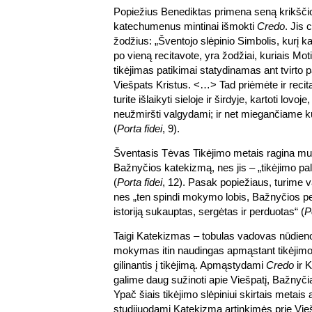
Popiežius Benediktas primena seną krikščioni
katechumenus mintinai išmokti
Credo
. Jis 
žodžius: „Šventojo slėpinio Simbolis, kurį ka
po vieną recitavote, yra žodžiai, kuriais Mo
tikėjimas patikimai statydinamas ant tvirto p
Viešpats Kristus. <…> Tad priėmėte ir recita
turite išlaikyti sieloje ir širdyje, kartoti lovoj
neužmiršti valgydami; ir net miegančiame kūn
(
Porta fidei
, 9).
Šventasis Tėvas Tikėjimo metais ragina mus
Bažnyčios katekizmą, nes jis – „tikėjimo p
(
Porta fidei
, 12). Pasak popiežiaus, turime 
nes „ten spindi mokymo lobis, Bažnyčios p
istoriją sukauptas, sergėtas ir perduotas“ (
P
Taigi Katekizmas – tobulas vadovas nūdieno
mokymas itin naudingas apmąstant tikėjimo S
gilinantis į tikėjimą. Apmąstydami
Credo
ir 
galime daug sužinoti apie Viešpatį, Bažnyči
Ypač šiais tikėjimo slėpiniui skirtais meta
studijuodami Katekizmą artinkimės prie Vie