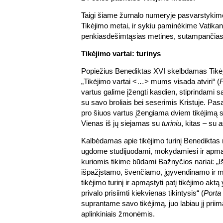
Taigi šiame žurnalo numeryje pasvarstykime
Tikėjimo metai, ir sykiu paminėkime Vatikan
penkiasdešimtąsias metines, sutampančias
Tikėjimo vartai: turinys
Popiežius Benediktas XVI skelbdamas Tikė
„Tikėjimo vartai <…> mums visada atviri“ (
P
vartus galime įžengti kasdien, stiprindami s
su savo broliais bei seserimis Kristuje. Pas
pro šiuos vartus įžengiama dviem tikėjimą st
Vienas iš jų siejamas su
turiniu
, kitas – su
a
Kalbėdamas apie tikėjimo turinį Benediktas 
ugdome studijuodami, mokydamiesi ir apmą
kuriomis tikime būdami Bažnyčios nariai: „Iš
išpažįstamo, švenčiamo, įgyvendinamo ir m
tikėjimo turinį ir apmąstyti patį tikėjimo aktą
privalo prisiimti kiekvienas tikintysis“ (
Porta 
suprantame savo tikėjimą, juo labiau jį prii
aplinkiniais žmonėmis.