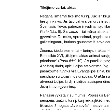
Tikėjimo vartai: aktas
Negana išmanyti tikėjimo turinį. Juk iš tikrųj
tiesų rinkinys. Jis taip pat yra bendrystė su
Šventasis Tėvas pabrėžė ir vadinamojo tikė
Porta fidei
, 9). Šis
aktas
– tai mūsų atsakas
gyvenime. Tai mūsų sprendimai, pagrįsti ta m
gailestingumu, kuriuos gauname iš savo da
Žinoma, šiedu elementai – turinys ir aktas –
Benedikto XVI, „tikėjimo aktas artimai susiję
pritariame“ (
Porta fidei
, 10). Jis pateikia pa
Apaštalų darbų apie Lidijos atsivertimą (pl
pasakojime
turinys
yra Evangelijos žinia, ku
pasidalijo su Lidija ir jos draugais. O
aktą
su
atvėrusi Lidijos širdį, ir Lidijos apsisprendima
Jėzų į savo gyvenimą.
Panašiai vyksta ir su mumis. Popiežius Ben
perspėja: „pažinti turinį, kurį reikia įtikėti, ne
tikrosios žmogaus „šventovės“, neatveria m