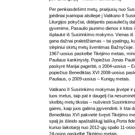
Per penkiasdešimt metų, praėjusių nuo Susi
įpėdiniai įvairiopai atsiliepė į Vatikano II Su
Liturgijos pokyčiai, didėjantis pasauliečių
gyvenime, Pasaulio jaunimo dienos ir kitos in
išplaukė iš Susirinkimo mokymo. Vienas iš 
gana dažnai praleidžiamas – tai ypatingų, k
slėpiniui skirtų metų šventimas Bažnyčioje.
1967-uosius paskelbė Tikėjimo metais, minin
Pauliaus kankinystę. Popiežius Jonas Pauli
paskyrė Marijai pagerbti, o 2004-uosius – Eu
popiežius Benediktas XVI 2008-uosius pask
Pauliaus, o 2009-uosius – Kunigų metais.
Vatikano II Susirinkimo mokymas įkvėpė ir 
tuos metus, taip pat ir daugelį čia nesuminėt
skelbtų metų tikslas – nušviesti Susirinkimo
gaires, kaip juos galima įgyvendinti. Ir šta
Benediktas XVI pakvietė švęsti Tikėjimo me
spalį jis išleido apaštališkąjį laišką
Porta fide
kuriuo laikotarpį nuo 2012-ųjų spalio 11-osios
24-osios paskelbė Tikėjimo metais.