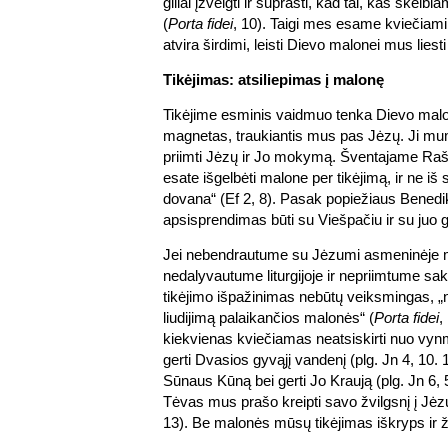
giliai įžvelgti ir suprasti, kad tai, kas skelb
(
Porta fidei
, 10). Taigi mes esame kviečiami p
atvira širdimi, leisti Dievo malonei mus liesti i
Tikėjimas: atsiliepimas į malonę
Tikėjime esminis vaidmuo tenka Dievo malon
magnetas, traukiantis mus pas Jėzų. Ji mu
priimti Jėzų ir Jo mokymą. Šventajame Raš
esate išgelbėti malone per tikėjimą, ir ne iš 
dovana“ (Ef 2, 8). Pasak popiežiaus Benedik
apsisprendimas būti su Viešpačiu ir su juo g
Jei nebendrautume su Jėzumi asmeninėje ma
nedalyvautume liturgijoje ir nepriimtume s
tikėjimo išpažinimas nebūtų veiksmingas, „n
liudijimą palaikančios malonės“ (
Porta fidei
,
kiekvienas kviečiamas neatsiskirti nuo vynm
gerti Dvasios gyvąjį vandenį (plg. Jn 4, 10. 
Sūnaus Kūną bei gerti Jo Kraują (plg. Jn 6, 
Tėvas mus prašo kreipti savo žvilgsnį į Jėzų
13). Be malonės mūsų tikėjimas iškryps ir ž