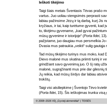
Ieškoti tikėjimo
Taigi šiais metais Šventasis Tėvas prašo mu
vartus. Juo uoliau stengsimės perprasti savo 
labiau pažinsime Jėzų ir tą darbą, kurį Jis 
kryžiaus, ir tai, kaip turėtume gyventi, kad
to, tikėjimu gyvename, „kad gyvai pažintume
mūsų gyvenime ir istorijoje“ (
Porta fidei
, 13)
pažįstame, juo daugiau mus persmelkia Jo 
Dvasia mus patraukia „veikti“ sulig gautąja
Tad mūsų tikėjimo turinys mus moko, kad Di
Dievo malonė mus skatina priimti turinį ir veikt
grindžiant savo gyvenimą juo. O šį ratą užb
malonė, sugrąžinanti mus prie dar gilesnių tik
Jų reikia, kad mūsų širdys dar labiau atsiver
trokštų.
Taigi visi atsiliepkime į Šventojo Tėvo kvieti
(
Porta fidei
, 15). Šis ieškojimas trunka visą
© 2008–2026 VšĮ „Gyvieji akmenėliai“ |
TEISĖS