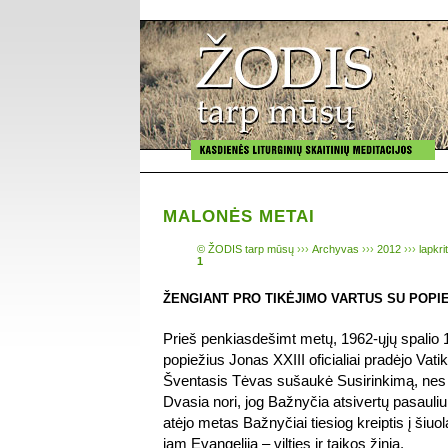
MALONĖS METAI
© ŽODIS tarp mūsų
›››
Archyvas
›››
2012
›››
lapkri
1
ŽENGIANT PRO TIKĖJIMO VARTUS SU POPIE
Prieš penkiasdešimt metų, 1962-ųjų spalio 1
popiežius Jonas XXIII oficialiai pradėjo Vati
Šventasis Tėvas sušaukė Susirinkimą, nes t
Dvasia nori, jog Bažnyčia atsivertų pasauliu
atėjo metas Bažnyčiai tiesiog kreiptis į šiuola
jam Evangeliją – vilties ir taikos žinią.