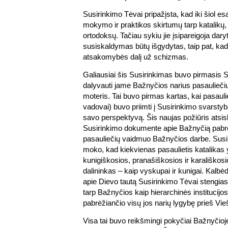
Susirinkimo Tėvai pripažįsta, kad iki šiol 
mokymo ir praktikos skirtumų tarp katalikų, 
ortodoksų. Tačiau sykiu jie įsipareigoja dary
susiskaldymas būtų išgydytas, taip pat, kad 
atsakomybės dalį už schizmas.
Galiausiai šis Susirinkimas buvo pirmasis 
dalyvauti jame Bažnyčios narius pasauliečius
moteris. Tai buvo pirmas kartas, kai pasaulie
vadovai) buvo priimti į Susirinkimo svarstyba
savo perspektyvą. Šis naujas požiūris atsiskl
Susirinkimo dokumente apie Bažnyčią pab
pasauliečių vaidmuo Bažnyčios darbe. Susir
moko, kad kiekvienas pasaulietis katalikas
kunigiškosios, pranašiškosios ir karališkos
dalininkas – kaip vyskupai ir kunigai. Kalb
apie Dievo tautą Susirinkimo Tėvai stengiasi
tarp Bažnyčios kaip hierarchinės institucijos 
pabrėžiančio visų jos narių lygybę prieš Vieš
Visa tai buvo reikšmingi pokyčiai Bažnyčioj