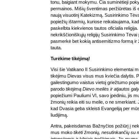
tonu, baigiant mokymu. Čia suminėtieji poky
permainos. Mišių šventimas peržiūrėtas iš 
naują visuotinį Katekizmą. Susirinkimo Tėv
popiežių ištarmių, kuriose reikalaujama, kad
paskelbta kiekvienos tautos oficialia religija.
nekrikščioniškųjų religijų Susirinkimo Tėvai p
pasmerkė bet kokią antisemitizmo formą ir 
tauta.
Turėkime tikėjimą!
Visi šie Vatikano II Susirinkimo elementai
tikėjimu Dievas visus mus kviečia dalytis.
gailestingumo vaistus vietoj griežtumo popi
parodo
tikėjimą Dievo meilės ir atjautos gal
popiežiumi Pauliumi VI, savo įpėdiniu, jis 
žmonių reikia eiti su meile, o ne smerkiant.
kad Dvasia geba skleisti Evangeliją per mū
liudijimą.
Antra, pakeisdamas Bažnyčios požiūrį į nek
mus moko
tikėti žmonių, nesutinkančių su
intencijomis ir kilniais troškimais
. Jis mums