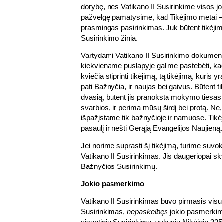
dorybę, nes Vatikano II Susirinkime visos jo
pažvelgę pamatysime, kad Tikėjimo metai – it
prasmingas pasirinkimas. Juk būtent tikėji
Susirinkimo žinia.
Vartydami Vatikano II Susirinkimo dokumen
kiekviename puslapyje galime pastebėti, k
kviečia stiprinti tikėjimą, tą tikėjimą, kuris 
pati Bažnyčia, ir naujas bei gaivus. Būtent ti
dvasią, būtent jis pranoksta mokymo tiesas, 
svarbios, ir perima mūsų širdį bei protą. Ne, t
išpažįstame tik bažnyčioje ir namuose. Tikėj
pasaulį ir nešti Gerąją Evangelijos Naujieną.
Jei norime suprasti šį tikėjimą, turime suvo
Vatikano II Susirinkimas. Jis daugeriopai sk
Bažnyčios Susirinkimų.
Jokio pasmerkimo
Vatikano II Susirinkimas buvo pirmasis visu
Susirinkimas,
nepaskelbęs
jokio pasmerkim
visuotiniu Susirinkimu, vykusiu Nikėjoje 325