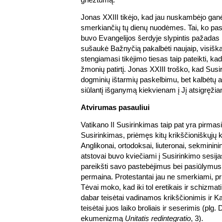
Jonas XXIII tikėjo, kad jau nuskambėjo ganė
smerkiančių tų dienų nuodėmes. Tai, ko pasa
buvo Evangelijos šerdyje slypintis pažadas ir v
sušaukė Bažnyčią pakalbėti naujaip, visiška
stengiamasi tikėjimo tiesas taip pateikti, kad
žmonių patirtį. Jonas XXIII troško, kad Susi
dogminių ištarmių paskelbimu, bet kalbėtų ap
siūlantį išganymą kiekvienam į Jį atsigręži
Atvirumas pasauliui
Vatikano II Susirinkimas taip pat yra pirmasi
Susirinkimas, priėmęs kitų krikščioniškųjų ko
Anglikonai, ortodoksai, liuteronai, sekmininin
atstovai buvo kviečiami į Susirinkimo sesijas
pareikšti savo pastebėjimus bei pasiūlymus.
permaina. Protestantai jau ne smerkiami, pr
Tėvai moko, kad iki tol eretikais ir schizma
dabar teisėtai vadinamos krikščionimis ir K
teisėtai juos laiko broliais ir seserimis (plg.
ekumenizmą
Unitatis redintegratio
, 3).