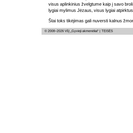
visus aplinkinius žvelgtume kaip į savo broli
lygiai mylimus Jėzaus, visus lygiai atpirktu
Štai toks tikėjimas gali nuversti kalnus žm
© 2008–2026 VšĮ „Gyvieji akmenėliai“ |
TEISĖS