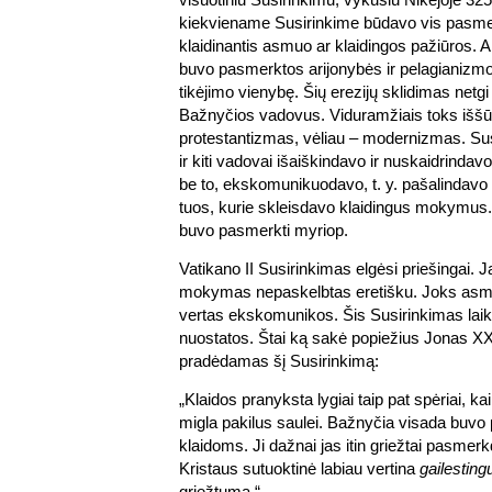
kiekviename Susirinkime būdavo vis pasme
klaidinantis asmuo ar klaidingos pažiūros. 
buvo pasmerktos arijonybės ir pelagianizmo 
tikėjimo vienybę. Šių erezijų sklidimas netgi
Bažnyčios vadovus. Viduramžiais toks iššū
protestantizmas, vėliau – modernizmas. Su
ir kiti vadovai išaiškindavo ir nuskaidrind
be to, ekskomunikuodavo, t. y. pašalindav
tuos, kurie skleisdavo klaidingus mokymus. K
buvo pasmerkti myriop.
Vatikano II Susirinkimas elgėsi priešingai.
mokymas nepaskelbtas eretišku. Joks asmu
vertas ekskomunikos. Šis Susirinkimas laikė
nuostatos. Štai ką sakė popiežius Jonas XXI
pradėdamas šį Susirinkimą:
„Klaidos pranyksta lygiai taip pat spėriai, kai
migla pakilus saulei. Bažnyčia visada buvo
klaidoms. Ji dažnai jas itin griežtai pasmer
Kristaus sutuoktinė labiau vertina
gailestin
griežtumą.“