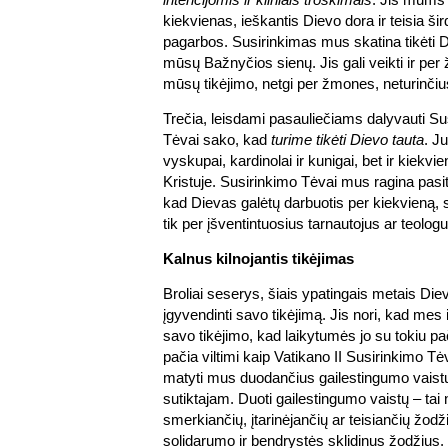
kiekvienas, ieškantis Dievo dora ir teisia ši
pagarbos. Susirinkimas mus skatina tikėti Di
mūsų Bažnyčios sienų. Jis gali veikti ir per
mūsų tikėjimo, netgi per žmones, neturinčius
Trečia, leisdami pasauliečiams dalyvauti Su
Tėvai sako, kad
turime tikėti Dievo tauta
. J
vyskupai, kardinolai ir kunigai, bet ir kiekvi
Kristuje. Susirinkimo Tėvai mus ragina pasi
kad Dievas galėtų darbuotis per kiekvieną, 
tik per įšventintuosius tarnautojus ar teologu
Kalnus kilnojantis tikėjimas
Broliai seserys, šiais ypatingais metais Di
įgyvendinti savo tikėjimą. Jis nori, kad mes
savo tikėjimo, kad laikytumės jo su tokiu pač
pačia viltimi kaip Vatikano II Susirinkimo Tė
matyti mus duodančius gailestingumo vaist
sutiktajam. Duoti gailestingumo vaistų – tai n
smerkiančių, įtarinėjančių ar teisiančių žodži
solidarumo ir bendrystės sklidinus žodžius.