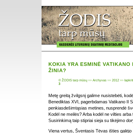
KOKIA YRA ESMINĖ VATIKANO 
ŽINIA?
© ŽODIS tarp mūsų
›››
Archyvas
›››
2012
›››
lapkri
3
Metę greitą žvilgsnį galime nusistebėti, kod
Benediktas XVI, pagerbdamas Vatikano II S
penkiasdešimtąsias metines, nusprendė švę
Kodėl ne meilės? Arba kodėl ne vilties arba
Susirinkimą taip stipriai sieja su tikėjimo do
Viena vertus, Šventasis Tėvas išties galėjo p