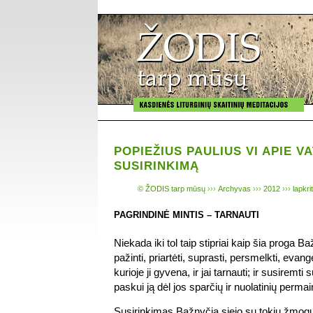
POPIEŽIUS PAULIUS VI APIE VA
SUSIRINKIMĄ
© ŽODIS tarp mūsų
›››
Archyvas
›››
2012
›››
lapkri
PAGRINDINĖ MINTIS – TARNAUTI
Niekada iki tol taip stipriai kaip šia proga 
pažinti, priartėti, suprasti, persmelkti, evan
kurioje ji gyvena, ir jai tarnauti; ir susiremti 
paskui ją dėl jos sparčių ir nuolatinių perm
Susirinkimas Bažnyčią siejo su tokiu žmogu