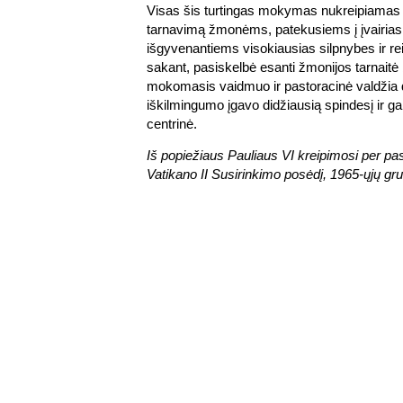
Visas šis turtingas mokymas nukreipiamas v
tarnavimą žmonėms, patekusiems į įvairias
išgyvenantiems visokiausias silpnybes ir re
sakant, pasiskelbė esanti žmonijos tarnaitė 
mokomasis vaidmuo ir pastoracinė valdžia 
iškilmingumo įgavo didžiausią spindesį ir gal
centrinė.
Iš popiežiaus Pauliaus VI kreipimosi per pask
Vatikano II Susirinkimo posėdį, 1965-ųjų gru