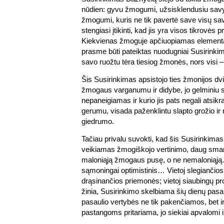
nūdien: gyvu žmogumi, užsisklendusiu sav
žmogumi, kuris ne tik pavertė save visų savo
stengiasi įtikinti, kad jis yra visos tikrovės 
Kiekvienas žmoguje apčiuopiamas elementas
prasme būti pateiktas nuodugniai Susirinkim
savo ruožtu tėra tiesiog žmonės, nors visi – 
Šis Susirinkimas apsistojo ties žmonijos dv
žmogaus varganumu ir didybe, jo gelminiu s
nepaneigiamas ir kurio jis pats negali atsikra
gerumu, visada paženklintu slapto grožio i
giedrumo.
Tačiau privalu suvokti, kad šis Susirinkimas,
veikiamas žmogiškojo vertinimo, daug smar
maloniąją žmogaus pusę, o ne nemaloniąją. Jo
sąmoningai optimistinis… Vietoj slegiančio
drąsinančios priemonės; vietoj siaubingų pr
žinia, Susirinkimo skelbiama šių dienų pasaul
pasaulio vertybės ne tik pakenčiamos, bet i
pastangoms pritariama, jo siekiai apvalomi