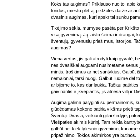
Koks tas augimas? Priklauso nuo to, apie k
fondus, miesto plėtrą, piktžoles darže ar an
dvasinis augimas, kurį apskritai sunku pama
Tikėjimo sėkla, mumyse pasėta per Krikšto
visą gyvenimą. Ją laisto šeima ir draugai, kun
šventųjų, gyvenusių prieš mus, istorijos. Ta
augimas?
Viena vertus, jis gali atrodyti kaip gyvatė, b
nes dvasiškai augdami nusimetame senus į
mintis, troškimus ar net santykius. Galbūt i
nemaloniai, tarsi nuogi. Galbūt liūdime dėl t
ar bijome to, kas dar laukia. Tačiau patirtie
gaivinantis ir įkvepiantis, jis atneša viltį ir Di
Augimą galima palyginti su permainomis, kur
glūdėdamas kokone patiria vikšras prieš ta
Šventoji Dvasia, veikianti giliai širdyje, pak
Viešpaties akimis kūrinį. Tam reikia kantry
galbūt net kiek tylesnio gyvenimo, kuriame 
pripažinimo. Tokios akimirkos yra būtinos.