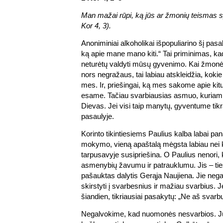
Man mažai rūpi, ką jūs ar žmonių teismas 
Kor 4, 3).
Anoniminiai alkoholikai išpopuliarino šį p
ką apie mane mano kiti.“ Tai priminimas, k
neturėtų valdyti mūsų gyvenimo. Kai žmonė
nors negražaus, tai labiau atskleidžia, kokie 
mes. Ir, priešingai, ką mes sakome apie kit
esame. Tačiau svarbiausias asmuo, kuriam t
Dievas. Jei visi taip manytų, gyventume tik
pasaulyje.
Korinto tikintiesiems Paulius kalba labai pana
mokymo, vieną apaštalą mėgsta labiau nei kit
tarpusavyje susipriešina. O Paulius nenori, 
asmenybių žavumu ir patrauklumu. Jis – tie
pašauktas dalytis Gerąja Naujiena. Jie negali
skirstyti į svarbesnius ir mažiau svarbius. 
šiandien, tikriausiai pasakytų: „Ne aš svarb
Negalvokime, kad nuomonės nesvarbios. 