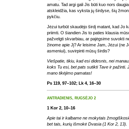
amatu. Tad argi gali Jis būti kuo nors daugia
atskleidžia, kas vyksta jų širdyse, šių žmo
pykčiu.
Jėzui turbūt skaudėjo širdį matant, kad Jo
priimti. O šiandien Jis to paties klausia mū
pažvelgti skvarbiau, ar pajėgsime suvokti ne 
žinome apie Jį? Ar leisime Jam, Jėzui (ne Jė
asmeniui), suvirpinti mūsų širdis?
Viešpatie, tikiu, kad esi didesnis, nei manau. 
koks Tu esi, bet pats sutikti Tave ir pažinti. 
mano tikėjimo pamatas!
Ps 119, 97–102; Lk 4, 16–30
ANTRADIENIS, RUGSĖJO 2
1 Kor 2, 10–16
Apie tai ir kalbame ne mokytais žmogiškosio
bet tais, kurių išmokė Dvasia (1 Kor 2, 13).