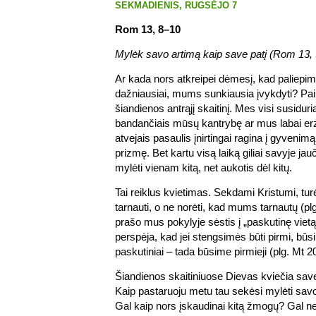
SEKMADIENIS, RUGSĖJO 7
Rom 13, 8–10
Mylėk savo artimą kaip save patį (Rom 13, 
Ar kada nors atkreipei dėmesį, kad paliepim
dažniausiai, mums sunkiausia įvykdyti? Pa
šiandienos antrąjį skaitinį. Mes visi susid
bandančiais mūsų kantrybę ar mus labai erz
atvejais pasaulis įnirtingai ragina į gyvenimą
prizmę. Bet kartu visą laiką giliai savyje ja
mylėti vienam kitą, net aukotis dėl kitų.
Tai reiklus kvietimas. Sekdami Kristumi, tu
tarnauti, o ne norėti, kad mums tarnautų (plg
prašo mus pokylyje sėstis į „paskutinę vietą“
perspėja, kad jei stengsimės būti pirmi, būsi
paskutiniai – tada būsime pirmieji (plg. Mt 20
Šiandienos skaitiniuose Dievas kviečia save 
Kaip pastaruoju metu tau sekėsi mylėti savo
Gal kaip nors įskaudinai kitą žmogų? Gal n