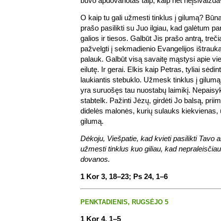
buvo apdovanotas taip, kaip net neįsivaizda
O kaip tu gali užmesti tinklus į gilumą? Būn
prašo pasilikti su Juo ilgiau, kad galėtum pa
galios ir tiesos. Galbūt Jis prašo antrą, treči
pažvelgti į sekmadienio Evangelijos ištrau
palauk. Galbūt visą savaitę mąstysi apie vie
eilutę. Ir gerai. Elkis kaip Petras, tyliai sėdin
laukiantis stebuklo. Užmesk tinklus į gilumą
yra suruošęs tau nuostabų laimikį. Nepaisyk
stabtelk. Pažinti Jėzų, girdėti Jo balsą, prii
didelės malonės, kurių sulauks kiekvienas, 
gilumą.
Dėkoju, Viešpatie, kad kvieti pasilikti Tav
užmesti tinklus kuo giliau, kad nepraleisčia
dovanos.
1 Kor 3, 18–23; Ps 24, 1–6
PENKTADIENIS, RUGSĖJO 5
1 Kor 4, 1–5