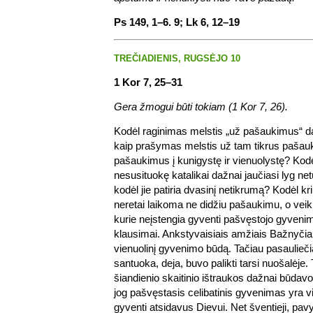
Ps 149, 1–6. 9; Lk 6, 12–19
TREČIADIENIS, RUGSĖJO 10
1 Kor 7, 25–31
Gera žmogui būti tokiam (1 Kor 7, 26).
Kodėl raginimas melstis „už pašaukimus“ 
kaip prašymas melstis už tam tikrus pašauk
pašaukimus į kunigystę ir vienuolystę? Kodėl
nesusituokę katalikai dažnai jaučiasi lyg ne
kodėl jie patiria dvasinį netikrumą? Kodėl k
neretai laikoma ne didžiu pašaukimu, o veik
kurie neįstengia gyventi pašvęstojo gyveni
klausimai. Ankstyvaisiais amžiais Bažnyčia
vienuolinį gyvenimo būdą. Tačiau pasauliečiai
santuoka, deja, buvo palikti tarsi nuošalėje. 
šiandienio skaitinio ištraukos dažnai būdavo
jog pašvęstasis celibatinis gyvenimas yra v
gyventi atsidavus Dievui. Net šventieji, pav