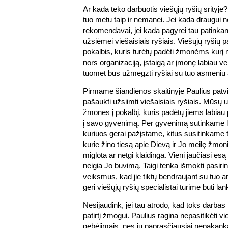
Ar kada teko darbuotis viešųjų ryšių srityje?
tuo metu taip ir nemanei. Jei kada draugui n
rekomendavai, jei kada pagyrei tau patinkant
užsiėmei viešaisiais ryšiais. Viešųjų ryšių p
pokalbis, kuris turėtų padėti žmonėms kurį 
nors organizaciją, įstaigą ar įmonę labiau vert
tuomet bus užmegzti ryšiai su tuo asmeniu a
Pirmame šiandienos skaitinyje Paulius patv
pašaukti užsiimti viešaisiais ryšiais. Mūsų u
žmones į pokalbį, kuris padėtų jiems labiau pa
į savo gyvenimą. Per gyvenimą sutinkame l
kuriuos gerai pažįstame, kitus susitinkame 
kurie žino tiesą apie Dievą ir Jo meilę žmoni
miglota ar netgi klaidinga. Vieni jaučiasi esą
neigia Jo buvimą. Taigi tenka išmokti pasirin
veiksmus, kad jie tiktų bendraujant su tuo 
geri viešųjų ryšių specialistai turime būti lan
Nesijaudink, jei tau atrodo, kad toks darbas
patirtį žmogui. Paulius ragina nepasitikėti v
gebėjimais, nes jų paprasčiausiai nepakanka