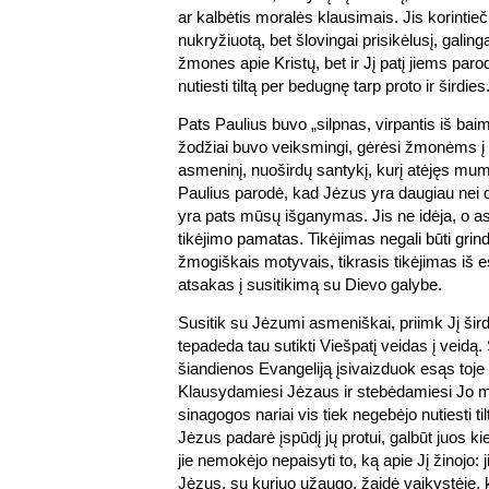
ar kalbėtis moralės klausimais. Jis korinti
nukryžiuotą, bet šlovingai prisikėlusį, galing
žmones apie Kristų, bet ir Jį patį jiems paro
nutiesti tiltą per bedugnę tarp proto ir širdies
Pats Paulius buvo „silpnas, virpantis iš baim
žodžiai buvo veiksmingi, gėrėsi žmonėms į š
asmeninį, nuoširdų santykį, kurį atėjęs m
Paulius parodė, kad Jėzus yra daugiau nei d
yra pats mūsų išganymas. Jis ne idėja, o 
tikėjimo pamatas. Tikėjimas negali būti gri
žmogiškais motyvais, tikrasis tikėjimas iš
atsakas į susitikimą su Dievo galybe.
Susitik su Jėzumi asmeniškai, priimk Jį šir
tepadeda tau sutikti Viešpatį veidas į veidą
šiandienos Evangeliją įsivaizduok esąs toje s
Klausydamiesi Jėzaus ir stebėdamiesi Jo m
sinagogos nariai vis tiek negebėjo nutiesti tilt
Jėzus padarė įspūdį jų protui, galbūt juos kie
jie nemokėjo nepaisyti to, ką apie Jį žinojo: 
Jėzus, su kuriuo užaugo, žaidė vaikystėje, 