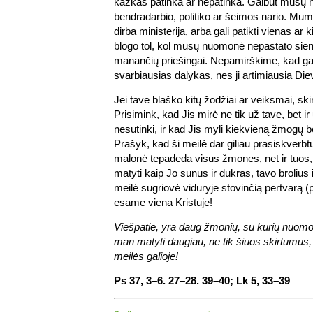
kažkas patinka ar nepatinka. Galbūt mūs
bendradarbio, politiko ar šeimos nario. Mums
dirba ministerija, arba gali patikti vienas ar 
blogo tol, kol mūsų nuomonė nepastato sien
manančių priešingai. Nepamirškime, kad gail
svarbiausias dalykas, nes ji artimiausia Die
Jei tave blaško kitų žodžiai ar veiksmai, ski
Prisimink, kad Jis mirė ne tik už tave, bet ir
nesutinki, ir kad Jis myli kiekvieną žmogų b
Prašyk, kad ši meilė dar giliau prasiskverbtų
malonė tepadeda visus žmones, net ir tuos, 
matyti kaip Jo sūnus ir dukras, tavo brolius 
meilė sugriovė viduryje stovinčią pertvarą (pl
esame viena Kristuje!
Viešpatie, yra daug žmonių, su kurių nuom
man matyti daugiau, ne tik šiuos skirtumus, 
meilės galioje!
Ps 37, 3–6. 27–28. 39–40; Lk 5, 33–39