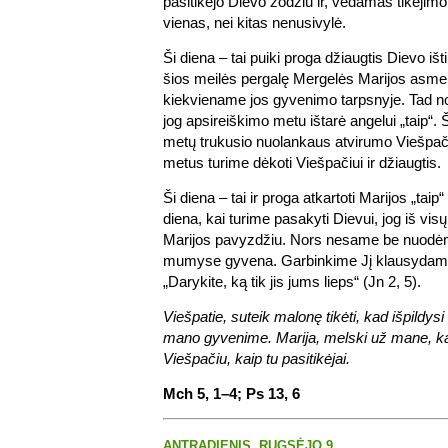
pasitikėjo Dievo žodžiu ir, vedamas tikėjimo,
vienas, nei kitas nenusivylė.
Ši diena – tai puiki proga džiaugtis Dievo išt
šios meilės pergalę Mergelės Marijos asme
kiekviename jos gyvenimo tarpsnyje. Tad nor
jog apsireiškimo metu ištarė angelui „taip“. 
metų trukusio nuolankaus atvirumo Viešpači
metus turime dėkoti Viešpačiui ir džiaugtis.
Ši diena – tai ir proga atkartoti Marijos „ta
diena, kai turime pasakyti Dievui, jog iš vis
Marijos pavyzdžiu. Nors nesame be nuodėmė
mumyse gyvena. Garbinkime Jį klausydami
„Darykite, ką tik jis jums lieps“ (Jn 2, 5).
Viešpatie, suteik malonę tikėti, kad išpildy
mano gyvenime. Marija, melski už mane, ka
Viešpačiu, kaip tu pasitikėjai.
Mch 5, 1–4; Ps 13, 6
ANTRADIENIS, RUGSĖJO 9