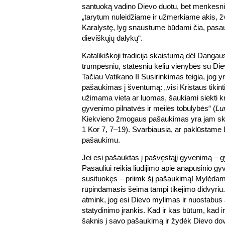
santuoką vadino Dievo duotu, bet menkesni
„tarytum nuleidžiame ir užmerkiame akis, ž
Karalystę, lyg snaustume būdami čia, pasau
dieviškųjų dalykų“.
Katalikiškoji tradicija skaistumą dėl Danga
trumpesniu, statesniu keliu vienybės su Diev
Tačiau Vatikano II Susirinkimas teigia, jog y
pašaukimas į šventumą: „visi Kristaus tikintie
užimama vieta ar luomas, šaukiami siekti kr
gyvenimo pilnatvės ir meilės tobulybės“ (
Lu
Kiekvieno žmogaus pašaukimas yra jam ski
1 Kor 7, 7–19). Svarbiausia, ar paklūstam
pašaukimu.
Jei esi pašauktas į pašvęstąjį gyvenimą – 
Pasauliui reikia liudijimo apie anapusinio gy
susituokęs – priimk šį pašaukimą! Mylėdama
rūpindamasis šeima tampi tikėjimo didvyriu.
atmink, jog esi Dievo mylimas ir nuostabus
statydinimo įrankis. Kad ir kas būtum, kad i
šaknis į savo pašaukimą ir žydėk Dievo d