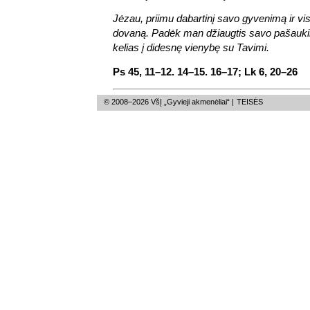
Jėzau, priimu dabartinį savo gyvenimą ir vi
dovaną. Padėk man džiaugtis savo pašaukim
kelias į didesnę vienybę su Tavimi.
Ps 45, 11–12. 14–15. 16–17; Lk 6, 20–26
© 2008–2026 VšĮ „Gyvieji akmenėliai“ |
TEISĖS