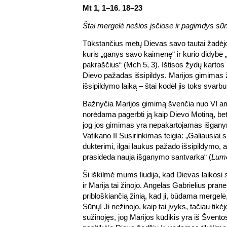
Mt 1, 1–16. 18–23
Štai mergelė nešios įsčiose ir pagimdys sūn
Tūkstančius metų Dievas savo tautai žadėjo a
kuris „ganys savo kaimenę“ ir kurio didybė
pakraščius“ (Mch 5, 3). Ištisos žydų kartos l
Dievo pažadas išsipildys. Marijos gimimas
išsipildymo laiką – štai kodėl jis toks svarbu
Bažnyčia Marijos gimimą švenčia nuo VI am
norėdama pagerbti ją kaip Dievo Motiną, bet
jog jos gimimas yra nepakartojamas išganymo
Vatikano II Susirinkimas teigia: „Galiausiai s
dukterimi, ilgai laukus pažado išsipildymo, at
prasideda nauja išganymo santvarka“ (
Lum
Ši iškilmė mums liudija, kad Dievas laikos
ir Marija tai žinojo. Angelas Gabrielius prane
pribloškiančią žinią, kad ji, būdama mergel
Sūnų! Ji nežinojo, kaip tai įvyks, tačiau tik
sužinojęs, jog Marijos kūdikis yra iš Švento