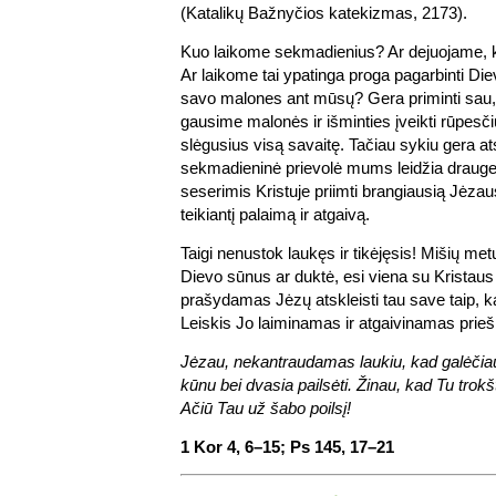
(Katalikų Bažnyčios katekizmas, 2173).
Kuo laikome sekmadienius? Ar dejuojame, ka
Ar laikome tai ypatinga proga pagarbinti Dievą 
savo malones ant mūsų? Gera priminti sau,
gausime malonės ir išminties įveikti rūpesči
slėgusius visą savaitę. Tačiau sykiu gera atsim
sekmadieninė prievolė mums leidžia drauge 
seserimis Kristuje priimti brangiausią Jėzau
teikiantį palaimą ir atgaivą.
Taigi nenustok laukęs ir tikėjęsis! Mišių met
Dievo sūnus ar duktė, esi viena su Kristau
prašydamas Jėzų atskleisti tau save taip, kai
Leiskis Jo laiminamas ir atgaivinamas prieš
Jėzau, nekantraudamas laukiu, kad galėčiau
kūnu bei dvasia pailsėti. Žinau, kad Tu trokšti,
Ačiū Tau už šabo poilsį!
1 Kor 4, 6–15; Ps 145, 17–21