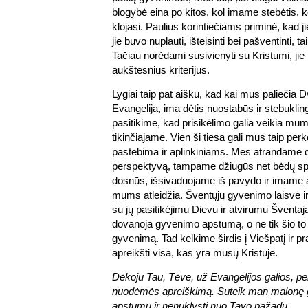
blogybė eina po kitos, kol imame stebėtis, k
klojasi. Paulius korintiečiams priminė, kad jie
jie buvo nuplauti, išteisinti bei pašventinti, ta
Tačiau norėdami susivienyti su Kristumi, jie t
aukštesnius kriterijus.
Lygiai taip pat aišku, kad kai mus paliečia 
Evangelija, ima dėtis nuostabūs ir stebuklin
pasitikime, kad prisikėlimo galia veikia mu
tikinčiajame. Vien ši tiesa gali mus taip perke
pastebima ir aplinkiniams. Mes atrandame 
perspektyvą, tampame džiugūs net bėdų s
dosnūs, išsivaduojame iš pavydo ir imame at
mums atleidžia. Šventųjų gyvenimo laisvė i
su jų pasitikėjimu Dievu ir atvirumu Šventaj
dovanoja gyvenimo apstumą, o ne tik šio to 
gyvenimą. Tad kelkime širdis į Viešpatį ir p
apreikšti visa, kas yra mūsų Kristuje.
Dėkoju Tau, Tėve, už Evangelijos galios, per
nuodėmės apreiškimą. Suteik man malonę g
apstumu ir nenuklysti nuo Tavo pažadų.