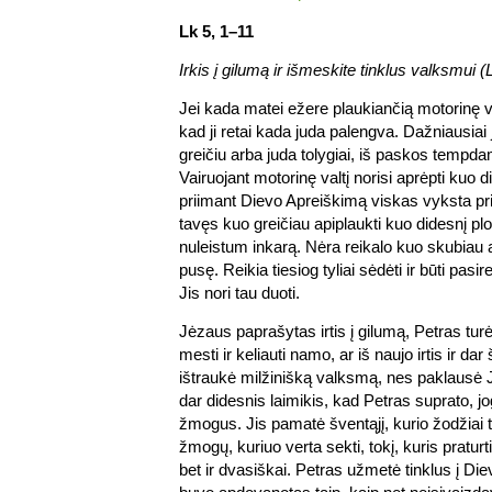
Lk 5, 1–11
Irkis į gilumą ir išmeskite tinklus valksmui (L
Jei kada matei ežere plaukiančią motorinę val
kad ji retai kada juda palengva. Dažniausiai j
greičiu arba juda tolygiai, iš paskos tempd
Vairuojant motorinę valtį norisi aprėpti kuo di
priimant Dievo Apreiškimą viskas vyksta pr
tavęs kuo greičiau apiplaukti kuo didesnį plot
nuleistum inkarą. Nėra reikalo kuo skubiau at
pusę. Reikia tiesiog tyliai sėdėti ir būti pasi
Jis nori tau duoti.
Jėzaus paprašytas irtis į gilumą, Petras turė
mesti ir keliauti namo, ar iš naujo irtis ir dar 
ištraukė milžinišką valksmą, nes paklausė 
dar didesnis laimikis, kad Petras suprato, 
žmogus. Jis pamatė šventąjį, kurio žodžiai tu
žmogų, kuriuo verta sekti, tokį, kuris pratur
bet ir dvasiškai. Petras užmetė tinklus į Die