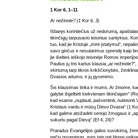
1 Kor 6, 1–11
Ar nežinote? (1 Kor 6, 3)
Išbaręs korintiečius už nedorumą, apaštalas 
tikinčiųjų tarpusavio teisinius santykius. Kor
tuo, kad jie Kristuje „mirė įstatymui“, nepal
savo ginčus ir nesutarimus sprendę kaip brol
jie išeities ieškojo teisinėje Romos imperijos
Paulius jų tris kartus klausia „ar nežinote?
skirtumą tarp tikros krikščionybės, ženkli
Dvasios artumo, ir jų gyvenimo.
Šis klausimas tinka ir mums. Ar žinome, ka
galybė išgelbėti kiekvienam tikinčiajam“ (R
kad esame „nuplauti, pašventinti, nuteisinti
Kristaus vardu ir mūsų Dievo Dvasia“ (1 Ko
kad galime atsižadėti senojo žmogaus ir „ap
sukurtu pagal Dievą“ (Ef 4, 24)?
Praradus Evangelijos galios suvokimą, žemy
pačių gyvenimas, mes taip pat blogai veikia