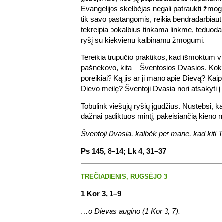
Evangelijos skelbėjas negali patraukti žmog
tik savo pastangomis, reikia bendradarbiaut
tekreipia pokalbius tinkama linkme, teduoda
ryšį su kiekvienu kalbinamu žmogumi.
Tereikia trupučio praktikos, kad išmoktum v
pašnekovo, kita – Šventosios Dvasios. Ko
poreikiai? Ką jis ar ji mano apie Dievą? Kaip 
Dievo meilę? Šventoji Dvasia nori atsakyti 
Tobulink viešųjų ryšių įgūdžius. Nustebsi, k
dažnai padiktuos mintį, pakeisiančią kieno
Šventoji Dvasia, kalbėk per mane, kad kiti T
Ps 145, 8–14; Lk 4, 31–37
TREČIADIENIS, RUGSĖJO 3
1 Kor 3, 1–9
…o Dievas augino (1 Kor 3, 7).