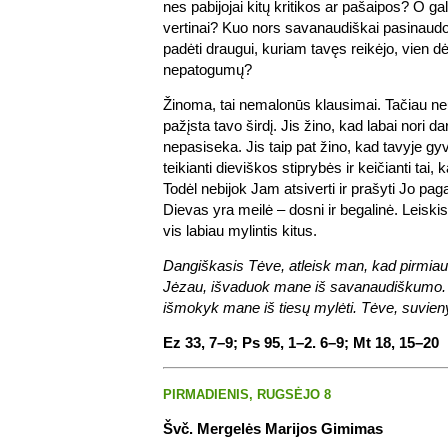
nes pabijojai kitų kritikos ar pašaipos? O ga
vertinai? Kuo nors savanaudiškai pasinaudo
padėti draugui, kuriam tavęs reikėjo, vien dėl
nepatogumų?
Žinoma, tai nemalonūs klausimai. Tačiau n
pažįsta tavo širdį. Jis žino, kad labai nori dar
nepasiseka. Jis taip pat žino, kad tavyje g
teikianti dieviškos stiprybės ir keičianti ta
Todėl nebijok Jam atsiverti ir prašyti Jo pag
Dievas yra meilė – dosni ir begalinė. Leiski
vis labiau mylintis kitus.
Dangiškasis Tėve, atleisk man, kad pirmiau
Jėzau, išvaduok mane iš savanaudiškumo. 
išmokyk mane iš tiesų mylėti. Tėve, suvien
Ez 33, 7–9; Ps 95, 1–2. 6–9; Mt 18, 15–20
PIRMADIENIS, RUGSĖJO 8
Švč. Mergelės Marijos Gimimas