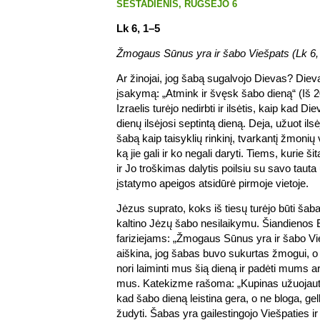
ŠEŠTADIENIS, RUGSĖJO 6
Lk 6, 1–5
Žmogaus Sūnus yra ir šabo Viešpats (Lk 6, 
Ar žinojai, jog šabą sugalvojo Dievas? Diev
įsakymą: „Atmink ir švęsk šabo dieną“ (Iš 2
Izraelis turėjo nedirbti ir ilsėtis, kaip kad D
dienų ilsėjosi septintą dieną. Deja, užuot il
šabą kaip taisyklių rinkinį, tvarkantį žmoni
ką jie gali ir ko negali daryti. Tiems, kurie š
ir Jo troškimas dalytis poilsiu su savo tauta
įstatymo apeigos atsidūrė pirmoje vietoje.
Jėzus suprato, koks iš tiesų turėjo būti šabas
kaltino Jėzų šabo nesilaikymu. Šiandienos E
fariziejams: „Žmogaus Sūnus yra ir šabo Vie
aiškina, jog šabas buvo sukurtas žmogui, o 
nori laiminti mus šią dieną ir padėti mums artė
mus. Katekizme rašoma: „Kupinas užuojautos
kad šabo dieną leistina gera, o ne bloga, ge
žudyti. Šabas yra gailestingojo Viešpaties i