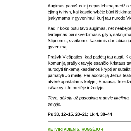
Augimas panašus ir į nepastebimą medžio st
ėjimą tvirtyn, kai kasdienybėje būni ištikim
įsakymams ir gyvenimui, kurį tau nurodo Vi
Kad ir koks būtų tavo augimas, net neabejok
tvirtėjimas bei skverbimasis gilyn, šaknijim
Stipriomis, sveikomis šaknimis dar labiau 
gyvenimą.
Prašyk Viešpaties, kad padėtų tau augti. K
Komuniją prašyk tavyje esančio Kristaus tav
nurodyti tinkamą kasdienos kryptį ar suteikt
pamatyti Jo meilę. Per adoraciją Jėzus teatv
atvėrė apaštalams kelyje į Emausą. Teleidžia
įsišaknyti Jo meilėje ir žodyje.
Tėve, dėkoju už pasodintą manyje tikėjimą
savyje.
Ps 33, 12–15. 20–21; Lk 4, 38–44
KETVIRTADIENIS, RUGSĖJO 4