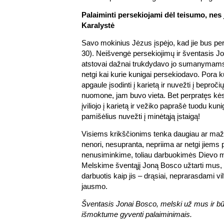
Palaiminti persekiojami dėl teisumo, nes
Karalystė
Savo mokinius Jėzus įspėjo, kad jie bus per
30). Neišvengė persekiojimų ir šventasis J
atstovai dažnai trukdydavo jo sumanymams,
netgi kai kurie kunigai persekiodavo. Pora 
apgaule įsodinti į karietą ir nuvežti į beproči
nuomone, jam buvo vieta. Bet perpratęs kė
įviliojo į karietą ir vežiko paprašė tuodu ku
pamišėlius nuvežti į minėtąją įstaigą!
Visiems krikščionims tenka daugiau ar mažia
nenori, nesupranta, nepriima ar netgi jiems p
nenusiminkime, toliau darbuokimės Dievo 
Melskime šventąjį Joną Bosco užtarti mus
darbuotis kaip jis – drąsiai, neprarasdami vi
jausmo.
Šventasis Jonai Bosco, melski už mus ir b
išmoktume gyventi palaiminimais.