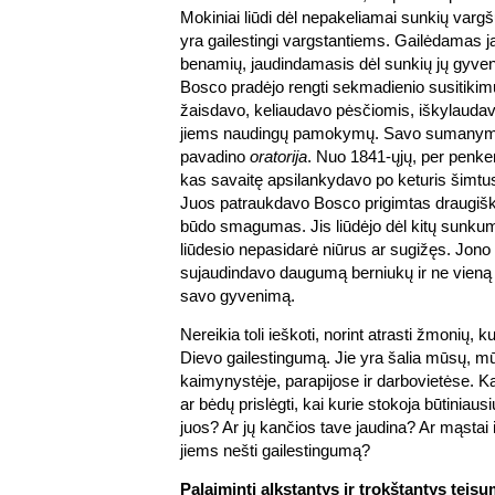
Mokiniai liūdi dėl nepakeliamai sunkių varg
yra gailestingi vargstantiems. Gailėdamas j
benamių, jaudindamasis dėl sunkių jų gyve
Bosco pradėjo rengti sekmadienio susitikim
žaisdavo, keliaudavo pėsčiomis, iškylaudav
jiems naudingų pamokymų. Savo sumanym
pavadino
oratorija
. Nuo 1841-ųjų, per penker
kas savaitę apsilankydavo po keturis šimtu
Juos patraukdavo Bosco prigimtas draugi
būdo smagumas. Jis liūdėjo dėl kitų sunkumų
liūdesio nepasidarė niūrus ar sugižęs. Jon
sujaudindavo daugumą berniukų ir ne vieną i
savo gyvenimą.
Nereikia toli ieškoti, norint atrasti žmonių, ku
Dievo gailestingumą. Jie yra šalia mūsų, m
kaimynystėje, parapijose ir darbovietėse. Kai 
ar bėdų prislėgti, kai kurie stokoja būtiniaus
juos? Ar jų kančios tave jaudina? Ar mąstai 
jiems nešti gailestingumą?
Palaiminti alkstantys ir trokštantys teisu