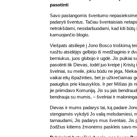
pasotinti
Savo pastangomis šventumo nepasieksime.
padaryti šventus. Tačiau šventaisiais netap
netrokšdami, nesidarbuodami, kad kiti būtų iš
kamuojančio blogio.
Viešpats atsiliepė į Jono Bosco troškimą t
ruožtu atsidėjęs gelbėjo iš medžiaginio ir d
berniukus, juos globojo ir ugdė. Jis puikiai s
pasotinti tik Dievas, todėl juo kreipė į Kristų
švelniai, su meile, jokiu būdu ne jėga. Niek
vaikai eitų išpažinties, bet jo užkrečiamas
paauglius prie klausyklos. Ir per Mišias jis 
jie priimdavo Komuniją. Jis su jais bendrau
bendrauja su mumis, – švelniai ir maloninga
Dievas ir mums padarys tai, ką padarė Jonu
stengiamės vykdyti Jo valią melsdamiesi, 
tarnaudami, Jis padarys mus šventais. Jis p
žodžius kitiems žmonėms paskleis savo me