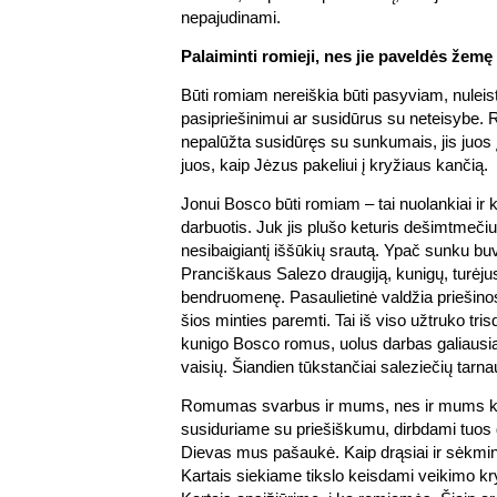
nepajudinami.
Palaiminti romieji, nes jie paveldės žemę
Būti romiam nereiškia būti pasyviam, nuleisti
pasipriešinimui ar susidūrus su neteisybe
nepalūžta susidūręs su sunkumais, jis juos 
juos, kaip Jėzus pakeliui į kryžiaus kančią.
Jonui Bosco būti romiam – tai nuolankiai ir k
darbuotis. Juk jis plušo keturis dešimtmeč
nesibaigiantį iššūkių srautą. Ypač sunku buvo
Pranciškaus Salezo draugiją, kunigų, turėjusi
bendruomenę. Pasaulietinė valdžia priešino
šios minties paremti. Tai iš viso užtruko tri
kunigo Bosco romus, uolus darbas galiausia
vaisių. Šiandien tūkstančiai saleziečių tarn
Romumas svarbus ir mums, nes ir mums kyl
susiduriame su priešiškumu, dirbdami tuos d
Dievas mus pašaukė. Kaip drąsiai ir sėkming
Kartais siekiame tikslo keisdami veikimo kry