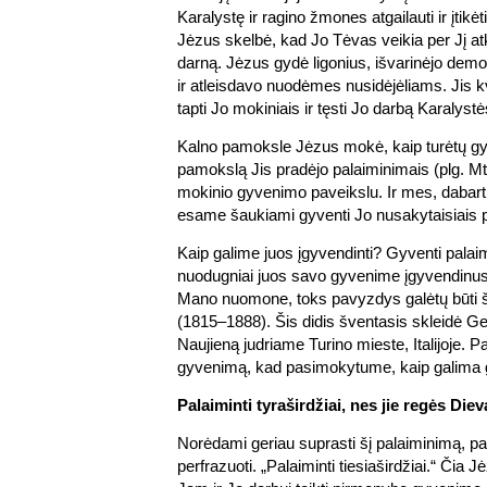
Karalystę ir ragino žmones atgailauti ir įtikė
Jėzus skelbė, kad Jo Tėvas veikia per Jį 
darną. Jėzus gydė ligonius, išvarinėjo demo
ir atleisdavo nuodėmes nusidėjėliams. Jis kv
tapti Jo mokiniais ir tęsti Jo darbą Karalystė
Kalno pamoksle Jėzus mokė, kaip turėtų gyv
pamokslą Jis pradėjo palaiminimais (plg. Mt 
mokinio gyvenimo paveikslu. Ir mes, dabarti
esame šaukiami gyventi Jo nusakytaisiais p
Kaip galime juos įgyvendinti? Gyventi palaim
nuodugniai juos savo gyvenime įgyvendinus
Mano nuomone, toks pavyzdys galėtų būti 
(1815–1888). Šis didis šventasis skleidė G
Naujieną judriame Turino mieste, Italijoje. P
gyvenimą, kad pasimokytume, kaip galima g
Palaiminti tyraširdžiai, nes jie regės Diev
Norėdami geriau suprasti šį palaiminimą, p
perfrazuoti. „Palaiminti tiesiaširdžiai.“ Čia