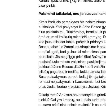
Kartais apsižiūrime, į ką remiamės. Šiaip 
visa įveikti.
Palaiminti taikdariai, nes jie bus vadinam
Kitais žodžiais persakytas šis palaiminimas 
susitaikyk. Štai pavyzdys iš Jono Bosco gy
šiuo palaiminimu. Triukšmingų berniukų ir p
ėmė drumsti kai kurių miestiečių ramybę. 
kad jaunuoliai dar labiau pašėls ir pridarys
Bosco paisė šio žmonių susirūpinimo ir savo
stropiai ugdė, kad galiausiai miestelėnai pam
be reikalo. Jis netgi įgijo priešiškai Bažnyčio
nusistačiusio miesto valdininko pasitikėjimą
paklausė Jono Bosco: „Kažin kodėl valdžia 
piliečių pagarbos ir meilės, kokią tamsta lai
Bosco atsakymas parodo kelią į tikrąją taiką
remiasi ne įsakymais ir bausmėmis, bet kreipi
o tas žodis, kuriuo kreipiasi, yra Jėzaus Kri
O kaip mes? Ar visus savo santykius grind
siekiu? Gal yra žmonių, su kuriais turime s
su savo priešininku elgtis maloniai ir pagarb