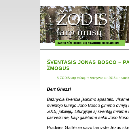
ŠVENTASIS JONAS BOSCO – P
ŽMOGUS
© ŽODIS tarp mūsų
›››
Archyvas
›››
2015
›››
sausi
Bert Ghezzi
Bažnyčia švenčia jaunimo apaštalo, visame
šventojo kunigo Jono Bosco gimimo dviejų
2015) jubiliejų. Liturgijoje šį šventąjį minim
pažvelkime, kaip galėtume sekti Jono Bosc
Pradėjęs Galilėjoje savo tarnystę Jėzus ske