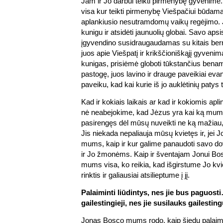
Jam ir Jo darbui teikti pirmenybę gyvenime
visa kur teikti pirmenybę Viešpačiui būdama
aplankiusio nesutramdomų vaikų regėjimo. J
kunigu ir atsidėti jaunuolių globai. Savo ap
įgyvendino susidraugaudamas su kitais be
juos apie Viešpatį ir krikščioniškąjį gyveni
kunigas, prisiėmė globoti tūkstančius benam
pastogę, juos lavino ir drauge paveikiai evan
paveiku, kad kai kurie iš jo auklėtinių patys 
Kad ir kokiais laikais ar kad ir kokiomis a
nė neabejokime, kad Jėzus yra kai ką mum
pasirengęs dėl mūsų nuveikti ne ką mažiau,
Jis niekada nepaliauja mūsų kvietęs ir, jei 
mums, kaip ir kur galime panaudoti savo 
ir Jo žmonėms. Kaip ir šventajam Jonui Bo
mums visa, ko reikia, kad išgirstume Jo kvi
rinktis ir galiausiai atsilieptume į jį.
Palaiminti liūdintys, nes jie bus paguost
gailestingieji, nes jie susilauks gailesti
Jonas Bosco mums rodo, kaip šiedu palaimi