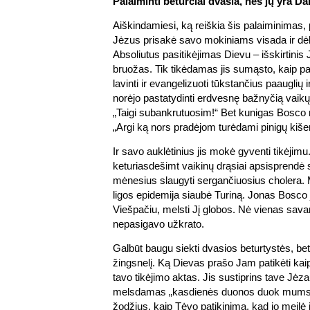
Palaiminti beturčiai dvasia, nes jų yra D
Aiškindamiesi, ką reiškia šis palaiminimas,
Jėzus prisakė savo mokiniams visada ir dėl 
Absoliutus pasitikėjimas Dievu – išskirtin
bruožas. Tik tikėdamas jis sumąsto, kaip pam
lavinti ir evangelizuoti tūkstančius paauglių ir
norėjo pastatydinti erdvesnę bažnyčią vaikų
„Taigi subankrutuosim!“ Bet kunigas Bosco 
„Argi ką nors pradėjom turėdami pinigų kiš
Ir savo auklėtinius jis mokė gyventi tikėjimu
keturiasdešimt vaikinų drąsiai apsisprendė 
mėnesius slaugyti sergančiuosius cholera. 
ligos epidemija siaubė Turiną. Jonas Bosco j
Viešpačiu, melsti Jį globos. Nė vienas sava
nepasigavo užkrato.
Galbūt baugu siekti dvasios beturtystės, b
žingsnelį. Ką Dievas prašo Jam patikėti kaip
tavo tikėjimo aktas. Jis sustiprins tave Jėzau
melsdamas „kasdienės duonos duok mums š
žodžius, kaip Tėvo patikinimą, kad jo meilė i