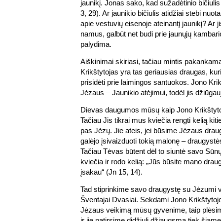
jaunikį. Jonas sako, kad sužadėtinio bičiulis „
3, 29). Ar jaunikio bičiulis atidžiai stebi nu
apie vestuvių eisenoje ateinantį jaunikį? Ar j
namus, galbūt net budi prie jaunųjų kambario
palydima.
Aiškinimai skiriasi, tačiau mintis pakankama
Krikštytojas yra tas geriausias draugas, kuri
prisidėti prie laimingos santuokos. Jono Kri
Jėzaus – Jaunikio atėjimui, todėl jis džiūgau
Dievas daugumos mūsų kaip Jono Krikštyto
Tačiau Jis tikrai mus kviečia rengti kelią k
pas Jėzų. Jie ateis, jei būsime Jėzaus drau
galėjo įsivaizduoti tokią malonę – draugys
Tačiau Tėvas būtent dėl to siuntė savo Sū
kviečia ir rodo kelią: „Jūs būsite mano draug
įsakau“ (Jn 15, 14).
Tad stiprinkime savo draugystę su Jėzumi v
Šventajai Dvasiai. Sekdami Jono Krikštytoj
Jėzaus veikimą mūsų gyvenime, taip plėsi
ir jie patirsime didžiulį džiaugsmą tiek šiam