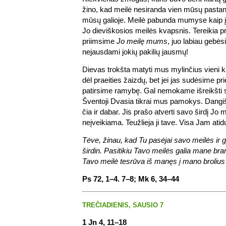
žino, kad meilė nesiranda vien mūsų pastan
mūsų galioje. Meilė pabunda mumyse kaip į
Jo dieviškosios meilės kvapsnis. Tereikia pri
priimsime
Jo meilę mums
, juo labiau gebė
nejausdami jokių pakilių jausmų!
Dievas trokšta matyti mus mylinčius vieni 
dėl praeities žaizdų, bet jei jas sudėsime pr
patirsime ramybę. Gal nemokame išreikšti 
Šventoji Dvasia tikrai mus pamokys. Dangi
čia ir dabar. Jis prašo atverti savo širdį Jo m
neįveikiama. Teužlieja ji tave. Visa Jam atidu
Tėve, žinau, kad Tu pasėjai savo meilės i
širdin. Pasitikiu Tavo meilės galia mane brand
Tavo meilė tesrūva iš manęs į mano brolius 
Ps 72, 1–4. 7–8; Mk 6, 34–44
TREČIADIENIS, SAUSIO 7
1 Jn 4, 11–18