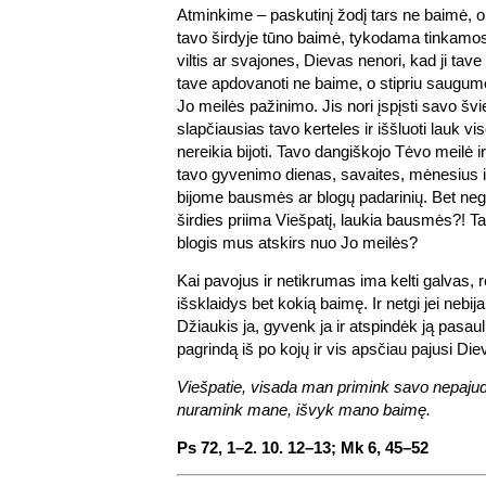
Atminkime – paskutinį žodį tars ne baimė, o
tavo širdyje tūno baimė, tykodama tinkamo
viltis ar svajones, Dievas nenori, kad ji tav
tave apdovanoti ne baime, o stipriu saugum
Jo meilės pažinimo. Jis nori įspįsti savo švi
slapčiausias tavo kerteles ir iššluoti lauk v
nereikia bijoti. Tavo dangiškojo Tėvo meilė i
tavo gyvenimo dienas, savaites, mėnesius i
bijome bausmės ar blogų padarinių. Bet negi 
širdies priima Viešpatį, laukia bausmės?! 
blogis mus atskirs nuo Jo meilės?
Kai pavojus ir netikrumas ima kelti galvas, r
išsklaidys bet kokią baimę. Ir netgi jei nebij
Džiaukis ja, gyvenk ja ir atspindėk ją pasaul
pagrindą iš po kojų ir vis apsčiau pajusi Di
Viešpatie, visada man primink savo nepajud
nuramink mane, išvyk mano baimę.
Ps 72, 1–2. 10. 12–13; Mk 6, 45–52