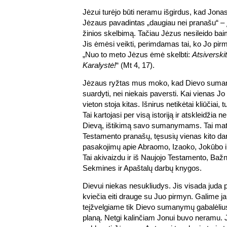
Jėzui turėjo būti neramu išgirdus, kad Jona
Jėzaus pavadintas „daugiau nei pranašu“ – į
žinios skelbimą. Tačiau Jėzus nesileido ba
Jis ėmėsi veikti, perimdamas tai, ko Jo pirm
„Nuo to meto Jėzus ėmė skelbti:
Atsiverski
Karalystė!
“ (Mt 4, 17).
Jėzaus ryžtas mus moko, kad Dievo suman
suardyti, nei niekais paversti. Kai vienas J
vieton stoja kitas. Išnirus netikėtai kliūčiai, t
Tai kartojasi per visą istoriją ir atskleidžia n
Dievą, ištikimą savo sumanymams. Tai ma
Testamento pranašų, tęsusių vienas kito darb
pasakojimų apie Abraomo, Izaoko, Jokūbo 
Tai akivaizdu ir iš Naujojo Testamento, Ba
Sekmines ir Apaštalų darbų knygos.
Dievui niekas nesukliudys. Jis visada juda p
kviečia eiti drauge su Juo pirmyn. Galime ja
teįžvelgiame tik Dievo sumanymų gabalėlius
planą. Netgi kalinčiam Jonui buvo neramu. 