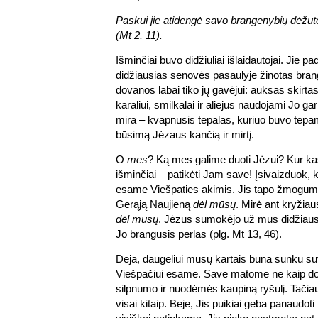
Paskui jie atidengė savo brangenybių dėžut
(Mt 2, 11).
Išminčiai buvo didžiuliai išlaidautojai. Jie p
didžiausias senovės pasaulyje žinotas bran
dovanos labai tiko jų gavėjui: auksas skir
karaliui, smilkalai ir aliejus naudojami Jo g
mira – kvapnusis tepalas, kuriuo buvo tepami
būsimą Jėzaus kančią ir mirtį.
O
mes
? Ką mes galime duoti Jėzui? Kur kas
išminčiai – patikėti Jam save! Įsivaizduok, k
esame Viešpaties akimis. Jis tapo žmogum
Gerąją Naujieną
dėl mūsų
. Mirė ant kryžia
dėl mūsų
. Jėzus sumokėjo už mus didžiaus
Jo brangusis perlas (plg. Mt 13, 46).
Deja, daugeliui mūsų kartais būna sunku su
Viešpačiui esame. Save matome ne kaip dov
silpnumo ir nuodėmės kaupiną ryšulį. Tači
visai kitaip. Beje, Jis puikiai geba panaudoti 