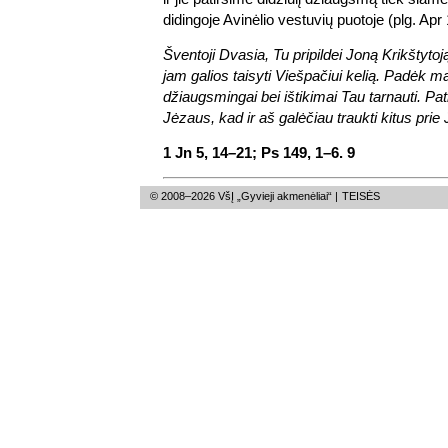
didingoje Avinėlio vestuvių puotoje (plg. Apr 
Šventoji Dvasia, Tu pripildei Joną Krikštytoj
jam galios taisyti Viešpačiui kelią. Padėk ma
džiaugsmingai bei ištikimai Tau tarnauti. Pa
Jėzaus, kad ir aš galėčiau traukti kitus prie 
1 Jn 5, 14–21; Ps 149, 1–6. 9
© 2008–2026 VšĮ „Gyvieji akmenėliai“ |
TEISĖS