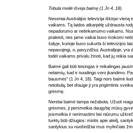
Tobula meilė išveja baimę (1 Jn 4, 18).
Neseniai Australijos televizija iškirpo vieną 
vaikams. Tą laidos atkarpėlę uždrausta rodyt
nepadorumo ar netinkamumo vaikams. Nusp
praleisti, nes jame vaikai buvo mokomi nebij
šalyje, kurioje buvo sukurta ši televizijos laid
nepavojingi, o, pavyzdžiui, Australijoje, yra
todėl vaikams privalu žinoti, kad jų reikia sa
Baimė gali būti teisingas ir reikalingas jaus
nelaimių, kad ir nuodingo voro įkandimo. Pa
bausmės“ (1 Jn 4, 18). Taigi nors baimė liud
netobulą, bet drauge ji yra prigimtinis sveik
grėsmę.
Neretai baimė tampa nežabota. Užuot reagav
grėsmes, ji persmelkia daugybę mūsų gyven
įsismelkia ir nerimastimi bei niūrumu užkreči
turėtų būti džiugios: mintis apie ateitį, sant
santykius su nuoširdžiai mus mylinčiais ž