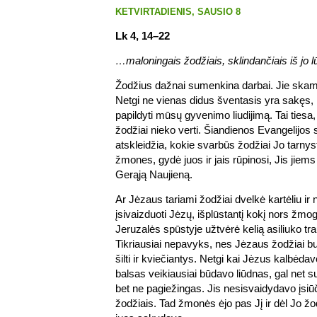
KETVIRTADIENIS, SAUSIO 8
Lk 4, 14–22
…maloningais žodžiais, sklindančiais iš jo l
Žodžius dažnai sumenkina darbai. Jie skamb
Netgi ne vienas didus šventasis yra sakęs, 
papildyti mūsų gyvenimo liudijimą. Tai tiesa, 
žodžiai nieko verti. Šiandienos Evangelijos 
atskleidžia, kokie svarbūs žodžiai Jo tarnys
žmones, gydė juos ir jais rūpinosi, Jis jiems 
Gerąją Naujieną.
Ar Jėzaus tariami žodžiai dvelkė kartėliu ir 
įsivaizduoti Jėzų, išplūstantį kokį nors žmo
Jeruzalės spūstyje užtvėrė kelią asiliuko t
Tikriausiai nepavyks, nes Jėzaus žodžiai b
šilti ir kviečiantys. Netgi kai Jėzus kalbėd
balsas veikiausiai būdavo liūdnas, gal net 
bet ne pagiežingas. Jis nesisvaidydavo įsiū
žodžiais. Tad žmonės ėjo pas Jį ir dėl Jo žodž