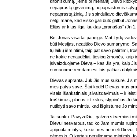
kitoniškumą, jiems primenantį Dievo kitok
nepaprastą gyvenimą, nepaprastomis sąlyg
nepaprastą žinią. Jis spinduliavo dieviškumu
netgi manė, kad visko gali būti: galbūt Jona
Elijas ar kitas ilgai lauktas „pranašas“ (Jn 1,
Bet Jonas visa tai paneigė. Mat žydų vadov
būti Mesijas, neatitiko Dievo sumanymo. S
tų laikų išmintimi, taip pat savo patirtimi, tro
ne kokie nenaudėliai, tiesiog žmonės, kaip i
įsivaizduojame Dievą – kas Jis yra, kaip Jis 
numanome remdamiesi tais pačiais dalykai
Dievas supranta. Juk Jis mus sukūrė. Jis m
mes patys save. Štai kodėl Dievas mus prašo
visais išankstiniais įsivaizdavimais – ir leist
troškimus, planus ir tikslus, slypinčius Jo š
nutildyti savo mintis, kad išgirstume Jo mint
Tai sunku. Pavyzdžiui, galvon skverbiasi m
Dievui nesvarbūs, tad ko Jam mumis rūpint
apipuola mintys, kokie mes nemieli Dievui, 
dėmesio. O kartais persiimame mintimis, j