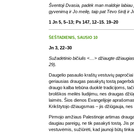
Šventoji Dvasia, padėk man maldoje labiau 
gyvenimą ir Jo meilę, taip pat Tėvo širdį ir J
1 Jn 5, 5–13; Ps 147, 12–15. 19–20
ŠEŠTADIENIS, SAUSIO 10
Jn 3, 22–30
Sužadėtinio bičiulis <…> džiaugte džiaugiasi
29).
Daugelio pasaulio kraštų vestuvių papročiai 
geriausias draugas pasakytų tostą pagerbda
draugo kalba tebūna duoklė tradicijoms, tač
broliškos meilės liudijimu, nes draugas džiūg
laimės. Šios dienos Evangelijoje aprašom
Krikštytojo džiaugsmas – jis džiūgauja, nes 
Pirmojo amžiaus Palestinoje artimas drauga
daugiau pareigų, ne tik pasakyti tostą. Jis pr
vestuvėmis, sužiūrėti, kad jaunoji būtų tink