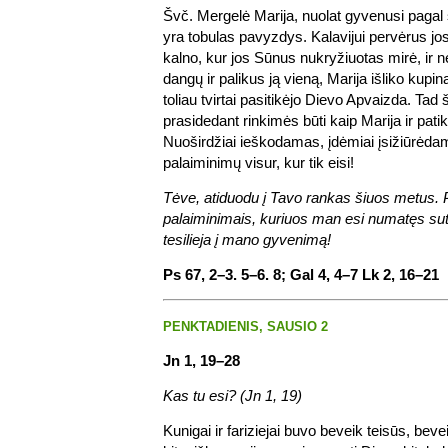
Švč. Mergelė Marija, nuolat gyvenusi pagal 
yra tobulas pavyzdys. Kalavijui pervėrus jos
kalno, kur jos Sūnus nukryžiuotas mirė, ir n
dangų ir palikus ją vieną, Marija išliko kupin
toliau tvirtai pasitikėjo Dievo Apvaizda. T
prasidedant rinkimės būti kaip Marija ir pat
Nuoširdžiai ieškodamas, įdėmiai įsižiūrėda
palaiminimų visur, kur tik eisi!
Tėve, atiduodu į Tavo rankas šiuos metus. P
palaiminimais, kuriuos man esi numatęs sut
tesilieja į mano gyvenimą!
Ps 67, 2–3. 5–6. 8; Gal 4, 4–7 Lk 2, 16–21
PENKTADIENIS, SAUSIO 2
Jn 1, 19–28
Kas tu esi? (Jn 1, 19)
Kunigai ir fariziejai buvo beveik teisūs, bev