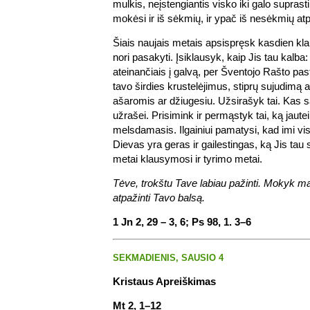
mulkis, neįstengiantis visko iki galo suprast
mokėsi ir iš sėkmių, ir ypač iš nesėkmių atp
Šiais naujais metais apsispręsk kasdien kla
nori pasakyti. Įsiklausyk, kaip Jis tau kalba:
ateinančiais į galvą, per Šventojo Rašto past
tavo širdies krustelėjimus, stiprų sujudimą a
ašaromis ar džiugesiu. Užsirašyk tai. Kas s
užrašei. Prisimink ir permąstyk tai, ką jautei 
melsdamasis. Ilgainiui pamatysi, kad imi vis
Dievas yra geras ir gailestingas, ką Jis ta
metai klausymosi ir tyrimo metai.
Tėve, trokštu Tave labiau pažinti. Mokyk m
atpažinti Tavo balsą.
1 Jn 2, 29 – 3, 6; Ps 98, 1. 3–6
SEKMADIENIS, SAUSIO 4
Kristaus Apreiškimas
Mt 2, 1–12