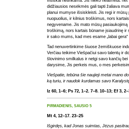
visiškai netinkama. Jis nieko neatmeta: ne
didžiausios nesėkmės gali tapti žaliava mum
planui mumyse išsiskleisti. Jis regi ir mūsų 
nuopuolius, ir kilnius troškimus, nors kartais
negyvename. Jis mato mūsų pasiaukojimą a
troškimą, nors kartais būname įsiaudrinę ir
ir sako mums, kad mes esame „labai gera“ (
Tad nenuvertinkime šiuose žemiškuose induo
Verčiau teikime Viešpačiui savo talentų ir 
šlovinimo smilkalus ir netgi savo kančių bei s
darysime, Jis perkeis mus, o mes perkeisi
Viešpatie, tebūna šie naujieji metai mano d
ką turiu, ir naudok kurdamas savo Karalyst
Iz 60, 1–6; Ps 72, 1–2. 7–8. 10–13; Ef 3, 2–
PIRMADIENIS, SAUSIO 5
Mt 4, 12–17. 23–25
Išgirdęs, kad Jonas suimtas, Jėzus pasitrauk