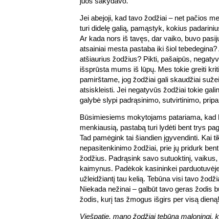
juos sakydavo.
Jei abejoji, kad tavo žodžiai – net pačios 
turi didelę galią, pamąstyk, kokius padarinius
Ar kada nors iš tavęs, dar vaiko, buvo pasi
atsainiai mesta pastaba iki šiol tebedegina? 
atšiaurius žodžius? Pikti, pašaipūs, negatyv
išsprūsta mums iš lūpų. Mes tokie greiti kritik
pamirštame, jog žodžiai gali skaudžiai sužei
atsiskleisti. Jei negatyvūs žodžiai tokie galin
galybė slypi padrąsinimo, sutvirtinimo, pri
Būsimiesiems mokytojams patariama, kad ki
menkiausią, pastabą turi lydėti bent trys pa
Tad pamėgink tai šiandien įgyvendinti. Kai tik
nepasitenkinimo žodžiai, prie jų pridurk bent 
žodžius. Padrąsink savo sutuoktinį, vaikus,
kaimynus. Padėkok kasininkei parduotuvėje.
užleidžiantį tau kelią. Tebūna visi tavo žodž
Niekada nežinai – galbūt tavo geras žodis b
žodis, kurį tas žmogus išgirs per visą dieną
Viešpatie, mano žodžiai tebūna maloningi, ka