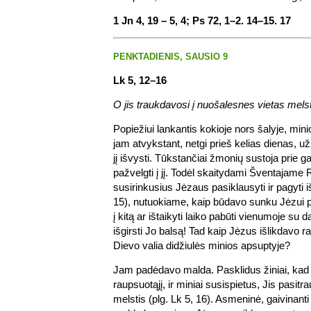
1 Jn 4, 19 – 5, 4; Ps 72, 1–2. 14–15. 17
PENKTADIENIS, SAUSIO 9
Lk 5, 12–16
O jis traukdavosi į nuošalesnes vietas melst
Popiežiui lankantis kokioje nors šalyje, min
jam atvykstant, netgi prieš kelias dienas, už
jį išvysti. Tūkstančiai žmonių sustoja prie 
pažvelgti į jį. Todėl skaitydami Šventajame 
susirinkusius Jėzaus pasiklausyti ir pagyti iš
15), nutuokiame, kaip būdavo sunku Jėzui pa
į kitą ar ištaikyti laiko pabūti vienumoje su 
išgirsti Jo balsą! Tad kaip Jėzus išlikdavo ra
Dievo valia didžiulės minios apsuptyje?
Jam padėdavo malda. Pasklidus žiniai, kad
raupsuotąjį, ir miniai susispietus, Jis pasitr
melstis (plg. Lk 5, 16). Asmeninė, gaivinanti i