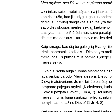
Mes mylime, nes Dievas mus pirmas pamilo 
Ūkininkas sėjos metui atėjus eina į laukus. J
kantriai pluša, kad ji sudygtų, gautų vandens
derliaus. Ir mūsų dangiškasis Tėvas yra tars
savo dieviškosios meilės sėklą į kiekvieno i
Laistydamas ir prižiūrėdamas savo pasėtąją
dėl būsimo derliaus – tarpusavio meilės derl
Kaip smagu, kad šią be galo gilią Evangelijos
trimis paprastais žodžiais – Dievas yra mei
meile, nes Jis pirmas mus pamilo ir įdiegė 
meilės sėklą.
O kaip ši sėkla auga? Jonas šiandienos pirm
labai aiškiai parodo. Meilė ateina iš Dievo.
Dievą ir atsiveriame Jo meilei, Jo pasėtoji 
tampame pajėgūs mylėti. „Kiekvienas, kuris 
Dievo ir pažįsta Dievą“ (1 Jn 4, 7). Jei nus
meilės, mums būna sunkiau mylėti aplinkin
nemyli, tas nepažino Dievo“ (1 Jn 4, 8).
Kiekvienas žmogus, kuris buvo bent kartą 