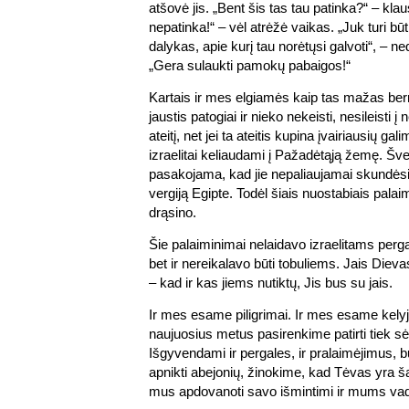
atšovė jis. „Bent šis tas tau patinka?“ – klau
nepatinka!“ – vėl atrėžė vaikas. „Juk turi bū
dalykas, apie kurį tau norėtųsi galvoti“, – 
„Gera sulaukti pamokų pabaigos!“
Kartais ir mes elgiamės kaip tas mažas be
jaustis patogiai ir nieko nekeisti, nesileisti 
ateitį, net jei ta ateitis kupina įvairiausių gal
izraelitai keliaudami į Pažadėtąją žemę. Š
pasakojama, kad jie nepaliaujamai skundėsi ir
vergiją Egipte. Todėl šiais nuostabiais pala
drąsino.
Šie palaiminimai nelaidavo izraelitams perga
bet ir nereikalavo būti tobuliems. Jais Dievas
– kad ir kas jiems nutiktų, Jis bus su jais.
Ir mes esame piligrimai. Ir mes esame kely
naujuosius metus pasirenkime patirti tiek s
Išgyvendami ir pergales, ir pralaimėjimus, b
apnikti abejonių, žinokime, kad Tėvas yra š
mus apdovanoti savo išmintimi ir mums vad