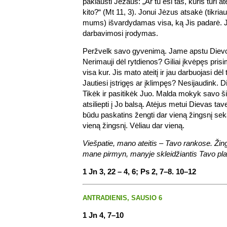
paklausti Jėzaus: „Ar tu esi tas, kuris turi at
kito?“ (Mt 11, 3). Jonui Jėzus atsakė (tikriau
mums) išvardydamas visa, ką Jis padarė. Jo
darbavimosi įrodymas.
Peržvelk savo gyvenimą. Jame apstu Dievo
Nerimauji dėl rytdienos? Giliai įkvėpęs pris
visa kur. Jis mato ateitį ir jau darbuojasi dėl 
Jautiesi įstrigęs ar įklimpęs? Nesijaudink. Di
Tikėk ir pasitikėk Juo. Malda mokyk savo širdį
atsiliepti į Jo balsą. Atėjus metui Dievas 
būdu paskatins žengti dar vieną žingsnį sek
vieną žingsnį. Vėliau dar vieną.
Viešpatie, mano ateitis – Tavo rankose. Žin
mane pirmyn, manyje skleidžiantis Tavo pla
1 Jn 3, 22 – 4, 6; Ps 2, 7–8. 10–12
ANTRADIENIS, SAUSIO 6
1 Jn 4, 7–10