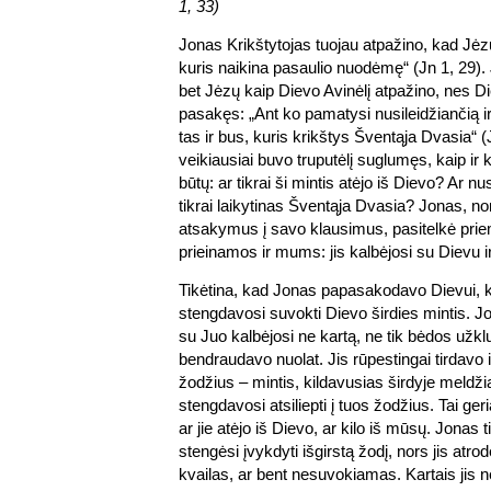
1, 33)
Jonas Krikštytojas tuojau atpažino, kad Jėz
kuris naikina pasaulio nuodėmę“ (Jn 1, 29).
bet Jėzų kaip Dievo Avinėlį atpažino, nes 
pasakęs: „Ant ko pamatysi nusileidžiančią i
tas ir bus, kuris krikštys Šventąja Dvasia“ (
veikiausiai buvo truputėlį suglumęs, kaip ir
būtų: ar tikrai ši mintis atėjo iš Dievo? Ar nu
tikrai laikytinas Šventąja Dvasia? Jonas, n
atsakymus į savo klausimus, pasitelkė pri
prieinamos ir mums: jis kalbėjosi su Dievu i
Tikėtina, kad Jonas papasakodavo Dievui, kas
stengdavosi suvokti Dievo širdies mintis. J
su Juo kalbėjosi ne kartą, ne tik bėdos užkl
bendraudavo nuolat. Jis rūpestingai tirdavo 
žodžius – mintis, kildavusias širdyje meldžian
stengdavosi atsiliepti į tuos žodžius. Tai ger
ar jie atėjo iš Dievo, ar kilo iš mūsų. Jonas t
stengėsi įvykdyti išgirstą žodį, nors jis atrod
kvailas, ar bent nesuvokiamas. Kartais jis ne