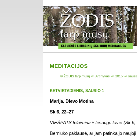
MEDITACIJOS
© ŽODIS tarp mūsų
›››
Archyvas
›››
2015
›››
sausi
KETVIRTADIENIS, SAUSIO 1
Marija, Dievo Motina
Sk 6, 22–27
VIEŠPATS telaimina ir tesaugo tave! (Sk 6,
Berniuko paklausė, ar jam patinka jo naujoji