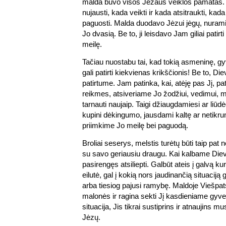
malda buvo visos Jėzaus veiklos pamatas.
nujausti, kada veikti ir kada atsitraukti, kad
paguosti. Malda duodavo Jėzui jėgų, nurami
Jo dvasią. Be to, ji leisdavo Jam giliai patir
meilę.
Tačiau nuostabu tai, kad tokią asmeninę, g
gali patirti kiekvienas krikščionis! Be to, Die
patirtume. Jam patinka, kai, atėję pas Jį, p
reikmes, atsiveriame Jo žodžiui, vedimui, 
tarnauti naujaip. Taigi džiaugdamiesi ar liū
kupini dėkingumo, jausdami kaltę ar netikr
priimkime Jo meilę bei paguodą.
Broliai seserys, melstis turėtų būti taip pat 
su savo geriausiu draugu. Kai kalbame Diev
pasirengęs atsiliepti. Galbūt ateis į galvą k
eilutė, gal į kokią nors jaudinančią situaciją
arba tiesiog pajusi ramybę. Maldoje Viešpat
malonės ir ragina sekti Jį kasdieniame gyve
situacija, Jis tikrai sustiprins ir atnaujins mu
Jėzų.