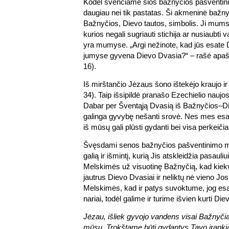
Kodėl švenčiame šios bažnyčios pašventin
daugiau nei tik pastatas. Ši akmeninė bažnyč
Bažnyčios, Dievo tautos, simbolis. Ji mum
kurios negali sugriauti stichija ar nusiaubti 
yra mumyse. „Argi nežinote, kad jūs esate 
jumyse gyvena Dievo Dvasia?“ – rašė apašt
16).
Iš mirštančio Jėzaus šono ištekėjo kraujo ir
34). Taip išsipildė pranašo Ezechielio naujos
Dabar per Šventąją Dvasią iš Bažnyčios–Di
galinga gyvybę nešanti srovė. Nes mes es
iš mūsų gali plūsti gydanti bei visa perkeičia
Švęsdami senos bažnyčios pašventinimo m
galią ir išmintį, kurią Jis atskleidžia pasaul
Melskimės už visuotinę Bažnyčią, kad kiek
jautrus Dievo Dvasiai ir neliktų nė vieno J
Melskimės, kad ir patys suvoktume, jog e
nariai, todėl galime ir turime išvien kurti Di
Jėzau, išliek gyvojo vandens visai Bažnyčia
mūsų. Trokštame būti gydantys Tavo įranki