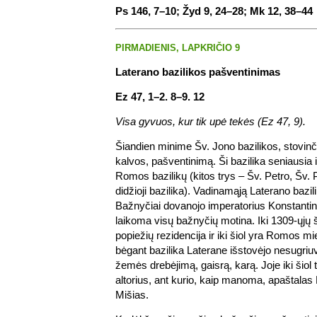
Ps 146, 7–10; Žyd 9, 24–28; Mk 12, 38–44
PIRMADIENIS, LAPKRIČIO 9
Laterano bazilikos pašventinimas
Ez 47, 1–2. 8–9. 12
Visa gyvuos, kur tik upė tekės (Ez 47, 9).
Šiandien minime Šv. Jono bazilikos, stovinč
kalvos, pašventinimą. Ši bazilika seniausia i
Romos bazilikų (kitos trys – Šv. Petro, Šv. 
didžioji bazilika). Vadinamąją Laterano bazi
Bažnyčiai dovanojo imperatorius Konstantina
laikoma visų bažnyčių motina. Iki 1309-ųjų 
popiežių rezidencija ir iki šiol yra Romos 
bėgant bazilika Laterane išstovėjo nesugriu
žemės drebėjimą, gaisrą, karą. Joje iki šiol
altorius, ant kurio, kaip manoma, apaštalas
Mišias.