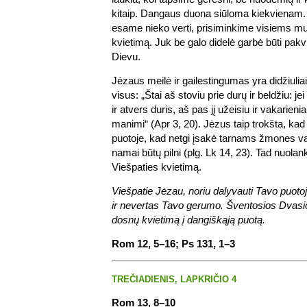
kitaip. Dangaus duona siūloma kiekvienam. 
esame nieko verti, prisiminkime visiems m
kvietimą. Juk be galo didelė garbė būti pak
Dievu.
Jėzaus meilė ir gailestingumas yra didžiuliai
visus: „Štai aš stoviu prie durų ir beldžiu: j
ir atvers duris, aš pas jį užeisiu ir vakarienia
manimi“ (Apr 3, 20). Jėzus taip trokšta, k
puotoje, kad netgi įsakė tarnams žmones var
namai būtų pilni (plg. Lk 14, 23). Tad nuolan
Viešpaties kvietimą.
Viešpatie Jėzau, noriu dalyvauti Tavo puotoj
ir nevertas Tavo gerumo. Šventosios Dvasio
dosnų kvietimą į dangiškąją puotą.
Rom 12, 5–16; Ps 131, 1–3
TREČIADIENIS, LAPKRIČIO 4
Rom 13, 8–10