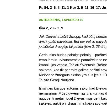
Ps 84, 3–6. 8. 11; 1 Kor 3, 9–11. 16–17; Jn
ANTRADIENIS, LAPKRIČIO 10
Išm 2, 23 – 3, 9
Juk Dievas sukūrė žmogų, kad būtų nemaru
amžinybės paveikslu. Bet per velnio pavydą mi
jo bičiuliai draugėje tai patiria (Išm 2, 23–24)
Geriausias būdas pabaigti pokalbį – prašnekti
tema ir mūsų visuomenėje pamažėl tapo nel
žmonių jos vengia. Tačiau Šventasis Raštas
sakoma, kad tik per mirtį galime pažinti sa
Kiekvieno žmogaus tikslas yra susijęs su Di
Tai yra Geroji Naujiena.
Išminties knygos autorius sako, kad Dieva
nemarumui. Mūsų gyvenimas yra kur kas da
nugyventi metai, todėl Dievas mus geni kai
šakeles, auklėja ir drausmina kaip savo va