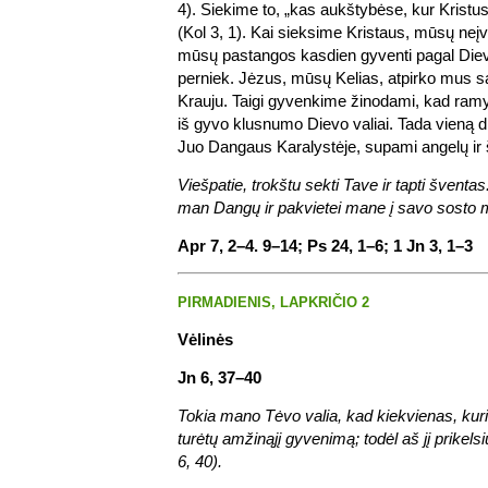
4). Siekime to, „kas aukštybėse, kur Kristu
(Kol 3, 1). Kai sieksime Kristaus, mūsų neįve
mūsų pastangos kasdien gyventi pagal Diev
perniek. Jėzus, mūsų Kelias, atpirko mus s
Krauju. Taigi gyvenkime žinodami, kad ram
iš gyvo klusnumo Dievo valiai. Tada vieną 
Juo Dangaus Karalystėje, supami angelų ir 
Viešpatie, trokštu sekti Tave ir tapti šventas
man Dangų ir pakvietei mane į savo sosto 
Apr 7, 2–4. 9–14; Ps 24, 1–6; 1 Jn 3, 1–3
PIRMADIENIS, LAPKRIČIO 2
Vėlinės
Jn 6, 37–40
Tokia mano Tėvo valia, kad kiekvienas, kuris r
turėtų amžinąjį gyvenimą; todėl aš jį prikels
6, 40).