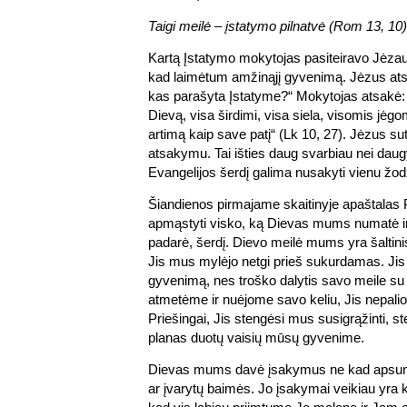
Taigi meilė – įstatymo pilnatvė (Rom 13, 10)
Kartą Įstatymo mokytojas pasiteiravo Jėzaus
kad laimėtum amžinąjį gyvenimą. Jėzus at
kas parašyta Įstatyme?“ Mokytojas atsakė:
Dievą, visa širdimi, visa siela, visomis jėgo
artimą kaip save patį“ (Lk 10, 27). Jėzus s
atsakymu. Tai išties daug svarbiau nei dau
Evangelijos šerdį galima nusakyti vienu žod
Šiandienos pirmajame skaitinyje apaštalas 
apmąstyti visko, ką Dievas mums numatė ir
padarė, šerdį. Dievo meilė mums yra šaltinis,
Jis mus mylėjo netgi prieš sukurdamas. Ji
gyvenimą, nes troško dalytis savo meile su
atmetėme ir nuėjome savo keliu, Jis nepal
Priešingai, Jis stengėsi mus susigrąžinti, s
planas duotų vaisių mūsų gyvenime.
Dievas mums davė įsakymus ne kad apsu
ar įvarytų baimės. Jo įsakymai veikiau yra k