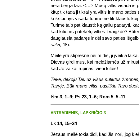
nėra bergždžia. <…> Mūsų viltis visada iš pa
kitų; tik tada ji tikrai yra viltis ir mano paties
krikščionys visada turime ne tik klausti: kai
Turime taip pat klausti: ką galiu padaryti, kad 
kad kitiems patekėtų vilties žvaigždė? Būte
daugiausia padaręs ir dėl savo paties išgelb
salvi
, 48).
Meilė yra stipresnė nei mirtis, ji įveikia lai
Dievas girdi mus, kai meldžiamės už mirusi
kad Jo vaikai rūpinasi vieni kitais!
Tėve, dėkoju Tau už visus sutiktus žmones,
Tavyje. Būk mano viltis, pasitikiu Tavo duot
Išm 3, 1–9; Ps 23, 1–6; Rom 5, 5–11
ANTRADIENIS, LAPKRIČIO 3
Lk 14, 15–24
Jėzaus meilė tokia didi, kad Jis nori, jog k