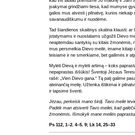
kad vis labiau priimtume Jo malonę ir Jam 
įsakymai grindžiami tiesa, kad mumyse gyve
galios mus atvesti į pilnatvę, kurios niekai
savanaudiškumu ir nuodėme.
Tad šiandienos skaitinys skatina klausti: ar 
įstatymams ir nuostatams užgožti Dievo me
neaptemdau santykių su kitais žmonėmis, n
mus persmelkia Dievo meilė, imame kitaip 
teisiame ir ne smerkiame, bet gailimės ir at
Mylėti Dievą ir mylėti artimą – koks papras
nepaprastas iššūkis! Šventoji Jėzaus Tere
rašė: „Vien Dievo gana.“ Tą patį galime pasa
ateinančią meilę. Užtenka ištikimai ir pilnatv
ir tapsime šventi.
Jėzau, perkeisk mano širdį. Tavo meilė tevi
Padėk man atsiverti Tavo meilei, kad galėčiau
žmonėmis. Išmokyk mane meilės paprast
Ps 112, 1–2. 4–5. 9; Lk 14, 25–33