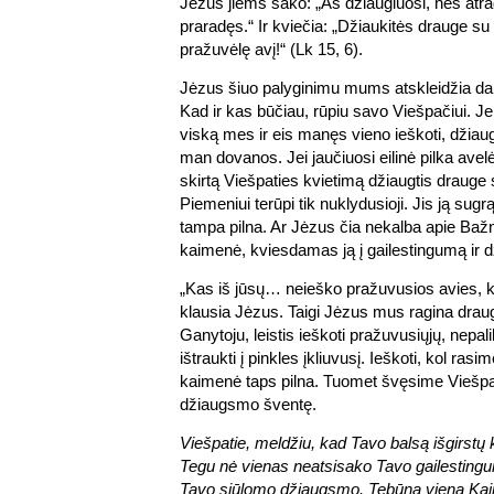
Jėzus jiems sako: „Aš džiaugiuosi, nes atr
praradęs.“ Ir kviečia: „Džiaukitės drauge 
pražuvėlę avį!“ (Lk 15, 6).
Jėzus šiuo palyginimu mums atskleidžia da
Kad ir kas būčiau, rūpiu savo Viešpačiui. Jei
viską mes ir eis manęs vieno ieškoti, džiau
man dovanos. Jei jaučiuosi eilinė pilka avelė,
skirtą Viešpaties kvietimą džiaugtis drauge
Piemeniui terūpi tik nuklydusioji. Jis ją sugr
tampa pilna. Ar Jėzus čia nekalba apie Bažn
kaimenė, kviesdamas ją į gailestingumą ir
„Kas iš jūsų… neieško pražuvusios avies, k
klausia Jėzus. Taigi Jėzus mus ragina draug
Ganytoju, leistis ieškoti pražuvusiųjų, nepal
ištraukti į pinkles įkliuvusį. Ieškoti, kol ras
kaimenė taps pilna. Tuomet švęsime Viešpat
džiaugsmo šventę.
Viešpatie, meldžiu, kad Tavo balsą išgirst
Tegu nė vienas neatsisako Tavo gailestingum
Tavo siūlomo džiaugsmo. Tebūna viena Kai