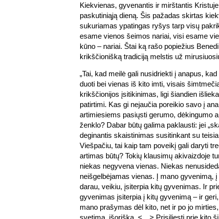
Kiekvienas, gyvenantis ir mirštantis Kristuje
paskutiniąją dieną. Šis pažadas skirtas kiek
sukuriamas ypatingas ryšys tarp visų pakrikš
esame vienos šeimos nariai, visi esame vie
kūno – nariai. Štai ką rašo popiežius Bened
krikščionišką tradiciją melstis už mirusiuosi
„Tai, kad meilė gali nusidriekti į anapus, ka
duoti bei vienas iš kito imti, visais šimtmeč
krikščionijos įsitikinimas, ligi šiandien išli
patirtimi. Kas gi nejaučia poreikio savo į a
artimiesiems pasiųsti gerumo, dėkingumo ar 
ženklo? Dabar būtų galima paklausti: jei „ska
deginantis skaistinimas susitinkant su teisia
Viešpačiu, tai kaip tam poveikį gali daryti tr
artimas būtų? Tokių klausimų akivaizdoje t
niekas negyvena vienas. Niekas nenusided
neišgelbėjamas vienas. Į mano gyvenimą, į t
darau, veikiu, įsiterpia kitų gyvenimas. Ir p
gyvenimas įsiterpia į kitų gyvenimą – ir geri, 
mano prašymas dėl kito, net ir po jo mirties
svetima, išoriška. <…> Prisiliesti prie kito š