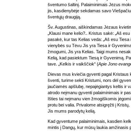
šventumo šaltinį. Palaiminimais Jėzus moko
jis, kasdienybėje sekdamas savo Viešpačiu,
šventųjų draugiją.
Šv. Augustinas, aiškindamas Jėzaus kvietim
„Klausi mane kelio?.. Kristus sakė: „Aš esu 
pasakė, kur tas Kelias veda: „Aš esu Tiesa
vienybės su Tėvu Jis yra Tiesa ir Gyvenima
žmogumi, Jis yra Kelias. Taigi mums nesako
Kelią, kad pasiektum Tiesą ir Gyvenimą. Pa
tave. „Kelkis ir vaikščiok“ (
Apie Jono evange
Dievas mus kviečia gyventi pagal Kristaus 
šventi, turime sekti Kristumi, nors dėl gy
jaučiamės apšlubę, nepajėgiantys keltis ir 
atrodo neįmanu gyventi palaiminimais ir pas
Išties tai neįmanu vien žmogiškomis jėgomis
protu bei valia. Privalome atsigręžti į Kristų,
Jis mums parodytų kelią.
Kad gyventume palaiminimais, kasdien kelki
mintis į Dangų, kur mūsų laukia amžinasis p