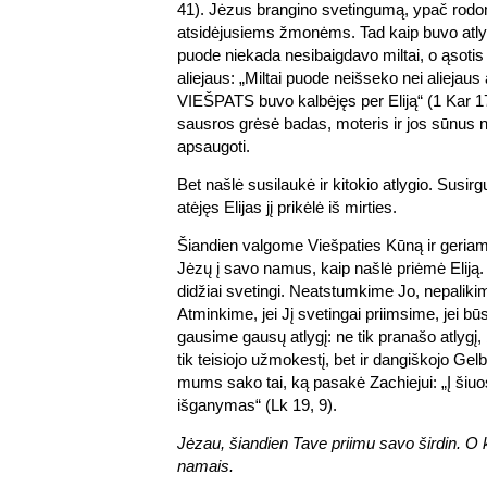
41). Jėzus brangino svetingumą, ypač rodom
atsidėjusiems žmonėms. Tad kaip buvo atlyg
puode niekada nesibaigdavo miltai, o ąsotis
aliejaus: „Miltai puode neišseko nei aliejaus
VIEŠPATS buvo kalbėjęs per Eliją“ (1 Kar 17
sausros grėsė badas, moteris ir jos sūnus n
apsaugoti.
Bet našlė susilaukė ir kitokio atlygio. Susirg
atėjęs Elijas jį prikėlė iš mirties.
Šiandien valgome Viešpaties Kūną ir geria
Jėzų į savo namus, kaip našlė priėmė Eliją
didžiai svetingi. Neatstumkime Jo, nepalikim
Atminkime, jei Jį svetingai priimsime, jei 
gausime gausų atlygį: ne tik pranašo atlygį, 
tik teisiojo užmokestį, bet ir dangiškojo Gelb
mums sako tai, ką pasakė Zachiejui: „Į šiu
išganymas“ (Lk 19, 9).
Jėzau, šiandien Tave priimu savo širdin. O k
namais.