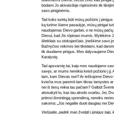
būdami Jo akivaizdoje rūpinsimės tik tikėjimu,
savo piniginėmis.
Tad koks turėtų būti mūsų požiūris į pinigus b
ką turime šiame pasaulyje, mūsų pinigai turi b
naudojamas Dievo garbei, o ne mūsų pačių
Dievui, kad Jis rūpinasi mumis. Mylėkime J
ištekliais su stokojančiais. Įneškime savo į
Bažnyčios reikmes bei tikėdami, kad darom
tik duodame pinigus. Mes dalyvaujame Dievo
Karalystę.
Tad apsvarstę tai, kaip mes naudojame savo
savęs, ar mums nereikia keisti požiūrio į jį.
tam, kam Dievas nori? Ar ieškojome Dievo 
kviečia mus paremti tam tikras tarnystes a
nei iš tiesų reikia tau pačiam? Galbūt Švent
atsisakyti to, kas tau atrodo svarbu. Jei, 
priimsi išmintingą sprendimą, nereiks nerim
sakoma: „Jūs negalite duoti daugiau nei Die
Viešpatie, padėk man žvelgti į pinigus taip, k