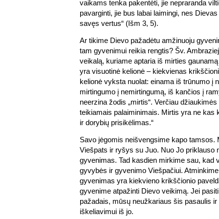
vaikams tenka pakentėti, jie nepraranda vilti
pavarginti, jie bus labai laimingi, nes Dievas
savęs vertus“ (Išm 3, 5).
Ar tikime Dievo pažadėtu amžinuoju gyven
tam gyvenimui reikia rengtis? Šv. Ambrazie
veikalą, kuriame aptaria iš mirties gaunamą 
yra visuotinė kelionė – kiekvienas krikščionis
kelionė vyksta nuolat: einama iš trūnumo 
mirtingumo į nemirtingumą, iš kančios į ra
neerzina žodis „mirtis“. Verčiau džiaukimės
teikiamais palaiminimais. Mirtis yra ne kas 
ir dorybių prisikėlimas.“
Savo jėgomis neišvengsime kapo tamsos. Mū
Viešpats ir ryšys su Juo. Nuo Jo priklauso 
gyvenimas. Tad kasdien mirkime sau, kad v
gyvybės ir gyvenimo Viešpačiui. Atminkime
gyvenimas yra kiekvieno krikščionio paveld
gyvenime atpažinti Dievo veikimą. Jei pasit
pažadais, mūsų neužkariaus šis pasaulis ir
iškeliavimui iš jo.