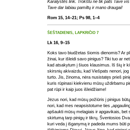
Karalystės link. Trokštu ne tik pats Tave vis 
Tave dar labiau pamiltų ir mano draugai!
Rom 15, 14–21; Ps 98, 1–4
ŠEŠTADIENIS, LAPKRIČIO 7
Lk 16, 9–15
Koks tavo biudžetas šiomis dienomis? Ar pla
žinai, kur išleidi savo pinigus? Tiki tuo ar net
kad atsakytum į šiuos klausimus. Iš šių ir k
skirsnių akivaizdu, kad Viešpats nenori, jo
turto. Jis, žinoma, nėra nusistatęs prieš pini
kuris rūpinasi kiekvienu mūsų uždirbamu pini
pat rūpi ir kaip juos išleidžiame!
Jėzus nori, kad mūsų požiūris į pinigus būtų 
nori, kad mes neapsistotume ties „apgaulin
apšaukti mūsų melagiais ir apgavikais, bet
skirtumą tarp pinigų ir tikrų, Šventosios Dva
kuri veda į išganymą ir padeda mums būti 
ištikimiems Dievui. Jėzus žino, kad pinigai g