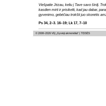
Viešpatie Jėzau, keliu į Tave savo širdį. Tr
kasdien mirti ir prisikelti, kad jau dabar, par
gyvenimo, gebėčiau trokšti juo skonėtis am
Ps 34, 2–3. 16–19; Lk 17, 7–10
© 2008–2026 VšĮ „Gyvieji akmenėliai“ |
TEISĖS