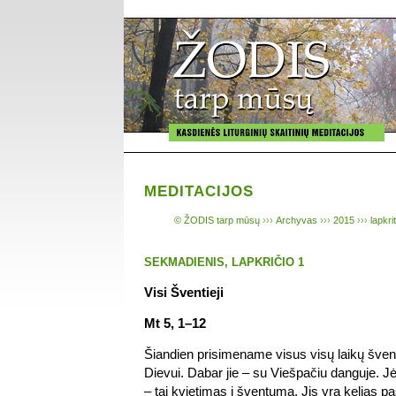
MEDITACIJOS
© ŽODIS tarp mūsų
›››
Archyvas
›››
2015
›››
lapkri
SEKMADIENIS, LAPKRIČIO 1
Visi Šventieji
Mt 5, 1–12
Šiandien prisimename visus visų laikų švent
Dievui. Dabar jie – su Viešpačiu danguje. J
– tai kvietimas į šventumą. Jis yra kelias p