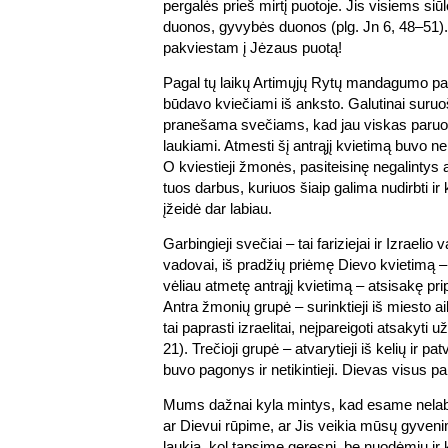
pergalės prieš mirtį puotoje. Jis visiems si
duonos, gyvybės duonos (plg. Jn 6, 48–51).
pakviestam į Jėzaus puotą!
Pagal tų laikų Artimųjų Rytų mandagumo pap
būdavo kviečiami iš anksto. Galutinai suru
pranešama svečiams, kad jau viskas paruošt
laukiami. Atmesti šį antrąjį kvietimą buvo 
O kviestieji žmonės, pasiteisinę negalintys at
tuos darbus, kuriuos šiaip galima nudirbti ir k
įžeidė dar labiau.
Garbingieji svečiai – tai fariziejai ir Izraelio
vadovai, iš pradžių priėmę Dievo kvietimą –
vėliau atmetę antrąjį kvietimą – atsisakę pri
Antra žmonių grupė – surinktieji iš miesto ai
tai paprasti izraelitai, neįpareigoti atsakyti u
21). Trečioji grupė – atvarytieji iš kelių ir pat
buvo pagonys ir netikintieji. Dievas visus pa
Mums dažnai kyla mintys, kad esame nelab
ar Dievui rūpime, ar Jis veikia mūsų gyven
laukia, kol tapsime geresni, be nuodėmių ir ka