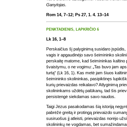
Ganytojas.
Rom 14, 7–12; Ps 27, 1. 4. 13–14
PENKTADIENIS, LAPKRIČIO 6
Lk 16, 1–8
Perskaičius šį palyginimą susidaro įspūdis,
vagis ir apgaudinėjo savo šeimininko skolini
perskaitę matome, kad šeimininkas kaltino p
švaistymu, o ne vogimu: „Tas buvo jam apsk
turtą“ (Lk 16, 1). Kas metė jam šiuos kalti
šeimininko skolininkas, pasipiktinęs lupiki
kurių prievaizdas reikalavo? Atlyginimą pr
skolininkams uždėtų palūkanų, tad šis priev
persistengė siekdamas savo naudos.
Taigi Jėzus pasakodamas šią istoriją negyrė
pabrėžė greitą ir protingą prievaizdo suma
susiruošus jį atleisti, prievaizdas norėjo užsi
skolininkų ne vogdamas, bet sumažindamas