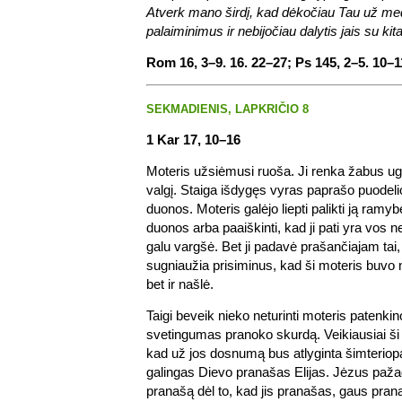
Atverk mano širdį, kad dėkočiau Tau už me
palaiminimus ir nebijočiau dalytis jais su kita
Rom 16, 3–9. 16. 22–27; Ps 145, 2–5. 10–1
SEKMADIENIS, LAPKRIČIO 8
1 Kar 17, 10–16
Moteris užsiėmusi ruoša. Ji renka žabus ugn
valgį. Staiga išdygęs vyras paprašo puodeli
duonos. Moteris galėjo liepti palikti ją ramy
duonos arba paaiškinti, kad ji pati yra vos n
galu vargšė. Bet ji padavė prašančiajam tai, 
sugniaužia prisiminus, kad ši moteris buvo n
bet ir našlė.
Taigi beveik nieko neturinti moteris patenki
svetingumas pranoko skurdą. Veikiausiai ši
kad už jos dosnumą bus atlyginta šimteriopa
galingas Dievo pranašas Elijas. Jėzus paža
pranašą dėl to, kad jis pranašas, gaus pra