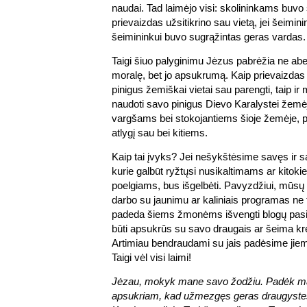
naudai. Tad laimėjo visi: skolininkams buv
prievaizdas užsitikrino sau vietą, jei šeiminin
šeimininkui buvo sugrąžintas geras vardas.
Taigi šiuo palyginimu Jėzus pabrėžia ne abe
moralę, bet jo apsukrumą. Kaip prievaizda
pinigus žemiškai vietai sau parengti, taip ir
naudoti savo pinigus Dievo Karalystei žemė
vargšams bei stokojantiems šioje žemėje, 
atlygį sau bei kitiems.
Kaip tai įvyks? Jei nešykštėsime savęs ir 
kurie galbūt ryžtųsi nusikaltimams ar kit
poelgiams, bus išgelbėti. Pavyzdžiui, mūs
darbo su jaunimu ar kaliniais programas ne ti
padeda šiems žmonėms išvengti blogų pasi
būti apsukrūs su savo draugais ar šeima kre
Artimiau bendraudami su jais padėsime jiems
Taigi vėl visi laimi!
Jėzau, mokyk mane savo žodžiu. Padėk man
apsukriam, kad užmezgęs geras draugystes