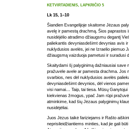
KETVIRTADIENIS, LAPKRIČIO 5
Lk 15, 1–10
Šiandien Evangelijoje skaitome Jėzaus paly
avelę ir pamestą drachmą. Šios paprastos is
nusidėjėlio atradimo džiaugsmu degantį Vie
paliekantis devyniasdešimt devynias avis ir 
nuklydusios avelės, jei ne Izraelio piemuo 
džiaugsmą vaizduoja pametusi ir suradusi
Skaitydami šį palyginimą dažniausiai save
pražuvėle avele ar pamesta drachma. Jos 
svarbios, nes dėl nuklydusios avelės palie
devyniasdešimt devynios, dėl vienos pam
visi namai… Taip, tai tiesa. Mūsų Ganytojui 
kiekvienas žmogus, ypač Jam rūpi pražuvė
atminkime, kad šių Jėzaus palyginimų klausės
nusidėjėliai.
Juos Jėzus taikė fariziejams ir Rašto aiškin
neprisileidžiantiems minties, kad jie gali būt