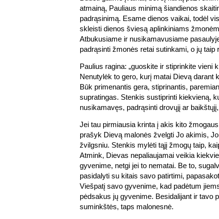
atmainą, Pauliaus minimą šiandienos skaitiny
padrąsinimą. Esame dienos vaikai, todėl vi
skleisti dienos šviesą aplinkiniams žmonėms
Atbukusiame ir nusikamavusiame pasaulyje
padrąsinti žmonės retai sutinkami, o jų taip r
Paulius ragina: „guoskite ir stiprinkite vieni k
Nenutylėk to gero, kurį matai Dievą darant
Būk primenantis gera, stiprinantis, paremianti
supratingas. Stenkis sustiprinti kiekvieną, 
nusikamavęs, padrąsinti drovųjį ar baikštųjį, 
Jei tau pirmiausia krinta į akis kito žmogaus
prašyk Dievą malonės žvelgti Jo akimis, Jo
žvilgsniu. Stenkis mylėti tąjį žmogų taip, kai
Atmink, Dievas nepaliaujamai veikia kiekv
gyvenime, netgi jei to nematai. Be to, sugal
pasidalyti su kitais savo patirtimi, papasakot
Viešpatį savo gyvenime, kad padėtum jiems
pėdsakus jų gyvenime. Besidalijant ir tavo pa
suminkštės, taps malonesnė.