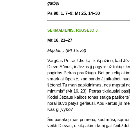
garbę!
Ps 98, 1. 7–9; Mt 25, 14–30
SEKMADIENIS, RUGSĖJO 3
Mt 16, 21–27
Mąstai… (Mt 16, 23)
Vargšas Petras! Jis ką tik išpažino, kad Jė
Dievo Sūnus, ir Jėzus jį pagyrė už tokią sk
pagirtas Petras pradžiugo. Bet po kelių aki
smarkiai išpeikė, kad bando Jį atkalbėti nuo 
šėtone! Tu man papiktinimas, nes mąstai n
mintimis“ (Mt 16, 23). Petras tikriausiai pas
Kodėl Jėzaus kalbos tonas staiga pasikeitė? 
norai buvo patys geriausi. Abu kartus jis mė
Kas gi įvyko?
Šis pasakojimas primena, kad mūsų sąmonę
veikti Dievas, o kitą akimirksnį gali šnibždėt