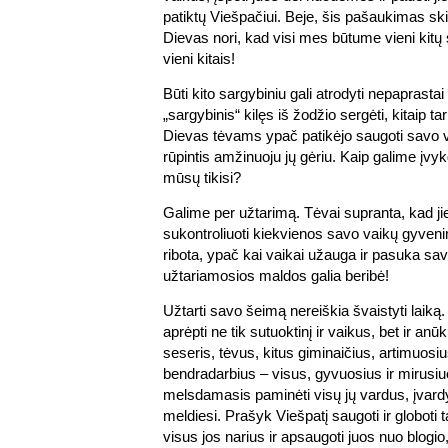
patiktų Viešpačiui. Beje, šis pašaukimas ski
Dievas nori, kad visi mes būtume vieni kitų
vieni kitais!
Būti kito sargybiniu gali atrodyti nepaprasta
„sargybinis“ kilęs iš žodžio sergėti, kitaip tar
Dievas tėvams ypač patikėjo saugoti savo va
rūpintis amžinuoju jų gėriu. Kaip galime įvykd
mūsų tikisi?
Galime per užtarimą. Tėvai supranta, kad ji
sukontroliuoti kiekvienos savo vaikų gyvenim
ribota, ypač kai vaikai užauga ir pasuka sav
užtariamosios maldos galia beribė!
Užtarti savo šeimą nereiškia švaistyti laiką
aprėpti ne tik sutuoktinį ir vaikus, bet ir anū
seseris, tėvus, kitus giminaičius, artimuosi
bendradarbius – visus, gyvuosius ir mirusi
melsdamasis paminėti visų jų vardus, įvardyk
meldiesi. Prašyk Viešpatį saugoti ir globoti 
visus jos narius ir apsaugoti juos nuo blogio,