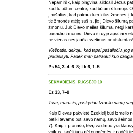
Nepamiršk, kaip pingvinai šildosi! Jėzus pats
kad tu būtum centre, kad būtum šilumoje. O
į pašalius, kad patrauktum kitus žmones į Jo
tie žmonės atėję sušils, jie į Dievo šilumą 
žmonių. Juk Dievo meilės šiluma, netgi karšti
pasaulio žmones. Dievo širdyje apsčiai vie
nė vienas nesijaučia svetimas ar atstumtas
Viešpatie, dėkoju, kad tapai pašaliečiu, jog 
priklausyti. Padėk man patraukti kuo daugia
Ps 54, 3–4. 6. 8; Lk 6, 1–5
SEKMADIENIS, RUGSĖJO 10
Ez 33, 7–9
Tave, marusis, paskyriau Izraelio namų sarg
Kaip Dievas pakvietė Ezekielį būti Izraelio n
patiki tėvams būti savo namų, savo šeimos, 
7). Kaip ir pranašo, tėvų vaidmuo yra klausyt
vaikus, įspėti juos dėl nuodėmės ir padėti ji