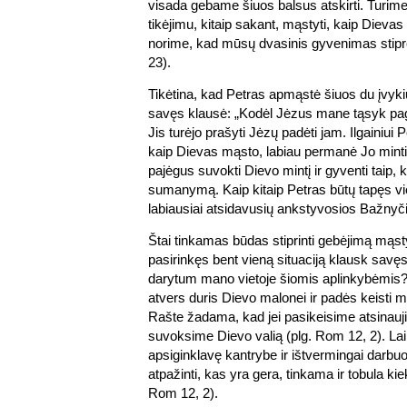
visada gebame šiuos balsus atskirti. Turime
tikėjimu, kitaip sakant, mąstyti, kaip Dievas
norime, kad mūsų dvasinis gyvenimas stiprėt
23).
Tikėtina, kad Petras apmąstė šiuos du įvykiu
savęs klausė: „Kodėl Jėzus mane tąsyk pag
Jis turėjo prašyti Jėzų padėti jam. Ilgainiui
kaip Dievas mąsto, labiau permanė Jo mintis
pajėgus suvokti Dievo mintį ir gyventi taip,
sumanymą. Kaip kitaip Petras būtų tapęs vie
labiausiai atsidavusių ankstyvosios Bažnyč
Štai tinkamas būdas stiprinti gebėjimą mąsty
pasirinkęs bent vieną situaciją klausk savę
darytum mano vietoje šiomis aplinkybėmis?
atvers duris Dievo malonei ir padės keisti
Rašte žadama, kad jei pasikeisime atsinauj
suvoksime Dievo valią (plg. Rom 12, 2). Lai
apsiginklavę kantrybe ir ištvermingai darb
atpažinti, kas yra gera, tinkama ir tobula kiek
Rom 12, 2).