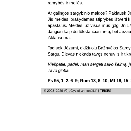
ramybės ir meilės.
Ar galingos sargybinio maldos? Paklausk Jė
Jis meldėsi prašydamas stiprybės ištverti k
apaštalus. Meldėsi už visus mus (plg. Jn 1
daugiau kaip du tūkstančiai metų, bet Jėzaus
išklausoma.
Tad sek Jėzumi, didžiuoju Bažnyčios Sargybi
Sargu. Dievas niekada tavęs nenuvils ir tikr
Viešpatie, padėk man sergėti savo šeimą, ja 
Tavo globa.
Ps 95, 1–2. 6–9; Rom 13, 8–10; Mt 18, 15
© 2008–2026 VšĮ „Gyvieji akmenėliai“ |
TEISĖS