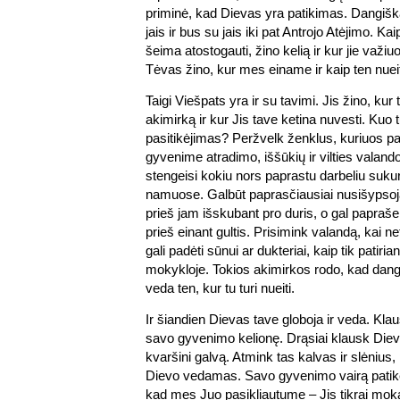
priminė, kad Dievas yra patikimas. Dangišk
jais ir bus su jais iki pat Antrojo Atėjimo. Ka
šeima atostogauti, žino kelią ir kur jie važiu
Tėvas žino, kur mes einame ir kaip ten nueit
Taigi Viešpats yra ir su tavimi. Jis žino, kur t
akimirką ir kur Jis tave ketina nuvesti. Kuo 
pasitikėjimas? Peržvelk ženklus, kuriuos p
gyvenime atradimo, iššūkių ir vilties valand
stengeisi kokiu nors paprastu darbeliu sukur
namuose. Galbūt paprasčiausiai nusišypsoja
prieš jam išskubant pro duris, o gal papraše
prieš einant gultis. Prisimink valandą, kai ne
gali padėti sūnui ar dukteriai, kaip tik pati
mokykloje. Tokios akimirkos rodo, kad dan
veda ten, kur tu turi nueiti.
Ir šiandien Dievas tave globoja ir veda. Klaus
savo gyvenimo kelionę. Drąsiai klausk Di
kvaršini galvą. Atmink tas kalvas ir slėnius,
Dievo vedamas. Savo gyvenimo vairą patikėk
kad mes Juo pasikliautume – Jis tikrai moka 