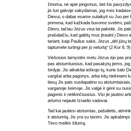
žinoma, ne apie pingvinus, bet šis pavyzdys 
jis turi galvoje sakydamas, jog mes kadais
Dievui, o dabar esame sutaikyti su Juo per
primena, kad kažkada buvome svetimi, pašal
Dievo, tačiau Jėzus visa tai pakeitė. Jis pa
prašalaičiu, kad galėtų mus įtraukti į Dievo 
tariant, kaip Paulius sakė, Jėzus „dėl jūsų t
taptumėte turtingi per jo neturtą“ (2 Kor 8, 9)
Viešosios tarnystės metu Jėzus ėjo pas praš
pas atstumtuosius, kad pasakytų jiems, jog ji
širdyje. Jis atkakliai ieškojo tų, kurie šalo 
vargšai arba pagonys, arba kitų niekinami kai
tiesų Jis pats susitapatino su atstumtaisia
varganoje šeimoje. Jis valgė ir gėrė su nusi
pagonis ir netikinčiuosius. Visi jie jautėsi art
artumo nejautė Izraelio vadovai.
Tad kai jautiesi atstumtas, pašalietis, atmink
ir atstumtą. Jis yra su tavimi. Jis apkabinę
Tėvo meilės šilumą.