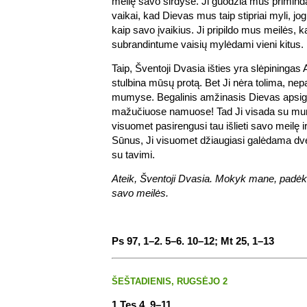
meilę savo širdyse. Ji guodžia mus primi
vaikai, kad Dievas mus taip stipriai myli, jo
kaip savo įvaikius. Ji pripildo mus meilės, k
subrandintume vaisių mylėdami vieni kitus.
Taip, Šventoji Dvasia išties yra slėpiningas
stulbina mūsų protą. Bet Ji nėra tolima, ne
mumyse. Begalinis amžinasis Dievas apsig
mažučiuose namuose! Tad Ji visada su mumi
visuomet pasirengusi tau išlieti savo meilę ir
Sūnus, Ji visuomet džiaugiasi galėdama dvel
su tavimi.
Ateik, Šventoji Dvasia. Mokyk mane, padėk
savo meilės.
Ps 97, 1–2. 5–6. 10–12; Mt 25, 1–13
ŠEŠTADIENIS, RUGSĖJO 2
1 Tes 4, 9–11