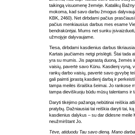
taikingą visuomenę žemėje. Katalikų Bažn
mokoma, kad savo darbu žmogus dalyvauja 
KBK, 2460). Net dirbdami pačius prasčiausi
pačius menkiausius darbus mes esame Vieš
bendrakūrėjai. Mums net sunku įsivaizduot
užmojyje dalyvaujame.
Tiesa, dirbdami kasdienius darbus tikriausia
Kartais jaučiamės netgi prislėgti. Štai tada
yra su mumis. Jis paprastą duoną, žemės 
vaisių, pavertė savo Kūnu. Kasdienį vyną,
rankų darbo vaisių, pavertė savo gyvybę teik
gali paimti įprastą kasdienį darbą ir perkeis
tampa meilės išraiška šeimai. Jo rankose 
tampa dieviškuoju būdu mūsų talentams ir ta
Daryti tikėjimo pažangą nebūtinai reiškia atl
pratybų. Dažniausiai tai reiškia daryti tai, k
kasdienius dalykus – su dar didesne meile K
neužmirštant Jo.
Tėve, atiduodu Tau savo dieną. Mano darbas