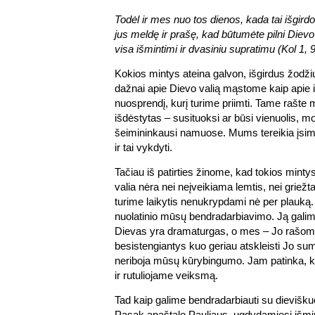
Todėl ir mes nuo tos dienos, kada tai išgir
jus meldę ir prašę, kad būtumėte pilni Diev
visa išmintimi ir dvasiniu supratimu (Kol 1, 9
Kokios mintys ateina galvon, išgirdus žodž
dažnai apie Dievo valią mąstome kaip apie 
nuosprendį, kurį turime priimti. Tame rašte
išdėstytas – susituoksi ar būsi vienuolis, m
šeimininkausi namuose. Mums tereikia įsimi
ir tai vykdyti.
Tačiau iš patirties žinome, kad tokios mint
valia nėra nei neįveikiama lemtis, nei griežt
turime laikytis nenukrypdami nė per plauką. 
nuolatinio mūsų bendradarbiavimo. Ją galime
Dievas yra dramaturgas, o mes – Jo rašomo
besistengiantys kuo geriau atskleisti Jo 
neriboja mūsų kūrybingumo. Jam patinka, 
ir rutuliojame veiksmą.
Tad kaip galime bendradarbiauti su dievišk
Pasak apaštalo Pauliaus, ugdydamiesi išmint