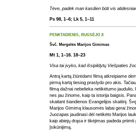
Tėve, padėk man kasdien būti vis atidesni
Ps 98, 1–6; Lk 5, 1–11
PENKTADIENIS, RUGSĖJO 8
Švč. Mergelės Marijos Gimimas
Mt 1, 1–16. 18–23
Visa tai įvyko, kad išsipildytų Viešpaties žod
Antrą kartą žiūrėdami filmą atkreipiame dėme
pirmą kartą tiesiog praslydo pro akis. Tačiau
filmą dažnai nebelieka netikėtumo jaudulio, 
nes jau žinome, kaip ta istorija baigsis. Panaši
skaitant šiandienos Evangelijos skaitinį. 
Marijos Gimimą klausomės labai gerai žin
Juozapas jaudinasi dėl netikėto Marijos lau
kaip abiejų drąsa ir tikėjimas padeda priimti 
Įsikūnijimą.