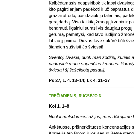
Kalbėdamasis neapsiribok tik labai dvasi
kito pagirti ar jam padėkoti ir už paprastus 
gražiai atrodo, pasidžiauk jo talentais, pad
gerą darbą. Visa tai kitą žmogų įkvepia ir p
bendrauti. Ilgainiui surasi vis daugiau progų
gerumą, pamatysi, kad tavo liudijimo žmonė
labiau jį priima. Dievas tave sukūrė būti švi
šiandien sušvisti Jo šviesai!
Šventoji Dvasia, duok man žodžių, kuriais aš 
padrąsinti mane supančius žmones. Parody
šviesą į šį šešėliuotą pasaulį.
Ps 27, 1. 4. 13–14; Lk 4, 31–37
TREČIADIENIS, RUGSĖJO 6
Kol 1, 1–8
Nuolat melsdamiesi už jus, mes dėkojame Di
Ankštuose, prišnerkštuose koncentracijos 
Kornelija ten Boom ir jos sesuo Betsė steng