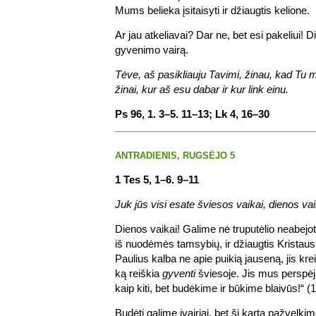
Mums belieka įsitaisyti ir džiaugtis kelione.
Ar jau atkeliavai? Dar ne, bet esi pakeliui! Di
gyvenimo vairą.
Tėve, aš pasikliauju Tavimi, žinau, kad Tu m
žinai, kur aš esu dabar ir kur link einu.
Ps 96, 1. 3–5. 11–13; Lk 4, 16–30
ANTRADIENIS, RUGSĖJO 5
1 Tes 5, 1–6. 9–11
Juk jūs visi esate šviesos vaikai, dienos vai
Dienos vaikai! Galime nė truputėlio neabejot
iš nuodėmės tamsybių, ir džiaugtis Kristaus
Paulius kalba ne apie puikią jauseną, jis kre
ką reiškia
gyventi
šviesoje. Jis mus perspė
kaip kiti, bet budėkime ir būkime blaivūs!“ (1
Budėti galime įvairiai, bet šį kartą pažvelki