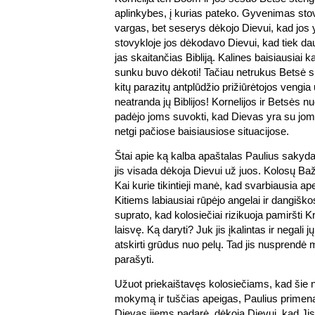
aplinkybes, į kurias pateko. Gyvenimas sto
vargas, bet seserys dėkojo Dievui, kad jos y
stovykloje jos dėkodavo Dievui, kad tiek dau
jas skaitančias Bibliją. Kalines baisiausiai 
sunku buvo dėkoti! Tačiau netrukus Betsė su
kitų parazitų antplūdžio prižiūrėtojos vengia u
neatranda jų Biblijos! Kornelijos ir Betsės n
padėjo joms suvokti, kad Dievas yra su jomi
netgi pačiose baisiausiose situacijose.
Štai apie ką kalba apaštalas Paulius saky
jis visada dėkoja Dievui už juos. Kolosų Baž
Kai kurie tikintieji manė, kad svarbiausia ape
Kitiems labiausiai rūpėjo angelai ir dangišk
suprato, kad kolosiečiai rizikuoja pamiršti 
laisvę. Ką daryti? Juk jis įkalintas ir negali j
atskirti grūdus nuo pelų. Tad jis nusprendė m
parašyti.
Užuot priekaištavęs kolosiečiams, kad šie n
mokymą ir tuščias apeigas, Paulius primena
Dievas jiems padarė, dėkoja Dievui, kad Jis 