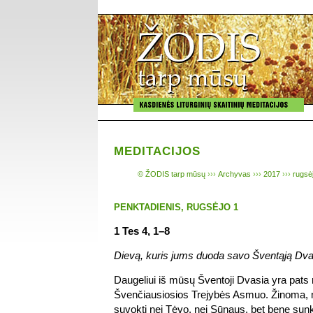
MEDITACIJOS
© ŽODIS tarp mūsų
›››
Archyvas
›››
2017
›››
rugsėj
PENKTADIENIS, RUGSĖJO 1
1 Tes 4, 1–8
Dievą, kuris jums duoda savo Šventąją Dvas
Daugeliui iš mūsų Šventoji Dvasia yra pats 
Švenčiausiosios Trejybės Asmuo. Žinoma, m
suvokti nei Tėvo, nei Sūnaus, bet bene sunk