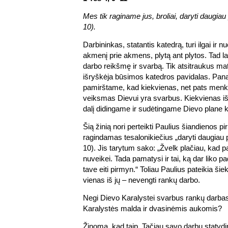
Mes tik raginame jus, broliai, daryti daugia
10).
Darbininkas, statantis katedrą, turi ilgai ir nu
akmenį prie akmens, plytą ant plytos. Tad la
darbo reikšmę ir svarbą. Tik atsitraukus mat
išryškėja būsimos katedros pavidalas. Pana
pamirštame, kad kiekvienas, net pats men
veiksmas Dievui yra svarbus. Kiekvienas i
dalį didingame ir sudėtingame Dievo plane kū
Šią žinią nori perteikti Paulius šiandienos p
ragindamas tesalonikiečius „daryti daugiau 
10). Jis tarytum sako: „Žvelk plačiau, kad p
nuveikei. Tada pamatysi ir tai, ką dar liko pa
tave eiti pirmyn.“ Toliau Paulius pateikia šie
vienas iš jų – nevengti rankų darbo.
Negi Dievo Karalystei svarbus rankų darba
Karalystės malda ir dvasinėmis aukomis?
Žinoma, kad taip. Tačiau savo darbu statydi