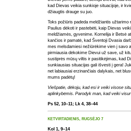
kad Dievas veikia sunkioje situacijoje, ir kv
džiaugtis drauge su juo.
Toks požiūris padeda meldžiantis užtarimo
Paulius dėkoti ir pastebėti, kaip Dievas veik
meldžiamės, gyvenime. Kornelija ir Betsė a
kančios ir pamatė, kad Šventoji Dvasia darbuo
mes melsdamiesi nežiūrėkime vien į savo ar
pirmiausia dėkokime Dievui už save, už kitu
sustiprės mūsų viltis ir pasitikėjimas, kad 
sunkiausias situacijas gali išvesti į gera! Ju
net labiausiai erzinančiais dalykais, net blu
mums padėtų!
Viešpatie, dėkoju, kad esi ir veiki visose si
aplinkybėmis. Parodyk man, kad veiki visur 
Ps 52, 10–11; Lk 4, 38–44
KETVIRTADIENIS, RUGSĖJO 7
Kol 1, 9–14