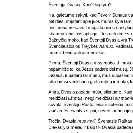
Šventąją Dvasią. Kodėl taip yra?
Na, galėtume sakyti, kad Tėvo ir Sūnaus v
patirties, mąstant apie juos mums kyla tam t
prisimename savo žmogiškuosius santykius
skamba labai paslaptingai. Jos neturime su 
Bažnyčia moko, kad Šventoji Dvasia yra Tr
Švenčiausiosios Trejybės
Asmuo
. Vadinasi
mumis bendrauti asmeniškai.
Pirma, Šventoji Dvasia
mus moko
. Ji moko
nepamiršti to, ką Jėzus padarė dėl mūsų. Ji 
Jėzaus, ir padaro tai mūsų, mus supažindin
atsidavusi vedlė eina greta mūsų ir moko, k
Antra, Dvasia
padeda
mūsų silpnume. Kaip 
meldžiasi
už mus
, netgi meldžiasi
su mumi
suvokti Šventojo Rašto tiesą ir suteikia mal
jaučiamės esantys silpni, neverti ar nepajėg
Trečia, Dvasia
mus myli
. Šventasis Rašta
Dievas yra meilė, ir kaip tik Dvasia padeda