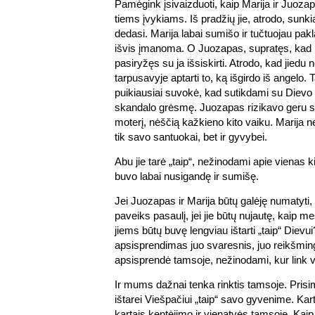
Pamėgink įsivaizduoti, kaip Marija ir Juozap
tiems įvykiams. Iš pradžių jie, atrodo, sunki
dedasi. Marija labai sumišo ir tučtuojau pakl
išvis įmanoma. O Juozapas, supratęs, kad M
pasiryžęs su ja išsiskirti. Atrodo, kad jiedu 
tarpusavyje aptarti to, ką išgirdo iš angelo. 
puikiausiai suvokė, kad sutikdami su Dievo
skandalo grėsmę. Juozapas rizikavo geru 
moterį, nėščią kažkieno kito vaiku. Marija
tik savo santuokai, bet ir gyvybei.
Abu jie tarė „taip“, nežinodami apie vienas ki
buvo labai nusigandę ir sumišę.
Jei Juozapas ir Marija būtų galėję numatyti
paveiks pasaulį, jei jie būtų nujautę, kaip m
jiems būtų buvę lengviau ištarti „taip“ Dievui
apsisprendimas juo svaresnis, juo reikšming
apsisprendė tamsoje, nežinodami, kur link 
Ir mums dažnai tenka rinktis tamsoje. Prisim
ištarei Viešpačiui „taip“ savo gyvenime. Karta
kartais kentėjimo ir vienatvės tamsoje. Kai