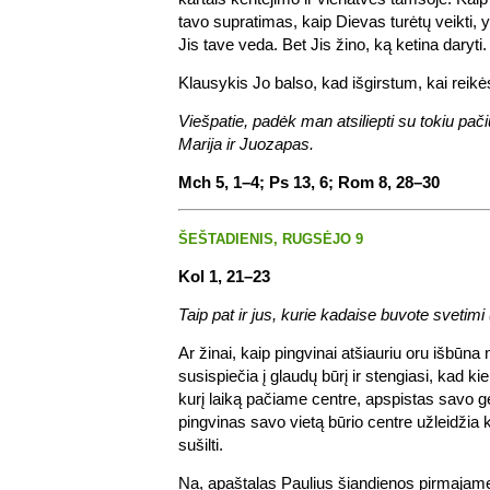
tavo supratimas, kaip Dievas turėtų veikti, y
Jis tave veda. Bet Jis žino, ką ketina daryti.
Klausykis Jo balso, kad išgirstum, kai reikės a
Viešpatie, padėk man atsiliepti su tokiu pači
Marija ir Juozapas.
Mch 5, 1–4; Ps 13, 6; Rom 8, 28–30
ŠEŠTADIENIS, RUGSĖJO 9
Kol 1, 21–23
Taip pat ir jus, kurie kadaise buvote svetimi 
Ar žinai, kaip pingvinai atšiauriu oru išbūna
susispiečia į glaudų būrį ir stengiasi, kad k
kurį laiką pačiame centre, apspistas savo ge
pingvinas savo vietą būrio centre užleidžia k
sušilti.
Na, apaštalas Paulius šiandienos pirmajame 