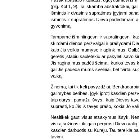
(plg. Kol 1, 9). Tai skamba abstraktokai, gal
išmintis ir dvasinis supratimas įgyjami panaš
išmintis ir supratimas: Dievo padedamam 
gyvenimą.
Tampame išmintingesni ir supratingesni, ka
skirdami dienos peržvalgai ir prašydami Di
kaip Jis veikia mumyse ir aplink mus. Galbū
gėrėtis įstabiu saulėtekiu ar pakylėti savo ši
Jis ragina mus padėti šeimai, kurios tėvas 
gal Jis padeda mums švelniai, bet tvirtai s
vaiką.
Žinoma, tai tik keli pavyzdžiai. Bendradarb
galimybės beribės. Įgyk įprotį kasdien peržv
taip darysi, pamažu išvysi, kaip Dievas tave
suprasti, ko Jis iš tavęs prašo, kokia Jo val
Nesitikėk gauti visus atsakymus išsyk. Nem
viską sužinosi, iki galo perprasi Dievo valią
kasdien darbuotis su Kūrėju. Tau tereikia pas
tavimi.