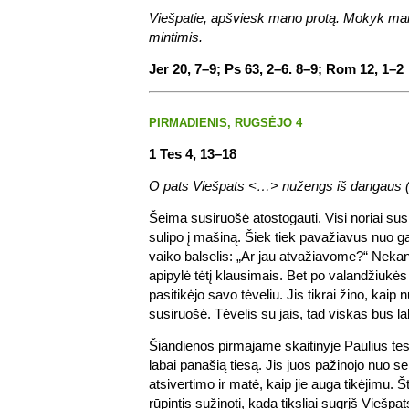
Viešpatie, apšviesk mano protą. Mokyk ma
mintimis.
Jer 20, 7–9; Ps 63, 2–6. 8–9; Rom 12, 1–2
PIRMADIENIS, RUGSĖJO 4
1 Tes 4, 13–18
O pats Viešpats <…> nužengs iš dangaus (1
Šeima susiruošė atostogauti. Visi noriai susi
sulipo į mašiną. Šiek tiek pavažiavus nuo g
vaiko balselis: „Ar jau atvažiavome?“ Nekan
apipylė tėtį klausimais. Bet po valandžiukės
pasitikėjo savo tėveliu. Jis tikrai žino, kaip n
susiruošė. Tėvelis su jais, tad viskas bus la
Šiandienos pirmajame skaitinyje Paulius te
labai panašią tiesą. Jis juos pažinojo nuo se
atsivertimo ir matė, kaip jie auga tikėjimu. Š
rūpintis sužinoti, kada tiksliai sugrįš Viešpa