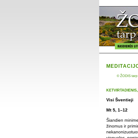
MEDITACIJ
© ŽODIS tarp
KETVIRTADIENIS,
Visi Šventieji
Mt 5, 1–12
Šiandien minime 
žinomus ir primi
nekanonizuotuosi
vienuoles, popie