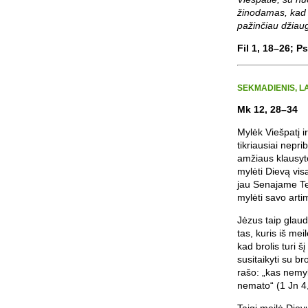
žinodamas, kad T
pažinčiau džiau
Fil 1, 18–26; Ps
SEKMADIENIS, L
Mk 12, 28–34
Mylėk Viešpatį i
tikriausiai nepr
amžiaus klausyto
mylėti Dievą visa
jau Senajame Tes
mylėti savo arti
Jėzus taip glaud
tas, kuris iš me
kad brolis turi šį
susitaikyti su br
rašo: „kas nemyl
nemato“ (1 Jn 4,
Taigi meilė Diev