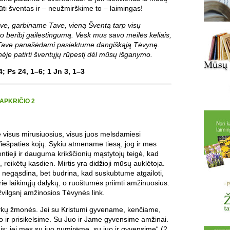
ti šventas ir – neužmirškime to – laimingas!
ve, garbiname Tave, vieną Šventą tarp visų
o beribį gailestingumą. Vesk mus savo meilės keliais,
į Tave panašėdami pasiektume dangiškąją Tėvynę.
onėje patirti šventųjų rūpestį dėl mūsų išganymo.
4; Ps 24, 1–6; 1 Jn 3, 1–3
APKRIČIO 2
 visus mirusiuosius, visus juos melsdamiesi
iešpaties kojų. Sykiu atmename tiesą, jog ir mes
entieji ir dauguma krikščionių mąstytojų teigė, kad
i, reikėtų kasdien. Mirtis yra didžioji mūsų auklėtoja.
 negąsdina, bet budrina, kad suskubtume atgailoti,
rie laikinųjų dalykų, o ruoštumės priimti amžinuosius.
žvilgsnį amžinosios Tėvynės link.
kų žmonės. Jei su Kristumi gyvename, kenčiame,
 ir prisikelsime. Su Juo ir Jame gyvensime amžinai.
odis: jei mes su juo numirėme, su juo ir gyvensime“ (2