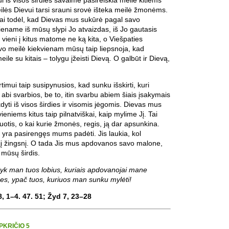
lės Dievui tarsi srauni srovė išteka meilė žmonėms.
siai todėl, kad Dievas mus sukūrė pagal savo
iename iš mūsų slypi Jo atvaizdas, iš Jo gautasis
 vieni į kitus matome ne ką kita, o Viešpaties
vo meilė kiekvienam mūsų taip liepsnoja, kad
eile su kitais – tolygu įžeisti Dievą. O galbūt ir Dievą,
rtimui taip susipynusios, kad sunku išskirti, kuri
 abi svarbios, be to, itin svarbu abiem šiais įsakymais
kdyti iš visos širdies ir visomis jėgomis. Dievas mus
eniems kitus taip pilnatviškai, kaip mylime Jį. Tai
otis, o kai kurie žmonės, regis, ją dar apsunkina.
yra pasirengęs mums padėti. Jis laukia, kol
į žingsnį. O tada Jis mus apdovanos savo malone,
 mūsų širdis.
dyk man tuos lobius, kuriais apdovanojai mane
s, ypač tuos, kuriuos man sunku mylėti!
8, 1–4. 47. 51; Žyd 7, 23–28
PKRIČIO 5