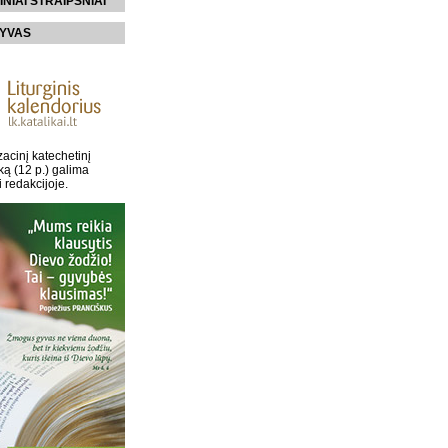
INIAI STRAIPSNIAI
YVAS
acinį katechetinį
ką (12 p.) galima
i redakcijoje.