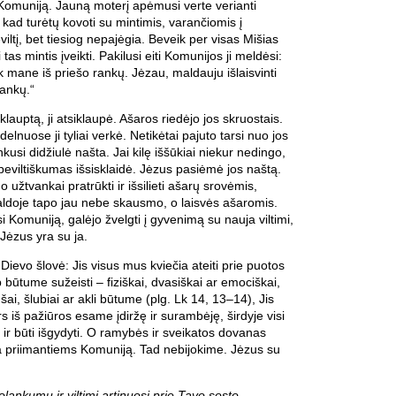
 Komuniją. Jauną moterį apėmusi verte verianti
, kad turėtų kovoti su mintimis, varančiomis į
iltį, bet tiesiog nepajėgia. Beveik per visas Mišias
tas mintis įveikti. Pakilusi eiti Komunijos ji meldėsi:
nk mane iš priešo rankų. Jėzau, maldauju išlaisvinti
rankų.“
klauptą, ji atsiklaupė. Ašaros riedėjo jos skruostais.
elnuose ji tyliai verkė. Netikėtai pajuto tarsi nuo jos
kusi didžiulė našta. Jai kilę iššūkiai niekur nedingo,
eviltiškumas išsisklaidė. Jėzus pasiėmė jos naštą.
 užtvankai pratrūkti ir išsilieti ašarų srovėmis,
aldoje tapo jau nebe skausmo, o laisvės ašaromis.
i Komuniją, galėjo žvelgti į gyvenimą su nauja viltimi,
 Jėzus yra su ja.
Dievo šlovė: Jis visus mus kviečia ateiti prie puotos
p būtume sužeisti – fiziškai, dvasiškai ar emociškai,
šai, šlubiai ar akli būtume (plg. Lk 14, 13–14), Jis
s iš pažiūros esame įdiržę ir surambėję, širdyje visi
ir būti išgydyti. O ramybės ir sveikatos dovanas
ja priimantiems Komuniją. Tad nebijokime. Jėzus su
olankumu ir viltimi artinuosi prie Tavo sosto,