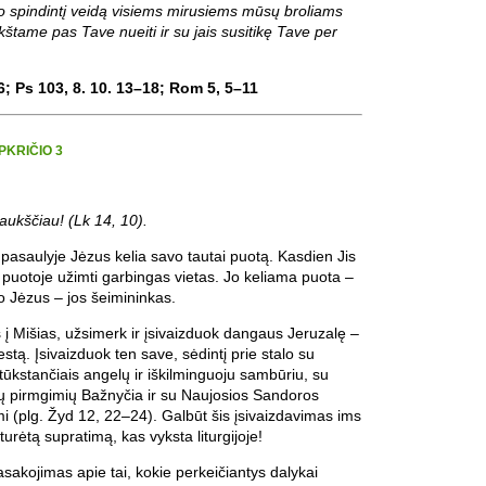
vo spindintį veidą visiems mirusiems mūsų broliams
štame pas Tave nueiti ir su jais susitikę Tave per
; Ps 103, 8. 10. 13–18; Rom 5, 5–11
PKRIČIO 3
k aukščiau! (Lk 14, 10).
asaulyje Jėzus kelia savo tautai puotą. Kasdien Jis
 puotoje užimti garbingas vietas. Jo keliama puota –
 o Jėzus – jos šeimininkas.
s į Mišias, užsimerk ir įsivaizduok dangaus Jeruzalę –
stą. Įsivaizduok ten save, sėdintį prie stalo su
ūkstančiais angelų ir iškilminguoju sambūriu, su
jų pirmgimių Bažnyčia ir su Naujosios Sandoros
i (plg. Žyd 12, 22–24). Galbūt šis įsivaizdavimas ims
l turėtą supratimą, kas vyksta liturgijoje!
asakojimas apie tai, kokie perkeičiantys dalykai