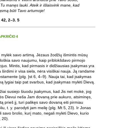
u manęs lauki. Ateik ir išlaisvink mane, kad
gsmą būti Tavo artumoje!
 42, 2–3. 5
APKRIČIO 4
r mylėk savo artimą. Jėzaus žodžių išmintis mūsų
ibloškia savo naujumu, kaip priblokšdavo pirmojo
jus. Mintis, kad pirmasis ir didžiausias įsakymas yra
 širdimi ir visa siela, nėra visiškai nauja. Ją randame
tamente (plg. Įst 6, 4–9). Nauja tai, kad įsakymas
mą lygiai taip pat svarbus, kad įsakymas mylėti Dievą.
žiai susiejo šiuodu įsakymus, kad Jis net mokė, jog
ilės Dievui neša Jam dovaną prie aukuro, atsiminęs,
 tą prieš jį, turi palikęs savo dovaną eiti pirmiau
oliu, t. y. parodyti jam meilę (plg. Mt 5, 23). Ir Jonas
i savo brolio, kurį mato, negali mylėti Dievo, kurio
 20).
ui iš visos širdies savaime pasireiškia meile kitiems