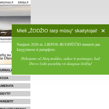
tekizmas.lt
biblija.lt
×
Mieli „ŽODŽIO tarp mūsų“ skaitytojai!
Nuorodos
Paieška
Naujasis 2026 m. LIEPOS–RUGPJŪČIO numeris jau
knygynuose ir parapijose.
Dėkojame už Jūsų maldas, aukas ir pastangas, kad
Dievo žodis pasiektų vis daugiau širdžių!
 ŽURNALĄ
KCIJA
UMERATA
SIGYTI?
PAREMTI?