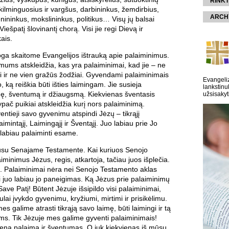
RINKT
 kilminguosius ir vargšus, darbininkus, žemdirbius,
ARCH
nininkus, mokslininkus, politikus… Visų jų balsai
Viešpatį šlovinantį chorą. Visi jie regi Dievą ir
ais.
oga skaitome Evangelijos ištrauką apie palaiminimus.
 mums atskleidžia, kas yra palaiminimai, kad jie – ne
i ir ne vien gražūs žodžiai. Gyvendami palaiminimais
Evangeliz
 ką reiškia būti išties laimingam. Jie susieja
lankstinu
mę, šventumą ir džiaugsmą. Kiekvienas šventasis
užsisakyt
ač puikiai atskleidžia kurį nors palaiminimą.
ventieji savo gyvenimu atspindi Jėzų – tikrąjį
aimintąjį, Laimingąjį ir Šventąjį. Juo labiau prie Jo
 labiau palaiminti esame.
usu Senajame Testamente. Kai kuriuos Senojo
minimus Jėzus, regis, atkartoja, tačiau juos išplečia.
s. Palaiminimai nėra nei Senojo Testamento aklas
i juo labiau jo paneigimas. Ką Jėzus prie palaiminimų
ave Patį! Būtent Jėzuje išsipildo visi palaiminimai,
ulai įvykdo gyvenimu, kryžiumi, mirtimi ir prisikėlimu.
mes galime atrasti tikrąją savo laimę, būti laimingi ir tą
iems. Tik Jėzuje mes galime gyventi palaiminimais!
iena palaima ir šventumas. O juk kiekvienas iš mūsų