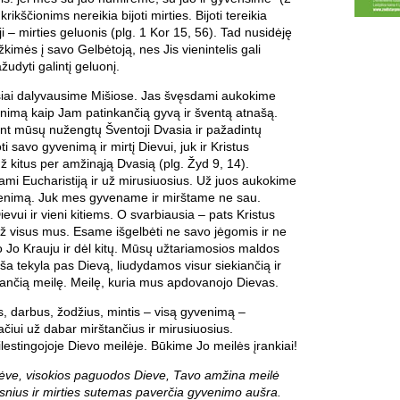
krikščionims nereikia bijoti mirties. Bijoti tereikia
 – mirties geluonis (plg. 1 Kor 15, 56). Tad nusidėję
kimės į savo Gelbėtoją, nes Jis vienintelis gali
žudyti galintį geluonį.
usiai dalyvausime Mišiose. Jas švęsdami aukokime
nimą kaip Jam patinkančią gyvą ir šventą atnašą.
nt mūsų nužengtų Šventoji Dvasia ir pažadintų
i savo gyvenimą ir mirtį Dievui, juk ir Kristus
 kitus per amžinąją Dvasią (plg. Žyd 9, 14).
mi Eucharistiją ir už mirusiuosius. Už juos aukokime
enimą. Juk mes gyvename ir mirštame ne sau.
evui ir vieni kitiems. O svarbiausia – pats Kristus
ž visus mus. Esame išgelbėti ne savo jėgomis ir ne
o Jo Krauju ir dėl kitų. Mūsų užtariamosios maldos
ša tekyla pas Dievą, liudydamos visur siekiančią ir
kiančią meilę. Meilę, kuria mus apdovanojo Dievas.
, darbus, žodžius, mintis – visą gyvenimą –
iui už dabar mirštančius ir mirusiuosius.
estingojoje Dievo meilėje. Būkime Jo meilės įrankiai!
Tėve, visokios paguodos Dieve, Tavo amžina meilė
snius ir mirties sutemas paverčia gyvenimo aušra.