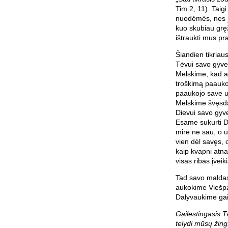
Tim 2, 11). Taigi 
nuodėmės, nes ji
kuo skubiau gręž
ištraukti mus pra
Šiandien tikria
Tėvui savo gyve
Melskime, kad a
troškimą paaukot
paaukojo save už
Melskime švęsda
Dievui savo gyv
Esame sukurti Di
mirė ne sau, o u
vien dėl savęs, 
kaip kvapni atna
visas ribas įvei
Tad savo maldas
aukokime Viešpač
Dalyvaukime gail
Gailestingasis 
telydi mūsų žing