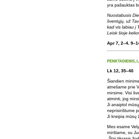
yra pašauktas bū
Nuostabusis Die
šventųjų, už Tav
kad vis labiau 
Leisk šioje keli
Apr 7, 2–4. 9–1
PENKTADIENIS, L
Lk 12, 35–40
Šiandien minime
atnešame prie V
mirsime. Visi šv
atminti, jog mirs
Ji anaiptol mūsų
neprisirištume p
Ji kreipia mūsų 
Mes esame Vely
mirštame, su Juo
„Štai tikrasis ž