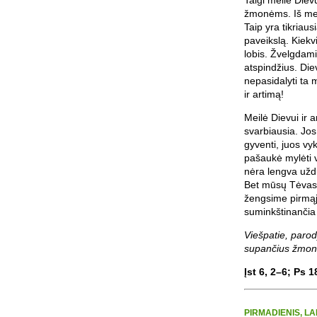
žmonėms. Iš mei
Taip yra tikriau
paveikslą. Kiekv
lobis. Žvelgdami
atspindžius. Die
nepasidalyti ta m
ir artimą!
Meilė Dievui ir a
svarbiausia. Jos
gyventi, juos vy
pašaukė mylėti vi
nėra lengva uždu
Bet mūsų Tėvas 
žengsime pirmąj
suminkštinančia
Viešpatie, paro
supančius žmone
Įst 6, 2–6; Ps 1
PIRMADIENIS, LA