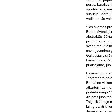
poras, karalius,
sportininkus, me
susilieja į darnų 
vadinami Jo vaik
Šios šventės pr
Būtent šventieji
abstraktūs šūkia
jie mums parodo,
šventumą ir lai
savo gyvenimu yp
Galiausiai visi š
Laimintoją ir Pal
priartėjame, juo
Palaiminimų ga
Testamento palai
Bet tai ne viska
atkartojimas, ne
prideda naujo? S
Jis pats juos tob
Taigi tik Jėzuje 
laimę dalyti kit
Jame sueina į v