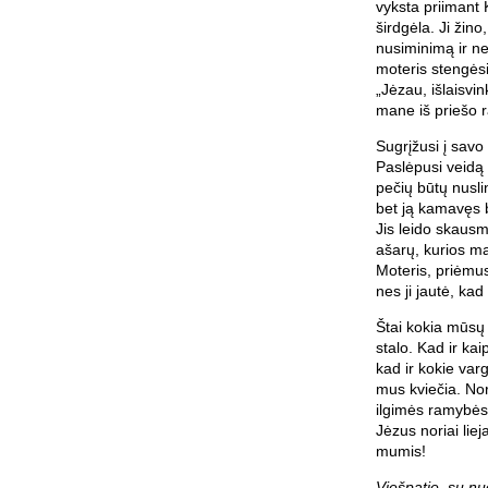
vyksta priimant
širdgėla. Ji žino
nusiminimą ir nev
moteris stengėsi 
„Jėzau, išlaisvi
mane iš priešo 
Sugrįžusi į savo 
Paslėpusi veidą d
pečių būtų nuslin
bet ją kamavęs b
Jis leido skausmo
ašarų, kurios m
Moteris, priėmus
nes ji jautė, kad
Štai kokia mūsų 
stalo. Kad ir kai
kad ir kokie varg
mus kviečia. Nor
ilgimės ramybės 
Jėzus noriai lie
mumis!
Viešpatie, su nu