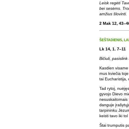
Leisk regėti Ta
bei sesėms. Trok
amžius šlovinti.
2 Mak 12, 43–46
ŠEŠTADIENIS, LA
Lk 14, 1. 7–11
Bičiuli, pasislin
Kasdien visame p
mus kviečia toje
tai Eucharistija,
Tad rytoj, nuėję
gyvojo Dievo mie
nesuskaitomais t
danguje įrašytų
tarpininku Jėzum
keisti tavo iki to
Štai trumputis p