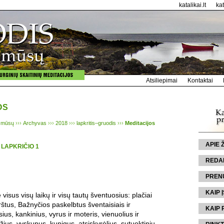
katalikai.lt
ka
Atsiliepimai
Kontaktai
OS
 mūsų
›››
Archyvas
›››
2018
›››
lapkritis–gruodis
›››
Meditacijos
APIE
 LAPKRIČIO 1
REDA
PREN
KAIP Į
visus visų laikų ir visų tautų šventuosius: plačiai
rštus, Bažnyčios paskelbtus šventaisiais ir
KAIP 
us, kankinius, vyrus ir moteris, vienuolius ir
žius, vyskupus, kunigus, atsiskyrėlius, sutuoktinių