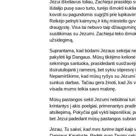
Jėzui iškeliavus toliau, Zachiejui prasidėjo 
išdalijo pusę savo turto, turėjo išmokti kukl
kovoti su pagundomis sugrįžti prie lupikav
Reikėjo pelnyti kaimynų ir kitų miestelio gyv
draugystę. Visa tai nebuvo taip džiaugsming
susitikimas su Jėzumi. Zachiejui teko išmok
užsidegimą.
Suprantama, kad būdami Jėzaus sekėjai ne
pakylėti ligi Dangaus. Mūsų tikėjimo kelionė ga
sėkminga santuoka, prasidedanti susižavėji
išsirutuliojanti į ramesnį, bet sykiu stipresnį
Nepamirškime, kad mūsų ryšys su Jėzumi 
sunkus darbas. Tačiau gera žinoti, kad Jis 
visada mums teikia savo malonę.
Mūsų pastangos sekti Jėzumi nebūtinai turi b
krintantys į akis poelgiai, primenantys pradi
atsiliepimą. Pokyčiai gali vykti laipsniškai, 
bet Jėzui padedant mūsų pastangos subrand
Jėzau, Tu sakei, kad mes turime tapti kaip v
Dangaus Karalystę. Padėk man Tavimi sekti 