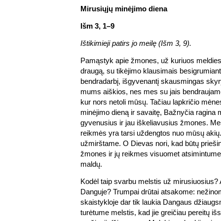
Mirusiųjų minėjimo diena
Išm 3, 1–9
Ištikimieji patirs jo meilę (Išm 3, 9).
Pamąstyk apie žmones, už kuriuos meldiesi
draugą, su tikėjimo klausimais besigrumiantį
bendradarbį, išgyvenantį skausmingas sky
mums aiškios, nes mes su jais bendraujame,
kur nors netoli mūsų. Tačiau lapkričio mėne
minėjimo dieną ir savaitę, Bažnyčia ragina 
gyvenusius ir jau iškeliavusius žmones. Me
reikmės yra tarsi uždengtos nuo mūsų akių. 
užmirštame. O Dievas nori, kad būtų priešin
žmones ir jų reikmes visuomet atsimintume
maldų.
Kodėl taip svarbu melstis už mirusiuosius? 
Danguje? Trumpai drūtai atsakome: nežinom
skaistykloje dar tik laukia Dangaus džiaugs
turėtume melstis, kad jie greičiau pereitų išs