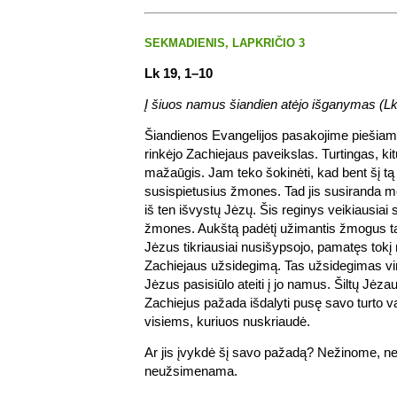
SEKMADIENIS, LAPKRIČIO 3
Lk 19, 1–10
Į šiuos namus šiandien atėjo išganymas (Lk 
Šiandienos Evangelijos pasakojime piešia
rinkėjo Zachiejaus paveikslas. Turtingas, ki
mažaūgis. Jam teko šokinėti, kad bent šį t
susispietusius žmones. Tad jis susiranda medį
iš ten išvystų Jėzų. Šis reginys veikiausiai s
žmones. Aukštą padėtį užimantis žmogus taip
Jėzus tikriausiai nusišypsojo, pamatęs tokį 
Zachiejaus užsidegimą. Tas užsidegimas vi
Jėzus pasisiūlo ateiti į jo namus. Šiltų Jėz
Zachiejus pažada išdalyti pusę savo turto va
visiems, kuriuos nuskriaudė.
Ar jis įvykdė šį savo pažadą? Nežinome, nes
neužsimenama.