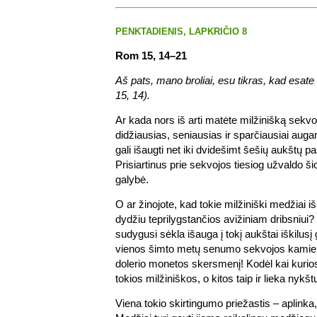
PENKTADIENIS, LAPKRIČIO 8
Rom 15, 14–21
Aš pats, mano broliai, esu tikras, kad esa
15, 14).
Ar kada nors iš arti matėte milžinišką sekvo
didžiausias, seniausias ir sparčiausiai aug
gali išaugti net iki dvidešimt šešių aukštų p
Prisiartinus prie sekvojos tiesiog užvaldo ši
galybė.
O ar žinojote, kad tokie milžiniški medžiai i
dydžiu teprilygstančios avižiniam dribsniui?
sudygusi sėkla išauga į tokį aukštai iškilusį
vienos šimto metų senumo sekvojos kamie
dolerio monetos skersmenį! Kodėl kai kuri
tokios milžiniškos, o kitos taip ir lieka nykš
Viena tokio skirtingumo priežastis – aplinka