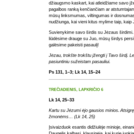
džiaugsmo kaskart, kai atleidžiame savo įže
pagalbos ranką kenčiančiam ar atstumtajam
mūsų linksmumas, viltingumas ir dosnumas. 
nudžiunga, kai vieni kitus mylime taip, kaip
Suvienykime savo širdis su Jėzaus širdimi.
liūdėsime drauge su Juo, mūsų širdys pers
galėsime pakeisti pasaulį!
Jėzau, trokšte trokštu įžengti į Tavo širdį. 
pasiuntiniu sužeistam pasauliui.
Ps 131, 1–3; Lk 14, 15–24
TREČIADIENIS, LAPKRIČIO 6
Lk 14, 25–33
Kartu su Jėzumi ėjo gausios minios. Atsigręž
žmonėms… (Lk 14, 25)
Įsivaizduok esantis didžiulėje minioje, eina
Daugelis kalbasi, klausinėja, kai kurie juokia