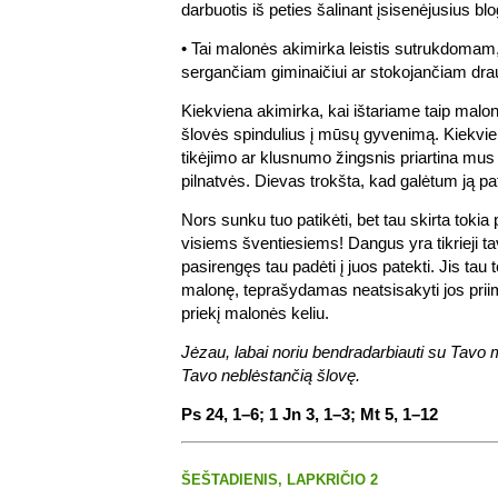
darbuotis iš peties šalinant įsisenėjusius bl
• Tai malonės akimirka leistis sutrukdoma
sergančiam giminaičiui ar stokojančiam dra
Kiekviena akimirka, kai ištariame taip malon
šlovės spindulius į mūsų gyvenimą. Kiekvie
tikėjimo ar klusnumo žingsnis priartina mus
pilnatvės. Dievas trokšta, kad galėtum ją pat
Nors sunku tuo patikėti, bet tau skirta tokia p
visiems šventiesiems! Dangus yra tikrieji t
pasirengęs tau padėti į juos patekti. Jis tau t
malonę, teprašydamas neatsisakyti jos priimti 
priekį malonės keliu.
Jėzau, labai noriu bendradarbiauti su Tavo 
Tavo neblėstančią šlovę.
Ps 24, 1–6; 1 Jn 3, 1–3; Mt 5, 1–12
ŠEŠTADIENIS, LAPKRIČIO 2