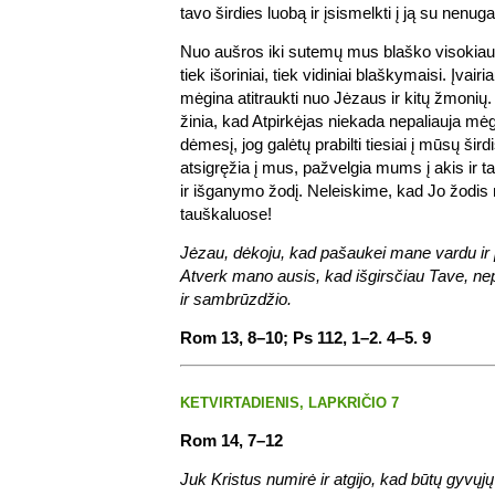
tavo širdies luobą ir įsismelkti į ją su nenuga
Nuo aušros iki sutemų mus blaško visokiaus
tiek išoriniai, tiek vidiniai blaškymaisi. Įvai
mėgina atitraukti nuo Jėzaus ir kitų žmonių.
žinia, kad Atpirkėjas niekada nepaliauja mė
dėmesį, jog galėtų prabilti tiesiai į mūsų šird
atsigręžia į mus, pažvelgia mums į akis ir ta
ir išganymo žodį. Neleiskime, kad Jo žodi
tauškaluose!
Jėzau, dėkoju, kad pašaukei mane vardu ir p
Atverk mano ausis, kad išgirsčiau Tave, ne
ir sambrūzdžio.
Rom 13, 8–10; Ps 112, 1–2. 4–5. 9
KETVIRTADIENIS, LAPKRIČIO 7
Rom 14, 7–12
Juk Kristus numirė ir atgijo, kad būtų gyvųjų