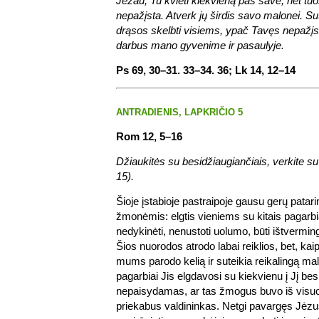
Jėzau, Tu kvieti kiekvieną pas save, net tuo
nepažįsta. Atverk jų širdis savo malonei. Su
drąsos skelbti visiems, ypač Tavęs nepažįs
darbus mano gyvenime ir pasaulyje.
Ps 69, 30–31. 33–34. 36; Lk 14, 12–14
ANTRADIENIS, LAPKRIČIO 5
Rom 12, 5–16
Džiaukitės su besidžiaugiančiais, verkite s
15).
Šioje įstabioje pastraipoje gausu gerų patar
žmonėmis: elgtis vieniems su kitais pagarbia
nedykinėti, nenustoti uolumo, būti ištvermin
Šios nuorodos atrodo labai reiklios, bet, kai
mums parodo kelią ir suteikia reikalingą ma
pagarbiai Jis elgdavosi su kiekvienu į Jį bes
nepaisydamas, ar tas žmogus buvo iš visu
priekabus valdininkas. Netgi pavargęs Jėz