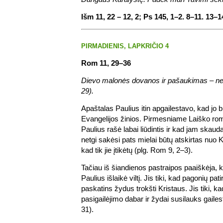
Išm 11, 22 – 12, 2; Ps 145, 1–2. 8–11. 13–14
PIRMADIENIS, LAPKRIČIO 4
Rom 11, 29–36
Dievo malonės dovanos ir pašaukimas – n
29).
Apaštalas Paulius itin apgailestavo, kad jo b
Evangelijos žinios. Pirmesniame Laiško ro
Paulius rašė labai liūdintis ir kad jam skauda
netgi sakėsi pats mielai būtų atskirtas nuo Kr
kad tik jie įtikėtų (plg. Rom 9, 2–3).
Tačiau iš šiandienos pastraipos paaiškėja,
Paulius išlaikė viltį. Jis tiki, kad pagonių pa
paskatins žydus trokšti Kristaus. Jis tiki, k
pasigailėjimo dabar ir žydai susilauks gaile
31).