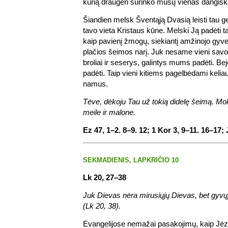
kurią draugėn surinko mūsų vienas dangišk
Šiandien melsk Šventąją Dvasią leisti tau ge
tavo vieta Kristaus kūne. Melski Ją padėti t
kaip pavienį žmogų, siekiantį amžinojo gyve
plačios šeimos narį. Juk nesame vieni savo
broliai ir seserys, galintys mums padėti. Be
padėti. Taip vieni kitiems pagelbėdami keli
namus.
Tėve, dėkoju Tau už tokią didelę šeimą. M
meile ir malone.
Ez 47, 1–2. 8–9. 12; 1 Kor 3, 9–11. 16–17;
SEKMADIENIS, LAPKRIČIO 10
Lk 20, 27–38
Juk Dievas nėra mirusiųjų Dievas, bet gyvų
(Lk 20, 38).
Evangelijose nemažai pasakojimų, kaip Jėz