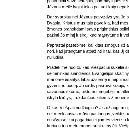
pasirūpinti savo sekėjais, pamokyti juos ir st
Jėzaus meilė lygiai tokia pat uoli kaip nepa
Dar svarbiau nei Jėzaus pavyzdys yra Jo
Dvasią. Kristus mus taip paveikia, kad mes
žmones pranokdami savo prigimtinius poli
pažinti Jo mintį ir širdį, kad mąstytume ir v
Paprastai pastebime, kai kitas žmogus džia
nori, kad įstengtume atpažinti ir tai, kas Jį d
nuliūdina.
Pradėkime nuo to, kas Viešpačiui sukelia sie
šeimininkas šiandienos Evangelijos skaitinyj
manome esantys labai užsiėmę ir nepriimam
gyvenimo puotą. Jo širdis pasrūva krauju, 
savanaudiškumo, piktumo, negebėjimo atleis
iškyla kliūtys, trukdančios kitiems žmonėms 
O kas Viešpatį nudžiugina? Jis džiaugsmi
net menkiausias mūsų pastangas įveikti s
nusišypso, kai pagarbiai elgiamės vieni su ki
kuriuos tuo metu mums sunku mylėti. Viešpat