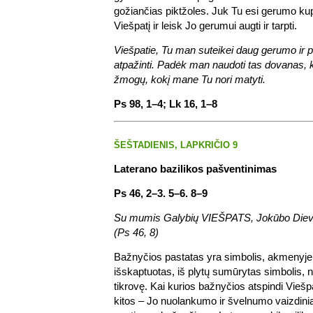
gožiančias piktžoles. Juk Tu esi gerumo kup
Viešpatį ir leisk Jo gerumui augti ir tarpti.
Viešpatie, Tu man suteikei daug gerumo ir 
atpažinti. Padėk man naudoti tas dovanas, k
žmogų, kokį mane Tu nori matyti.
Ps 98, 1–4; Lk 16, 1–8
ŠEŠTADIENIS, LAPKRIČIO 9
Laterano bazilikos pašventinimas
Ps 46, 2–3. 5–6. 8–9
Su mumis Galybių VIEŠPATS, Jokūbo Dieva
(Ps 46, 8)
Bažnyčios pastatas yra simbolis, akmenyje
išskaptuotas, iš plytų sumūrytas simbolis, 
tikrovę. Kai kurios bažnyčios atspindi Viešpa
kitos – Jo nuolankumo ir švelnumo vaizdini