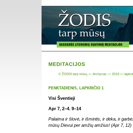
MEDITACIJOS
© ŽODIS tarp mūsų
›››
Archyvas
›››
2019
›››
lapkri
PENKTADIENIS, LAPKRIČIO 1
Visi Šventieji
Apr 7, 2–4. 9–14
Palaima ir šlovė, ir išmintis, ir dėka, ir garbė,
mūsų Dievui per amžių amžius! (Apr 7, 12)