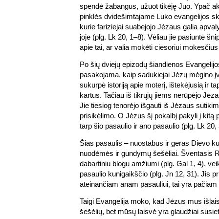
spendė žabangus, užuot tikėję Juo. Ypač ak
pinklės dvidešimtajame Luko evangelijos sky
kurie fariziejai suabejojo Jėzaus galia apval
joje (plg. Lk 20, 1–8). Vėliau jie pasiuntė šn
apie tai, ar valia mokėti ciesoriui mokesčius
Po šių dviejų epizodų šiandienos Evangelijos
pasakojama, kaip sadukiejai Jėzų mėgino įvili
sukurpė istoriją apie moterį, ištekėjusią ir t
kartus. Tačiau iš tikrųjų jiems nerūpėjo Jėza
Jie tiesiog tenorėjo išgauti iš Jėzaus sutikim
prisikėlimo. O Jėzus šį pokalbį pakyli į kitą
tarp šio pasaulio ir ano pasaulio (plg. Lk 20,
Šias pasaulis – nuostabus ir geras Dievo kūr
nuodėmės ir gundymų šešėliai. Šventasis R
dabartiniu blogu amžiumi (plg. Gal 1, 4), ve
pasaulio kunigaikščio (plg. Jn 12, 31). Jis 
ateinančiam anam pasauliui, tai yra pačiam
Taigi Evangelija moko, kad Jėzus mus išlais
šešėlių, bet mūsų laisvė yra glaudžiai susi