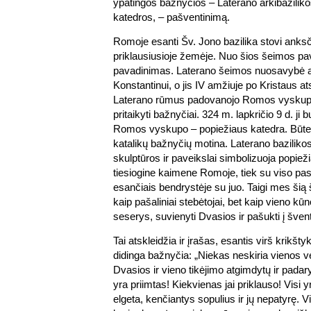
ypatingos bažnyčios – Laterano arkibazili
katedros, – pašventinimą.
Romoje esanti Šv. Jono bazilika stovi anks
priklausiusioje žemėje. Nuo šios šeimos pav
pavadinimas. Laterano šeimos nuosavybė at
Konstantinui, o jis IV amžiuje po Kristaus at
Laterano rūmus padovanojo Romos vyskup
pritaikyti bažnyčiai. 324 m. lapkričio 9 d. ji
Romos vyskupo – popiežiaus katedra. Būtent
katalikų bažnyčių motina. Laterano bazilikos
skulptūros ir paveikslai simbolizuoja popiež
tiesiogine kaimene Romoje, tiek su viso pas
esančiais bendrystėje su juo. Taigi mes ši
kaip pašaliniai stebėtojai, bet kaip vieno kūno 
seserys, suvienyti Dvasios ir pašukti į šve
Tai atskleidžia ir įrašas, esantis virš krikšt
didinga bažnyčia: „Niekas neskiria vienos 
Dvasios ir vieno tikėjimo atgimdytų ir pada
yra priimtas! Kiekvienas jai priklauso! Visi y
elgeta, kenčiantys sopulius ir jų nepatyrę. 