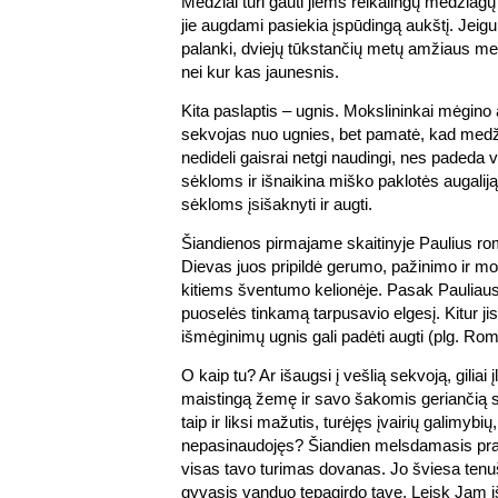
Medžiai turi gauti jiems reikalingų medžiagų
jie augdami pasiekia įspūdingą aukštį. Jeig
palanki, dviejų tūkstančių metų amžiaus med
nei kur kas jaunesnis.
Kita paslaptis – ugnis. Mokslininkai mėgino
sekvojas nuo ugnies, bet pamatė, kad medžia
nedideli gaisrai netgi naudingi, nes padeda vi
sėkloms ir išnaikina miško paklotės augalij
sėkloms įsišaknyti ir augti.
Šiandienos pirmajame skaitinyje Paulius r
Dievas juos pripildė gerumo, pažinimo ir mo
kitiems šventumo kelionėje. Pasak Pauliaus, 
puoselės tinkamą tarpusavio elgesį. Kitur ji
išmėginimų ugnis gali padėti augti (plg. Rom
O kaip tu? Ar išaugsi į vešlią sekvoją, giliai į
maistingą žemę ir savo šakomis geriančią s
taip ir liksi mažutis, turėjęs įvairių galimybių
nepasinaudojęs? Šiandien melsdamasis praš
visas tavo turimas dovanas. Jo šviesa tenu
gyvasis vanduo tepagirdo tave. Leisk Jam iš