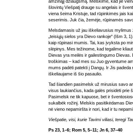
amžinąjį džiaugsmą. Melskime, kad jie vieną
šlovintų Viešpatį drauge su angelais ir šven
viena šeima Kristuje, tad rūpinkimės jais kai
seserimis. Juk čia, žemėje, rūpinamės savo
Melsdamasis už jau iškeliavusius mylimus
„teisiųjų sielos yra Dievo rankoje“ (Išm 3, 1)
kaip rūpinasi mumis. Tai, kas įvyksta po mi
slėpinys. Mes težinome, kad tegalime kliau
Dievas yra meilės ir gailestingumo Dievas.
troškimas – kad mes su Juo gyventume amži
mums padėti patekti į Dangų. Ir Jis padeda n
iškeliaujame iš šio pasaulio.
Tad šiandien pasimelsk už mirusius savo art
visus laukiančius, kada galės prisidėti prie 
Pasimelsk ne tik kapuose, bet ir šventosios
sukalbėk rožinį. Melskis pasitikėdamas Die
nė vieno nepamiršta ir nori, kad ir tu nepam
Viešpatie, visi, kurie Tavimi viliasi, teregi 
Ps 23, 1–6; Rom 5, 5–11; Jn 6, 37–40