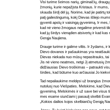
Visi turime šeimos narių, giminaičių, draugų 
žmonių, kurie nepažįsta Kristaus. Ir mums, p
skauda širdį dėl jų. Norime, kad jie patirtų to
patį gailestingumą, kokį Dievas išliejo mums
gyventi apstų ir vaisingą gyvenimą. Ir mes,
kad nė vieno žmogaus negalime priversti tik
kad jų širdys vienądien atsivertų ir kad kas 
Gerąja Naujiena.
Drauge turime ir galime viltis. Ir žydams, i
Dievo dovanos ir pašaukimas yra neatšauki
Dievas niekada nuo mūsų nepasitrauks, tai b
Jis nė vieno neatmes, netgi Jį atmetusių žmo
didžiausias Dievo troškimas – patraukti vi
širdies, kad būtume kuo arčiausiai Jo kiekv
Tad nepaliaukime meldęsi už brangius žmon
nutolusį nuo Viešpaties. Melskime, kad Die
gyvenimą. Melskimės ir už save bei visus ti
mes esame siunčiami į pasaulį skelbti Evang
„Kokios dailios kojos skelbiančių Gerąją Na