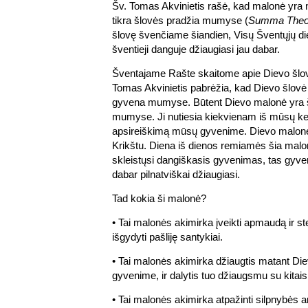
Šv. Tomas Akvinietis rašė, kad malonė yra n
tikra šlovės pradžia mumyse (
Summa Theol
šlovę švenčiame šiandien, Visų Šventųjų dien
šventieji danguje džiaugiasi jau dabar.
Šventajame Rašte skaitome apie Dievo šlovę
Tomas Akvinietis pabrėžia, kad Dievo šlovė s
gyvena mumyse. Būtent Dievo malonė yra 
mumyse. Ji nutiesia kiekvienam iš mūsų kel
apsireiškimą mūsų gyvenime. Dievo malo
Krikštu. Diena iš dienos remiamės šia ma
skleistųsi dangiškasis gyvenimas, tas gyven
dabar pilnatviškai džiaugiasi.
Tad kokia ši malonė?
• Tai malonės akimirka įveikti apmaudą ir st
išgydyti pašliję santykiai.
• Tai malonės akimirka džiaugtis matant Diev
gyvenime, ir dalytis tuo džiaugsmu su kitais
• Tai malonės akimirka atpažinti silpnybės ar