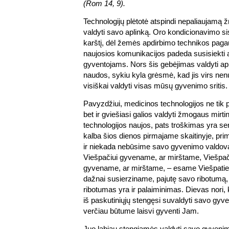
(Rom 14, 9).
Technologijų plėtotė atspindi nepaliaujamą 
valdyti savo aplinką. Oro kondicionavimo s
karštį, dėl žemės apdirbimo technikos pagau
naujosios komunikacijos padeda susisiekti a
gyventojams. Nors šis gebėjimas valdyti apl
naudos, sykiu kyla grėsmė, kad jis virs n
visiškai valdyti visas mūsų gyvenimo sritis.
Pavyzdžiui, medicinos technologijos ne tik 
bet ir gviešiasi galios valdyti žmogaus mir
technologijos naujos, pats troškimas yra sen
kalba šios dienos pirmajame skaitinyje, p
ir niekada nebūsime savo gyvenimo valdov
Viešpačiui gyvename, ar mirštame, Viešpači
gyvename, ar mirštame, – esame Viešpatie
dažnai susierziname, pajutę savo ribotumą, 
ribotumas yra ir palaiminimas. Dievas nori, k
iš paskutiniųjų stengęsi suvaldyti savo gyve
verčiau būtume laisvi gyventi Jam.
Juo labiau stengiamės valdyti savo gyvenim