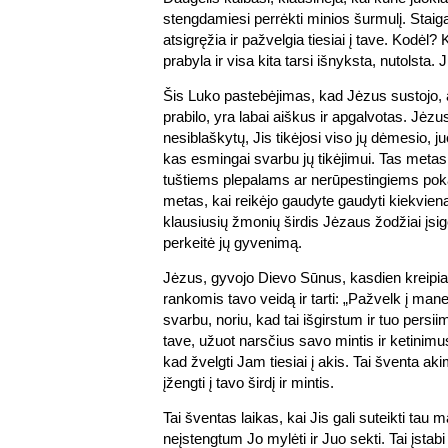
stengdamiesi perrėkti minios šurmulį. Staig
atsigręžia ir pažvelgia tiesiai į tave. Kodėl
prabyla ir visa kita tarsi išnyksta, nutolsta. J
Šis Luko pastebėjimas, kad Jėzus sustojo, a
prabilo, yra labai aiškus ir apgalvotas. Jėz
nesiblaškytų, Jis tikėjosi viso jų dėmesio, juo
kas esmingai svarbu jų tikėjimui. Tas meta
tuštiems plepalams ar nerūpestingiems pok
metas, kai reikėjo gaudyte gaudyti kiekvieną 
klausiusių žmonių širdis Jėzaus žodžiai įsig
perkeitė jų gyvenimą.
Jėzus, gyvojo Dievo Sūnus, kasdien kreipiasi
rankomis tavo veidą ir tarti: „Pažvelk į mane
svarbu, noriu, kad tai išgirstum ir tuo pers
tave, užuot narsčius savo mintis ir ketinimus
kad žvelgti Jam tiesiai į akis. Tai šventa akim
įžengti į tavo širdį ir mintis.
Tai šventas laikas, kai Jis gali suteikti tau 
neįstengtum Jo mylėti ir Juo sekti. Tai įstab