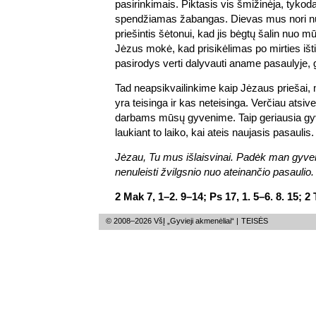
pasirinkimais. Piktasis vis šmižinėja, tykod
spendžiamas žabangas. Dievas mus nori nu
priešintis šėtonui, kad jis bėgtų šalin nuo mū
Jėzus mokė, kad prisikėlimas po mirties ištie
pasirodys verti dalyvauti aname pasaulyje, ga
Tad neapsikvailinkime kaip Jėzaus priešai,
yra teisinga ir kas neteisinga. Verčiau atsiv
darbams mūsų gyvenime. Taip geriausia gy
laukiant to laiko, kai ateis naujasis pasaulis.
Jėzau, Tu mus išlaisvinai. Padėk man gyve
nenuleisti žvilgsnio nuo ateinančio pasaulio.
2 Mak 7, 1–2. 9–14; Ps 17, 1. 5–6. 8. 15; 2 
© 2008–2026 VšĮ „Gyvieji akmenėliai“ |
TEISĖS