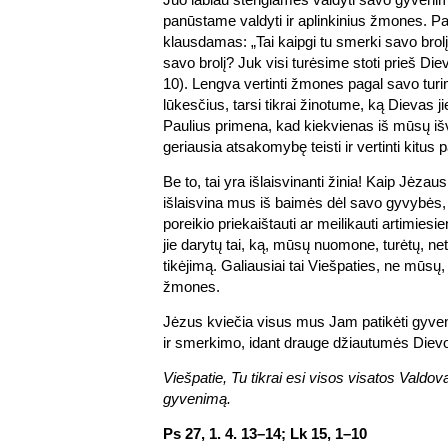
panūstame valdyti ir aplinkinius žmones. Pau
klausdamas: „Tai kaipgi tu smerki savo brolį
savo brolį? Juk visi turėsime stoti prieš Di
10). Lengva vertinti žmones pagal savo turim
lūkesčius, tarsi tikrai žinotume, ką Dievas
Paulius primena, kad kiekvienas iš mūsų išv
geriausia atsakomybę teisti ir vertinti kitus p
Be to, tai yra išlaisvinanti žinia! Kaip Jėzaus
išlaisvina mus iš baimės dėl savo gyvybės, ta
poreikio priekaištauti ar meilikauti artimie
jie darytų tai, ką, mūsų nuomone, turėtų, net
tikėjimą. Galiausiai tai Viešpaties, ne mūsų, 
žmones.
Jėzus kviečia visus mus Jam patikėti gyve
ir smerkimo, idant drauge džiautumės Di
Viešpatie, Tu tikrai esi visos visatos Vald
gyvenimą.
Ps 27, 1. 4. 13–14; Lk 15, 1–10