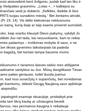
risi atsisveikinti bent žvilgsniu, juolab kad ten liko ir
ję Viešpaties grasinimu. „Lotas <...> kalbėjosi su
inančiais vesti jo dukteris: „Kelkitės, išeikite iš šios
ŠPATS tuojau sunaikins miestą.“ Bet žentams atrodė,
“ (Pr 19, 14). Vis dėlto kiekvienas neklusnumo
vo kainą, kurią šiaip ar taip esame priversti sumokėti.
moko, kaip svarbu klausyti Dievo įsakymų, vykdyti Jo
sitikėti Juo net tada, kai nesuvokiame, kam to reikia.
mės padarinys – troškimas mokytis iš savo, o ne
Tam tikrais gyvenimo laikotarpiais tai padeda
rties bagažą, bet kartais tampa bausme mums
eklusnumo ir tariamos laisvės siekio mes atšlyjame
gadiname santykius su Juo. Mūsų dangiškasis Tėvas
kams paties geriausio, todėl duoda įvairius
am, kad mus suvaržytų ir supančiotų, bet norėdamas
ti šventumu, skleisti Gerąją Naujieną savo aplinkoje
s atspindžiu.
ipatoginti esamoje situacijoje, prisitaikyti prie
deda tam tikrą kaukę ar užsiaugina beveik
rvus, nes permainos baugina ir reikalauja
ri nuo vilko bėgus atsidurti priešais įpykusią mešką.