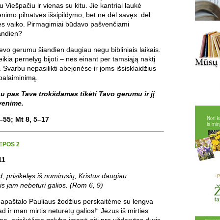
 Viešpačiu ir vienas su kitu. Jie kantriai laukė
nimo pilnatvės išsipildymo, bet ne dėl savęs: dėl
ies vaiko. Pirmagimiai būdavo pašvenčiami
andien?
evo gerumu šiandien daugiau negu bibliniais laikais.
ikia pernelyg bijoti – nes einant per tamsiąją naktį
a. Svarbu nepasilikti abejonėse ir joms išsisklaidžius
palaiminimą.
nu pas Tave trokšdamas tikėti Tavo gerumu ir jį
venime.
–55; Mt 8, 5–17
EPOS 2
11
 prisikėlęs iš numirusių, Kristus daugiau
is jam nebeturi galios. (Rom 6, 9)
s apaštalo Pauliaus žodžius perskaitėme su lengva
ad ir man mirtis neturėtų galios!“ Jėzus iš mirties
mą, prisikėlimo galybe įmanė eiti pro uždarytas duris,