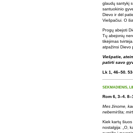
glaudų santykį su
santuokinio gyve
Dievo ir dėl pat
Viešpačiui. O ši
Progų abejoti Di
Tų abejonių nere
tikėjimas tvirtėj
atpažinsi Dievo 
Viešpatie, atei
patirti savo gy
Lk 1, 46–50. 53
SEKMADIENIS, LI
Rom 6, 3–4. 8–
Mes žinome, kad,
nebemiršta; mirt
Kiek kartų šiuo
nostalgija: „O, k
sugrįžo į gyveni