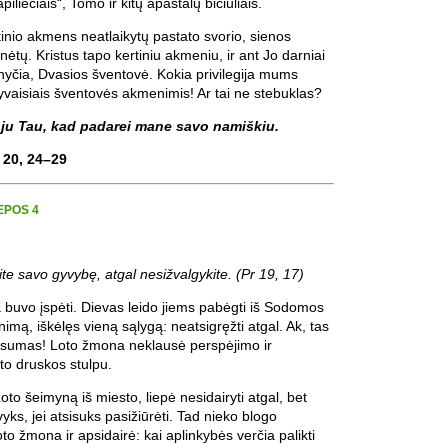
iliečiais“, Tomo ir kitų apaštalų bičiuliais.
inio akmens neatlaikytų pastato svorio, sienos
nėtų. Kristus tapo kertiniu akmeniu, ir ant Jo darniai
yčia, Dvasios šventovė. Kokia privilegija mums
gyvaisiais šventovės akmenimis! Ar tai ne stebuklas?
oju Tau, kad padarei mane savo namiškiu.
 20, 24–29
EPOS 4
e savo gyvybę, atgal nesižvalgykite. (Pr 19, 17)
a buvo įspėti. Dievas leido jiems pabėgti iš Sodomos
nimą, iškėlęs vieną sąlygą: neatsigręžti atgal. Ak, tas
sumas! Loto žmona neklausė perspėjimo ir
rto druskos stulpu.
oto šeimyną iš miesto, liepė nesidairyti atgal, bet
yks, jei atsisuks pasižiūrėti. Tad nieko blogo
 žmona ir apsidairė: kai aplinkybės verčia palikti