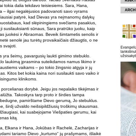
RINKT
nai tokia dalia tekdavo teisiesiems. Sara, Hana,
ARCH
a – ilgai negalėjusios padovanoti savo vyrams
iausiai patyrė, kad Dievas yra neįmanomų dalykų
nuostabaus, kad slėpiningiems svečiams pasakius,
 ji susilauksianti sūnaus, Sara pratrūko juoku, kaip
nas juokėsi ir Abraomas. Beveik šimtametis senolis ir
tė senolė jau turėtų provaikaičiais džiaugtis, o ne
s svajoti.
Evangeliz
lankstinu
s yra šeimų, pavargusių laukti gimimo stebuklo.
užsisakyt
klo laukimą įprasmina suteikdamos namus likimo ir
austiems vaikams – po tokio žingsnio atgyja ir jų
s. Kitos bet kokia kaina nori susilaukti savo vaiko ir
aisingumo klinikoms.
ip porcelianas dorybė. Jeigu jos nepalaiko tikėjimas ir
lūžta. Takoskyra tarp proto ir širdies tampa
bedugne, pamirštame Dievo gerumą, Jo stebuklus.
, širdį užvaldo neišsipildžiusių troškimų skausmas.
džiaugiasi, kai suabejojame Viešpaties gerumu, kai
enas kitą.
, Elkana ir Hana, Jokūbas ir Rachelė, Zacharijas ir
sydami tariamo Dievo „kurtumo“ jų prašymams, išlaikė