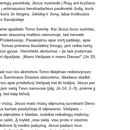
šventųjų paveikslą: Jėzus nusivedė į Rojų ant kryžiaus
, į artimiausius bendradarbius pasikvietė Judą, kuris
 kuris Jo išsigins, Jokūbą ir Joną, labai troškusius
Jo Karalystėje.
ame apaštalo Tomo šventę. Kai Jėzus buvo suimtas,
iūdesio skausmą malšino vienumoje, tad nematė
Prisikėlusiojo. Pasakojimu apie mirtį patikėjo, apie
. Tomas primena šiuolaikinį žmogų: jam reikia tvirtų
us gyvas. Vienintelis skirtumas – jis tais įrodymais
art išpažįsta: „Mano Viešpats ir mano Dievas!“ (Jn 20,
 kad nuo tos akimirkos Tomo tikėjimas nebesvyravo:
ęs Šventosios Dvasios atsiuntimo, iškeliavo skelbti
os apie prisikėlusį Viešpatį net iki Indijos. Jėzus per
 jam vietą Tėvo namuose (plg. Jn 14, 2–3), priėmė jį
, bet kaip bičiulį.
 ir mūsų. Jėzus mato mūsų silpnumą suvokiant Dievo
s kartais pasityčioja iš silpnesnio, Viešpats –
a silpnybes ir klaidas, suteikia reikalingų malonių,
sekti, Jį mylėti „visa siela, visu protu ir visomis
vykdome šį meilės įsakymą, Jėzus padaro mus