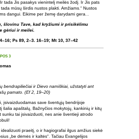
 tada Jis pasakys vienintelį meilės žodį. Ir Jis pats
 tada mūsų širdis nustos plakti. Amžiams.“ Nustos
gims dangui. Eikime per žemę darydami gera...
, šlovinu Tave, kad kryžiumi ir prisikėlimu
 gėriui ir meilei.
14–16; Ps 89, 2–3. 16–19; Mt 10, 37–42
EPOS 3
Tomas
ų bendrapiliečiai ir Dievo namiškiai, užstatyti ant
našų pamato. (Ef 2, 19–20)
esi, įsivaizduodamas save šventųjų bendrijoje
į šalia apaštalų, Bažnyčios mokytojų, kankinių ir kitų
 sunku tai įsivaizduoti, nes anie šventieji atrodo
obuli!
idealizuoti praeitį, o ir hagiografai ilgus amžius siekė
sius „be dėmės ir kaltės“. Tačiau Evangelijos