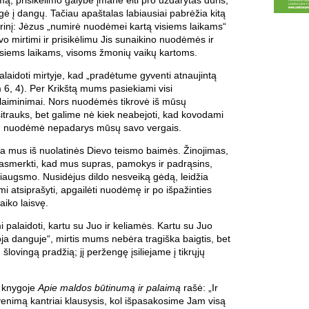
ngė į dangų. Tačiau apaštalas labiausiai pabrėžia kitą
rinį: Jėzus „numirė nuodėmei kartą visiems laikams“
o mirtimi ir prisikėlimu Jis sunaikino nuodėmės ir
visiems laikams, visoms žmonių vaikų kartoms.
laidoti mirtyje, kad „pradėtume gyventi atnaujintą
6, 4). Per Krikštą mums pasiekiami visi
alaiminimai. Nors nuodėmės tikrovė iš mūsų
trauks, bet galime nė kiek neabejoti, kad kovodami
d nuodėmė nepadarys mūsų savo vergais.
ina mus iš nuolatinės Dievo teismo baimės. Žinojimas,
smerkti, kad mus supras, pamokys ir padrąsins,
 džiaugsmo. Nusidėjus dildo nesveiką gėdą, leidžia
mi atsiprašyti, apgailėti nuodėmę ir po išpažinties
vaiko laisvę.
i palaidoti, kartu su Juo ir keliamės. Kartu su Juo
a danguje“, mirtis mums nebėra tragiška baigtis, bet
, šlovingą pradžią; jį peržengę įsiliejame į tikrųjų
s knygoje
Apie maldos būtinumą ir palaimą
rašė: „Ir
venimą kantriai klausysis, kol išpasakosime Jam visą