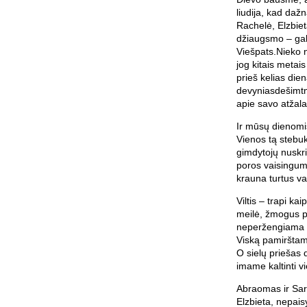
liudija, kad daž
Rachelė, Elzbiet
džiaugsmo – gal
Viešpats.Nieko 
jog kitais metais
prieš kelias die
devyniasdešimtme
apie savo atžala
Ir mūsų dienomi
Vienos tą stebu
gimdytojų nuskri
poros vaisinguma
krauna turtus v
Viltis – trapi ka
meilė, žmogus pa
neperžengiama 
Viską pamirštame
O sielų priešas 
imame kaltinti vi
Abraomas ir Sara
Elzbieta, nepai