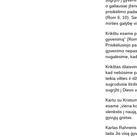
o galiausiai įže
prisikėlimo pada
(Rom 6, 10). Sav
mirties galybę 
Krikštu esame pa
gyvenimą“ (Rom 
Prisikėlusiojo p
gyvenimo nepasi
nugalėsime, ka
Krikštas išlaisv
kad nebūsime pa
teikia vilties ir
sugrudusia širdi
sugrįžti į Dievo 
Kartu su Kristum
esame „viena koj
slenkstis į naują
gyvųjų gretas.
Karlas Rahneri
tada Jis visą gy