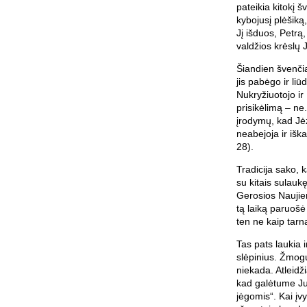
pateikia kitokį 
kybojusį plėšiką
Jį išduos, Petrą,
valdžios krėslų 
Šiandien švenči
jis pabėgo ir l
Nukryžiuotojo ir 
prisikėlimą – ne
įrodymų, kad Jėz
neabejoja ir išk
28).
Tradicija sako,
su kitais sulauk
Gerosios Naujien
tą laiką paruošė
ten ne kaip tarną
Tas pats laukia
slėpinius. Žmogu
niekada. Atleidži
kad galėtume Juo 
jėgomis“. Kai į