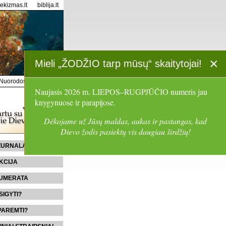
tekizmas.lt
biblija.lt
×
Mieli „ŽODŽIO tarp mūsų“ skaitytojai!
Nuorodos
Paieška
Naujasis 2026 m. LIEPOS–RUGPJŪČIO numeris jau
knygynuose ir parapijose.
Dėkojame už Jūsų maldas, aukas ir pastangas, kad
Dievo žodis pasiektų vis daugiau širdžių!
 ŽURNALĄ
KCIJA
UMERATA
SIGYTI?
PAREMTI?