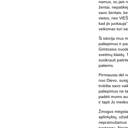
namus, su jais no
žentai, nepatikė
savo žentais, ket
vietos, nes VIE
kad jis juokauja
veiksmas turi sa
Ši istorija mus 
paliepimus ir pa
Gimtosios nuodė
svetimų klaidų. 
susikrauti pati
patiems.
Pirmiausia dėl n
nuo Dievo, susi
trokšta savo vai
paliepimus ne t
padėti mums aug
ir tapti Jo meilė
Žmogus mėgsta įs
aplinkybių, užsi
nepramušamus ša
pastangų. Nesino