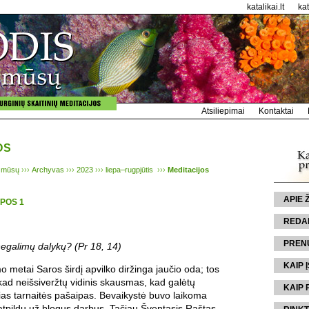
katalikai.lt
ka
Atsiliepimai
Kontaktai
OS
 mūsų
›››
Archyvas
›››
2023
›››
liepa–rugpjūtis
›››
Meditacijos
APIE
EPOS 1
REDA
PREN
negalimų dalykų? (Pr 18, 14)
KAIP Į
 metai Saros širdį apvilko diržinga jaučio oda; tos
kad neišsiveržtų vidinis skausmas, kad galėtų
KAIP 
ias tarnaitės pašaipas. Bevaikystė buvo laikoma
tpildu už blogus darbus. Tačiau Šventasis Raštas