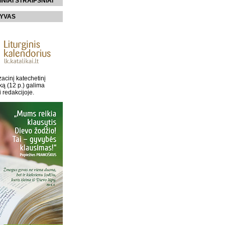
INIAI STRAIPSNIAI
YVAS
acinį katechetinį
ką (12 p.) galima
i redakcijoje.