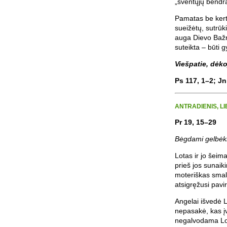
„šventųjų bendrap
Pamatas be kert
sueižėtų, sutrūki
auga Dievo Bažn
suteikta – būti 
Viešpatie, dėk
Ps 117, 1–2; Jn
ANTRADIENIS, LI
Pr 19, 15–29
Bėgdami gelbėkit
Lotas ir jo šeim
prieš jos sunaiki
moteriškas smal
atsigręžusi pavi
Angelai išvedė L
nepasakė, kas įv
negalvodama Loto