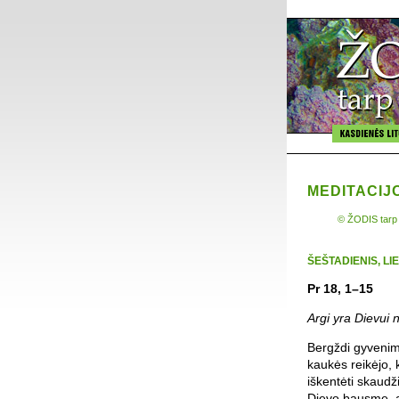
MEDITACIJ
© ŽODIS tarp
ŠEŠTADIENIS, LI
Pr 18, 1–15
Argi yra Dievui 
Bergždi gyvenimo
kaukės reikėjo, 
iškentėti skaudž
Dievo bausme, a