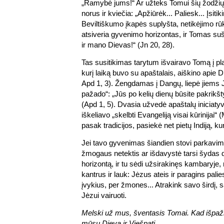
„Ramybė jums!“ Ar užteks Tomui šių žodžių?
norus ir kviečia: „Apžiūrėk... Paliesk... Įsitik
Beviltiškumo įkapės suplyšta, netikėjimo rūk
atsiveria gyvenimo horizontas, ir Tomas s
ir mano Dievas!“ (Jn 20, 28).
Tas susitikimas tarytum išvairavo Tomą į pla
kurį laiką buvo su apaštalais, aiškino apie D
Apd 1, 3). Žengdamas į Dangų, liepė jiems J
pažado“: „Jūs po kelių dienų būsite pakrikšt
(Apd 1, 5). Dvasia užvedė apaštalų iniciatyvos
iškeliavo „skelbti Evangeliją visai kūrinijai“
pasak tradicijos, pasiekė net pietų Indiją, ku
Jei tavo gyvenimas šiandien stovi parkavimo 
žmogaus netektis ar išdavystė tarsi šydas d
horizontą, ir tu sėdi užsirakinęs kambaryje,
kantrus ir lauk: Jėzus ateis ir paragins palie
įvykius, per žmones... Atrakink savo širdį, s
Jėzui vairuoti.
Melski už mus, šventasis Tomai. Kad išpaž
mūsų Dievą ir Viešpatį.