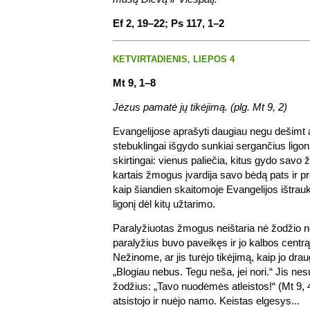
Ef 2, 19–22; Ps 117, 1–2
KETVIRTADIENIS, LIEPOS 4
Mt 9, 1–8
Jėzus pamatė jų tikėjimą. (plg. Mt 9, 2)
Evangelijose aprašyti daugiau negu dešimt 
stebuklingai išgydo sunkiai sergančius ligoni
skirtingai: vienus paliečia, kitus gydo savo ž
kartais žmogus įvardija savo bėdą pats ir pr
kaip šiandien skaitomoje Evangelijos ištrau
ligonį dėl kitų užtarimo.
Paralyžiuotas žmogus neištaria nė žodžio n
paralyžius buvo paveikęs ir jo kalbos cen
Nežinome, ar jis turėjo tikėjimą, kaip jo drau
„Blogiau nebus. Tegu neša, jei nori.“ Jis n
žodžius: „Tavo nuodėmės atleistos!“ (Mt 9, 4
atsistojo ir nuėjo namo. Keistas elgesys...