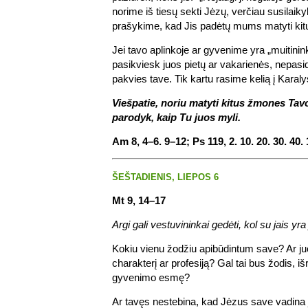
norime iš tiesų sekti Jėzų, verčiau susilaik
prašykime, kad Jis padėtų mums matyti kitu
Jei tavo aplinkoje ar gyvenime yra „muitininkų
pasikviesk juos pietų ar vakarienės, nepasidid
pakvies tave. Tik kartu rasime kelią į Karaly
Viešpatie, noriu matyti kitus žmones Tav
parodyk, kaip Tu juos myli.
Am 8, 4–6. 9–12; Ps 119, 2. 10. 20. 30. 40.
ŠEŠTADIENIS, LIEPOS 6
Mt 9, 14–17
Argi gali vestuvininkai gedėti, kol su jais yra
Kokiu vienu žodžiu apibūdintum save? Ar ju
charakterį ar profesiją? Gal tai bus žodis, iš
gyvenimo esmę?
Ar tavęs nestebina, kad Jėzus save vadina 