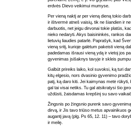
erdvės Dievo veikimui mumyse.
Per vieną naktį ar per vieną dieną tokio da
ir ištvermė atneš vaisių, tik ne šiandien ir n
darbuotis, net jeigu dirvonai tokie platūs, kad
nieko nedaryti. Akys baisininkės, rankos dar
lietuvių liaudies patarlė. Paprašyk, kad Šve
vieną sritį, kurioje galėtum pakeisti vieną d
padedamas išrausi vieną ydą ir vietoj jos p
gyvenimas įsišaknys tavyje ir skleis pump
Galbūt prireiks laiko, kol suvoksi, ką turi 
kitų elgesio, nors dvasinio gyvenimo pradžio
patį, ką daro kiti. Jei kaimynas metė rūkyti, k
gal tai visai netiks. Tu gal atsikratysi šio įpr
uždūsti, žaisdamas krepšinį su savo vaikaič
Žingsnis po žingsnio purenk savo gyvenimą
dirvą, ir Jis tavo triūso metus apvainikuos 
augantį javą (plg. Ps 65, 12. 11) – tavo dor
ir meilę.