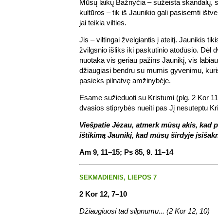
Mūsų laikų Bažnyčia – sužeista skandalų, s
kultūros – tik iš Jaunikio gali pasisemti ištv
jai teikia vilties.
Jis – viltingai žvelgiantis į ateitį. Jaunikis ti
žvilgsnio išliks iki paskutinio atodūsio. Dėl d
nuotaka vis geriau pažins Jaunikį, vis labia
džiaugiasi bendru su mumis gyvenimu, kuri
pasieks pilnatvę amžinybėje.
Esame sužieduoti su Kristumi (plg. 2 Kor 11,
dvasios stiprybės nueiti pas Jį nesuteptu Kr
Viešpatie Jėzau, atmerk mūsų akis, kad 
ištikimą Jaunikį, kad mūsų širdyje įsišak
Am 9, 11–15; Ps 85, 9. 11–14
SEKMADIENIS, LIEPOS 7
2 Kor 12, 7–10
Džiaugiuosi tad silpnumu... (2 Kor 12, 10)