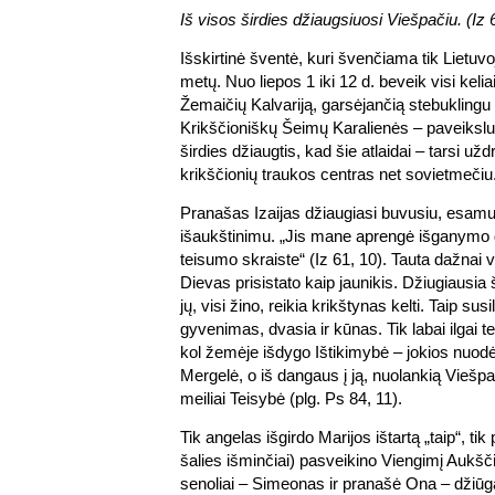
Iš visos širdies džiaugsiuosi Viešpačiu. (Iz 
Išskirtinė šventė, kuri švenčiama tik Lietuv
metų. Nuo liepos 1 iki 12 d. beveik visi keli
Žemaičių Kalvariją, garsėjančią stebuklingu
Krikščioniškų Šeimų Karalienės – paveikslu
širdies džiaugtis, kad šie atlaidai – tarsi u
krikščionių traukos centras net sovietmečiu
Pranašas Izaijas džiaugiasi buvusiu, esamu 
išaukštinimu. „Jis mane aprengė išganymo 
teisumo skraiste“ (Iz 61, 10). Tauta dažnai
Dievas prisistato kaip jaunikis. Džiugiausia
jų, visi žino, reikia krikštynas kelti. Taip su
gyvenimas, dvasia ir kūnas. Tik labai ilgai te
kol žemėje išdygo Ištikimybė – jokios nuod
Mergelė, o iš dangaus į ją, nuolankią Viešpa
meiliai Teisybė (plg. Ps 84, 11).
Tik angelas išgirdo Marijos ištartą „taip“, ti
šalies išminčiai) pasveikino Viengimį Aukšči
senoliai – Simeonas ir pranašė Ona – džiūg