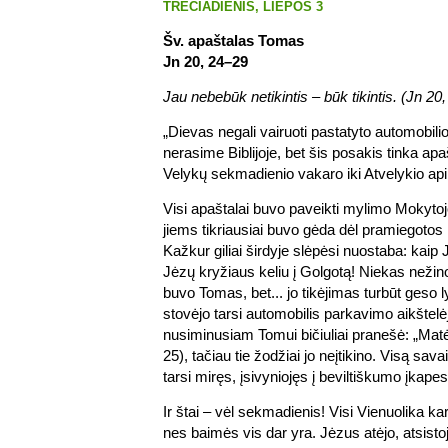
TREČIADIENIS, LIEPOS 3
Šv. apaštalas Tomas
Jn 20, 24–29
Jau nebebūk netikintis – būk tikintis. (Jn 20,
„Dievas negali vairuoti pastatyto automobilio
nerasime Biblijoje, bet šis posakis tinka a
Velykų sekmadienio vakaro iki Atvelykio apib
Visi apaštalai buvo paveikti mylimo Mokytojo
jiems tikriausiai buvo gėda dėl pramiegoto
Kažkur giliai širdyje slėpėsi nuostaba: kaip 
Jėzų kryžiaus keliu į Golgotą! Niekas nežin
buvo Tomas, bet... jo tikėjimas turbūt geso l
stovėjo tarsi automobilis parkavimo aikštelėj
nusiminusiam Tomui bičiuliai pranešė: „Matė
25), tačiau tie žodžiai jo neįtikino. Visą sava
tarsi miręs, įsivyniojęs į beviltiškumo įkapes
Ir štai – vėl sekmadienis! Visi Vienuolika ka
nes baimės vis dar yra. Jėzus atėjo, atsistojo