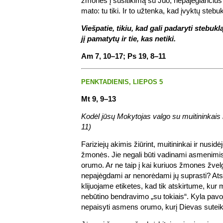
žmones į susitikimą su Juo, nepajėgiančius 
mato: tu tiki. Ir to užtenka, kad įvyktų stebu
Viešpatie, tikiu, kad gali padaryti stebuk
jį pamatytų ir tie, kas netiki.
Am 7, 10–17; Ps 19, 8–11
PENKTADIENIS, LIEPOS 5
Mt 9, 9–13
Kodėl jūsų Mokytojas valgo su muitininkais i
11)
Fariziejų akimis žiūrint, muitininkai ir nusidėj
žmonės. Jie negali būti vadinami asmenimis
orumo. Ar ne taip į kai kuriuos žmones žvel
nepajėgdami ar nenorėdami jų suprasti? Atsi
klijuojame etiketes, kad tik atskirtume, kur
nebūtino bendravimo „su tokiais“. Kyla pavo
nepaisyti asmens orumo, kurį Dievas suteik