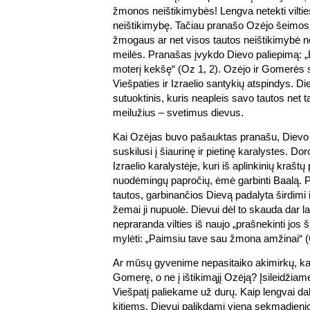
žmonos neištikimybės! Lengva netekti vilties
neištikimybę. Tačiau pranašo Ozėjo šeimos i
žmogaus ar net visos tautos neištikimybė 
meilės. Pranašas įvykdo Dievo paliepimą: 
moterį kekšę“ (Oz 1, 2). Ozėjo ir Gomerės s
Viešpaties ir Izraelio santykių atspindys. Di
sutuoktinis, kuris neapleis savo tautos net t
meilužius – svetimus dievus.
Kai Ozėjas buvo pašauktas pranašu, Dievo 
suskilusi į šiaurinę ir pietinę karalystes. 
Izraelio karalystėje, kuri iš aplinkinių kraš
nuodėmingų papročių, ėmė garbinti Baalą. P
tautos, garbinančios Dievą padalyta širdimi 
žemai ji nupuolė. Dievui dėl to skauda dar la
nepraranda vilties iš naujo „prašnekinti jos š
mylėti: „Paimsiu tave sau žmona amžinai“ (
Ar mūsų gyvenime nepasitaiko akimirkų, ka
Gomerę, o ne į ištikimąjį Ozėją? Įsileidžiame 
Viešpatį paliekame už durų. Kaip lengvai dali
kitiems, Dievui palikdami vieną sekmadienio 