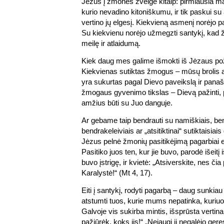
Jėzus į žmones žvelgė kitaip: pirmiausia 
kurio nevadino kitoniškumu, ir tik paskui su 
vertino jų elgesį. Kiekvieną asmenį norėjo paž
Su kiekvienu norėjo užmegzti santykį, kad 
meilę ir atlaidumą.
Kiek daug mes galime išmokti iš Jėzaus pož
Kiekvienas sutiktas žmogus – mūsų brolis 
yra sukurtas pagal Dievo paveikslą ir pana
žmogaus gyvenimo tikslas – Dievą pažinti, pa
amžius būti su Juo danguje.
Ar gebame taip bendrauti su namiškiais, be
bendrakeleiviais ar „atsitiktinai“ sutiktaisia
Jėzus pelnė žmonių pasitikėjimą pagarbiai 
Pasitiko juos ten, kur jie buvo, parodė išeitį 
buvo įstrigę, ir kvietė: „Atsiverskite, nes č
Karalystė!“ (Mt 4, 17).
Eiti į santykį, rodyti pagarbą – daug sunkia
atstumti tuos, kurie mums nepatinka, kuriuo
Galvoje vis sukirba mintis, išsprūsta vertina
pažiūrėk, koks jis!“ „Nejaugi ji negalėjo gere