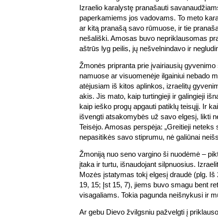
Izraelio karalystę pranašauti savanaudžiams
paperkamiems jos vadovams. To meto karali
ar kitą pranašą savo rūmuose, ir tie pranaš
nešališki. Amosas buvo nepriklausomas pra
aštrūs lyg peilis, jų nešvelnindavo ir neglud
Žmonės pripranta prie įvairiausių gyvenimo
namuose ar visuomenėje ilgainiui nebado 
atėjusiam iš kitos aplinkos, izraelitų gyvenim
akis. Jis mato, kaip turtingieji ir galingieji i
kaip ieško progų apgauti patiklų teisųjį. Ir ka
išvengti atsakomybės už savo elgesį, likti n
Teisėjo. Amosas perspėja: „Greitieji neteks s
nepasitikės savo stiprumu, nė galiūnai neiš
Žmoniją nuo seno vargino ši nuodėmė – pik
įtaka ir turtu, išnaudojant silpnuosius. Izraeli
Mozės įstatymas tokį elgesį draudė (plg. Iš 
19, 15; Įst 15, 7), jiems buvo smagu bent ret
visagaliams. Tokia pagunda neišnykusi ir mū
Ar gebu Dievo žvilgsniu pažvelgti į prikla