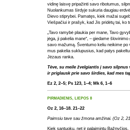
vidinę laisvę pripažinti savo ribotumus, silpn
Nuolankumas širdyje sukuria daugiau erdvė
Dievo stiprybei. Pamatęs, kiek mažai sugeb
Viešpačiui ir prašyk, kad Jis pridėtų tai, ko 
„Tavo ramybė plaukia per mane, Tavo gyvy
jėga, ji pakelia mane“, – giedame šlovinim
savo mažumą. Šventumo keliu neikime po v
mus pakelia suklupusius, kad patys pakeltu
Jėzaus ranka.
Tėve, su meile žvelgiantis į savo silpnus
ir priglausk prie savo širdies, kad mes t
Ez 2, 2–5; Ps 123, 1–4; Mk 6, 1–6
PIRMADIENIS, LIEPOS 8
Oz 2, 16–18. 21–22
Paimsiu tave sau žmona amžinai. (Oz 2, 21
Kiek santuokų, net ir palaimintų Bažnyčios, 