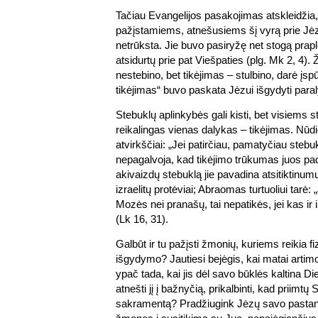
Tačiau Evangelijos pasakojimas atskleidžia, 
pažįstamiems, atnešusiems šį vyrą prie Jėz
netrūksta. Jie buvo pasiryžę net stogą praplė
atsidurtų prie pat Viešpaties (plg. Mk 2, 4)
nestebino, bet tikėjimas – stulbino, darė įspūd
tikėjimas“ buvo paskata Jėzui išgydyti paraly
Stebuklų aplinkybės gali kisti, bet visiems 
reikalingas vienas dalykas – tikėjimas. N
atvirkščiai: „Jei patirčiau, pamatyčiau stebukl
nepagalvoja, kad tikėjimo trūkumas juos pad
akivaizdų stebuklą jie pavadina atsitiktinum
izraelitų protėviai; Abraomas turtuoliui tarė: 
Mozės nei pranašų, tai nepatikės, jei kas ir i
(Lk 16, 31).
Galbūt ir tu pažįsti žmonių, kuriems reikia fi
išgydymo? Jautiesi bejėgis, kai matai arti
ypač tada, kai jis dėl savo būklės kaltina Di
atnešti jį į bažnyčią, prikalbinti, kad priimtų
sakramentą? Pradžiugink Jėzų savo pastan