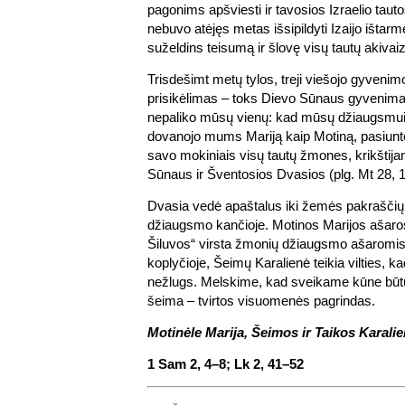
pagonims apšviesti ir tavosios Izraelio tauto
nebuvo atėjęs metas išsipildyti Izaijo ištar
suželdins teisumą ir šlovę visų tautų akivaiz
Trisdešimt metų tylos, treji viešojo gyvenimo
prisikėlimas – toks Dievo Sūnaus gyvenim
nepaliko mūsų vienų: kad mūsų džiaugsmui 
dovanojo mums Mariją kaip Motiną, pasiunt
savo mokiniais visų tautų žmones, krikštija
Sūnaus ir Šventosios Dvasios (plg. Mt 28, 1
Dvasia vedė apaštalus iki žemės pakraščių,
džiaugsmo kančioje. Motinos Marijos ašaro
Šiluvos“ virsta žmonių džiaugsmo ašaromis
koplyčioje, Šeimų Karalienė teikia vilties, k
nežlugs. Melskime, kad sveikame kūne būtų
šeima – tvirtos visuomenės pagrindas.
Motinėle Marija, Šeimos ir Taikos Karali
1 Sam 2, 4–8; Lk 2, 41–52