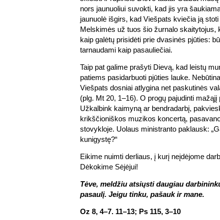
nors jaunuoliui suvokti, kad jis yra šaukiama
jaunuolė išgirs, kad Viešpats kviečia ją stoti
Melskimės už tuos šio žurnalo skaitytojus, 
kaip galėtų prisidėti prie dvasinės pjūties: b
tarnaudami kaip pasauliečiai.
Taip pat galime prašyti Dievą, kad leistų 
patiems pasidarbuoti pjūties lauke. Nebūtina 
Viešpats dosniai atlygina net paskutinės v
(plg. Mt 20, 1–16). O progų pajudinti mažąjį pi
Užkalbink kaimyną ar bendradarbį, pakviesk 
krikščioniškos muzikos koncertą, pasavanor
stovykloje. Uolaus ministranto paklausk: „G
kunigystę?“
Eikime nuimti derliaus, į kurį neįdėjome darb
Dėkokime Sėjėjui!
Tėve, meldžiu atsiųsti daugiau darbininkų
pasaulį. Jeigu tinku, pašauk ir mane.
Oz 8, 4–7. 11–13; Ps 115, 3–10