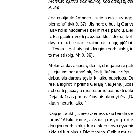
Melskite pjūties šeimininką, kad atsiųstų dar
9, 38)
Jėzus atjautė žmones, kurie buvo „suvargę i
piemens“ (Mt 9, 37). Jis norėjo būti jų Ganyto
laisvinti iš nuodėmės bei mirties pančių. Derl
reikia pjauti ir vežti į Jėzaus klėtį. Jėzus ko
dvylika, bet jie dar tikrai nepasirengę pjūčiai
– Tėvas – gali atsiųsti daugiau darbininkų, 
to melsti (plg. Mt 9, 38).
Mokiniai davė gausų derlių, dar gausesnį a
įtikėjusios per apaštalų žodį. Tačiau ir sėja, ir
dabar, šis darbas tęsis iki laikų pabaigos.
reikia išgirsti ir priimti Gerąją Naujieną, juo
subręsti pjūčiai, o mes esame pašaukti sukra
Deja, dažnas purtosi šios atsakomybės: „D
kitam neturiu laiko.“
Kaip įsitraukti į Dievo „žemės ūkio bendrovę
turtus? Atsiliepkime į Jėzaus prašymą ir me
daugiau darbininkų, kurie skirs savo gyvenim
skleisti ir rūpinsis Dievo tauta. Galbūt mū