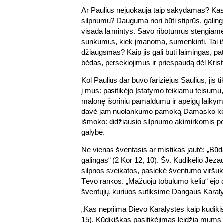
Ar Paulius nejuokauja taip sakydamas? Kas 
silpnumu? Dauguma nori būti stiprūs, galingi,
visada laimintys. Savo ribotumus stengiamės
sunkumus, kiek įmanoma, sumenkinti. Tai iš
džiaugsmas? Kaip jis gali būti laimingas, p
bėdas, persekiojimus ir priespaudą dėl Krist
Kol Paulius dar buvo fariziejus Saulius, jis 
į mus: pasitikėjo Įstatymo teikiamu teisumu,
malonę išoriniu pamaldumu ir apeigų laikym
davė jam nuolankumo pamoką Damasko kely
išmoko: didžiausio silpnumo akimirkomis per j
galybė.
Ne vienas šventasis ar mistikas jautė: „Bū
galingas“ (2 Kor 12, 10). Šv. Kūdikėlio Jėz
silpnos sveikatos, pasiekė šventumo viršuka
Tėvo rankos. „Mažuoju tobulumo keliu“ ėj
šventųjų, kuriuos sutiksime Dangaus Karaly
„Kas nepriima Dievo Karalystės kaip kūdikis,
15). Kūdikiškas pasitikėjimas leidžia mums a