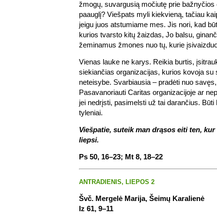
žmogų, suvargusią močiutę prie bažnyčios 
paauglį? Viešpats myli kiekvieną, tačiau kaip 
jeigu juos atstumiame mes. Jis nori, kad b
kurios tvarsto kitų žaizdas, Jo balsu, ginanč
žeminamus žmones nuo tų, kurie įsivaizduoj
Vienas lauke ne karys. Reikia burtis, įsitrau
siekiančias organizacijas, kurios kovoja su 
neteisybe. Svarbiausia – pradėti nuo savęs,
Pasavanoriauti Caritas organizacijoje ar ne
jei nedrįsti, pasimelsti už tai darančius. Būti 
tyleniai.
Viešpatie, suteik man drąsos eiti ten, kur s
liepsi.
Ps 50, 16–23; Mt 8, 18–22
ANTRADIENIS, LIEPOS 2
Švč. Mergelė Marija, Šeimų Karalienė
Iz 61, 9–11