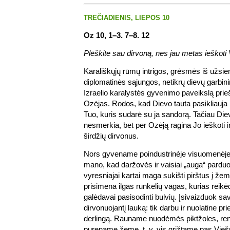
TREČIADIENIS, LIEPOS 10
Oz 10, 1–3. 7–8. 12
Plėškite sau dirvoną, nes jau metas ieškoti 
Karališkųjų rūmų intrigos, grėsmės iš užsien
diplomatinės sąjungos, netikrų dievų garbini
Izraelio karalystės gyvenimo paveikslą prie
Ozėjas. Rodos, kad Dievo tauta pasikliauja be
Tuo, kuris sudarė su ja sandorą. Tačiau Diev
nesmerkia, bet per Ozėją ragina Jo ieškoti ir
širdžių dirvonus.
Nors gyvename poindustrinėje visuomenėje, 
mano, kad daržovės ir vaisiai „auga“ parduo
vyresniajai kartai maga sukišti pirštus į žemę
prisimena ilgas runkelių vagas, kurias reikėd
galėdavai pasisodinti bulvių. Įsivaizduok s
dirvonuojantį lauką: tik darbu ir nuolatine prie
derlingą. Rauname nuodėmės piktžoles, r
purename žemę, t. y. vis grįžtame pas Viešp