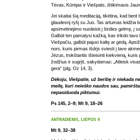
Tėvas, Kūrėjas ir Viešpats, ištikimasis Jaun
Jei skaitai šią meditaciją, tikėtina, kad bent 
glaudesnį ryšį su Juo. Tas artumas leidžia 
apsimetinėjimo nusileisti į širdies gelmę, į 
Galbūt ten pamatysi kažką, kas trikdo tavo
Viešpačiu, galbūt pajusi kaltę ar gėdą. Apsiž
nors, kuris pirmas išdrįs sviesti į tave akmen
Jėzus, trokštantis išteisinti kiekvieną, kuri
žodžius ir sugrįš, sakydamas: „Atleisk visas
gera“ (plg. Oz 14, 3).
Dėkoju, Viešpatie, už beribę ir niekada n
meilę, kuri neieško naudos sau, pamiršta,
nepasiduoda piktumui.
Ps 145, 2–9; Mt 9, 18–26
ANTRADIENIS, LIEPOS 9
Mt 9, 32–38