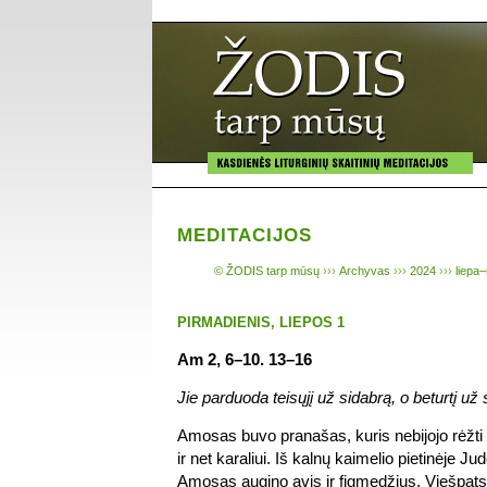
MEDITACIJOS
© ŽODIS tarp mūsų
›››
Archyvas
›››
2024
›››
liepa–
PIRMADIENIS, LIEPOS 1
Am 2, 6–10. 13–16
Jie parduoda teisųjį už sidabrą, o beturtį už
Amosas buvo pranašas, kuris nebijojo rėžti 
ir net karaliui. Iš kalnų kaimelio pietinėje Ju
Amosas augino avis ir figmedžius, Viešpats j