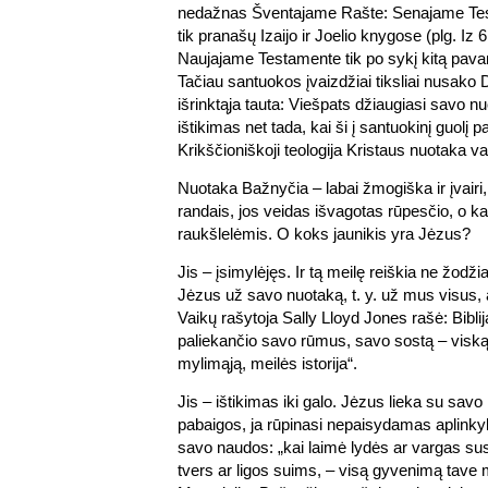
nedažnas Šventajame Rašte: Senajame Te
tik pranašų Izaijo ir Joelio knygose (plg. Iz 61
Naujajame Testamente tik po sykį kitą pava
Tačiau santuokos įvaizdžiai tiksliai nusako 
išrinktąja tauta: Viešpats džiaugiasi savo nuo
ištikimas net tada, kai ši į santuokinį guolį 
Krikščioniškoji teologija Kristaus nuotaka v
Nuotaka Bažnyčia – labai žmogiška ir įvairi
randais, jos veidas išvagotas rūpesčio, o ka
raukšlelėmis. O koks jaunikis yra Jėzus?
Jis – įsimylėjęs. Ir tą meilę reiškia ne žodži
Jėzus už savo nuotaką, t. y. už mus visus,
Vaikų rašytoja Sally Lloyd Jones rašė: Biblij
paliekančio savo rūmus, savo sostą – viską
mylimąją, meilės istorija“.
Jis – ištikimas iki galo. Jėzus lieka su savo 
pabaigos, ja rūpinasi nepaisydamas aplink
savo naudos: „kai laimė lydės ar vargas su
tvers ar ligos suims, – visą gyvenimą tave m