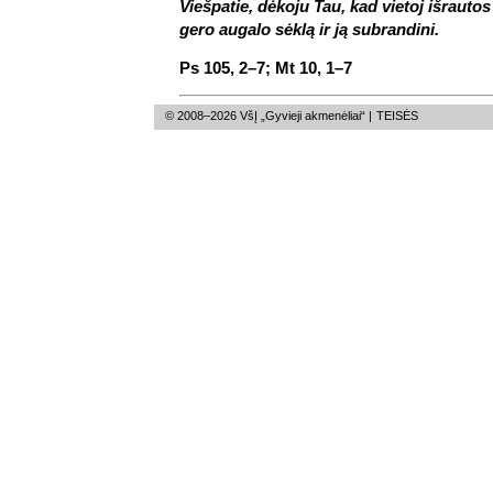
Viešpatie, dėkoju Tau, kad vietoj išrautos 
gero augalo sėklą ir ją subrandini.
Ps 105, 2–7; Mt 10, 1–7
© 2008–2026 VšĮ „Gyvieji akmenėliai“ |
TEISĖS