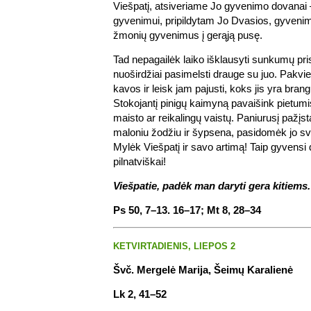
Viešpatį, atsiveriame Jo gyvenimo dovanai 
gyvenimui, pripildytam Jo Dvasios, gyvenimui
žmonių gyvenimus į gerąją pusę.
Tad nepagailėk laiko išklausyti sunkumų pr
nuoširdžiai pasimelsti drauge su juo. Pakvie
kavos ir leisk jam pajusti, koks jis yra brang
Stokojantį pinigų kaimyną pavaišink pietumi
maisto ar reikalingų vaistų. Paniurusį pažį
maloniu žodžiu ir šypsena, pasidomėk jo sv
Mylėk Viešpatį ir savo artimą! Taip gyvensi 
pilnatviškai!
Viešpatie, padėk man daryti gera kitiems.
Ps 50, 7–13. 16–17; Mt 8, 28–34
KETVIRTADIENIS, LIEPOS 2
Švč. Mergelė Marija, Šeimų Karalienė
Lk 2, 41–52