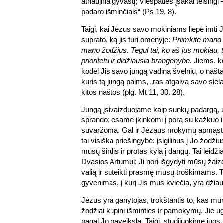
atnaujina gyvastį; Viešpaties įsakai teising
padaro išminčiais“ (Ps 19, 8).
Taigi, kai Jėzus savo mokiniams liepė imti Jo 
suprato, ką jis turi omenyje:
Priimkite mano
mano žodžius. Tegul tai, ko aš jus mokiau, 
prioritetu ir didžiausia brangenybe
. Jiems, k
kodėl Jis savo jungą vadina švelniu, o naštą
kuris tą jungą paims, „ras atgaivą savo siela
kitos naštos (plg. Mt 11, 30. 28).
Jungą įsivaizduojame kaip sunkų padargą
sprando; esame įkinkomi į porą su kažkuo i
suvaržoma. Gal ir Jėzaus mokymų apmąst
tai visiška priešingybė: įsigilinus į Jo žod
mūsų širdis ir protas kyla į dangų. Tai leidž
Dvasios Artumui; Ji nori išgydyti mūsų žaiz
valią ir suteikti prasmę mūsų troškimams. T
gyvenimas, į kurį Jis mus kviečia, yra džiaug
Jėzus yra ganytojas, trokštantis to, kas mu
žodžiai kupini išminties ir pamokymų. Jie ug
pagal Jo paveikslą. Taigi, studijuokime juo