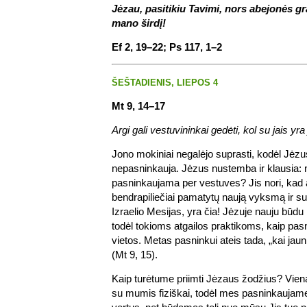
Jėzau, pasitikiu Tavimi, nors abejonės g
mano širdį!
Ef 2, 19–22; Ps 117, 1–2
ŠEŠTADIENIS, LIEPOS 4
Mt 9, 14–17
Argi gali vestuvininkai gedėti, kol su jais yra
Jono mokiniai negalėjo suprasti, kodėl Jėzus
nepasninkauja. Jėzus nustemba ir klausia:
pasninkaujama per vestuves? Jis nori, kad 
bendrapiliečiai pamatytų naują vyksmą ir sup
Izraelio Mesijas, yra čia! Jėzuje nauju būdu
todėl tokioms atgailos praktikoms, kaip pas
vietos. Metas pasninkui ateis tada, „kai jauni
(Mt 9, 15).
Kaip turėtume priimti Jėzaus žodžius? Vien
su mumis fiziškai, todėl mes pasninkaujame 