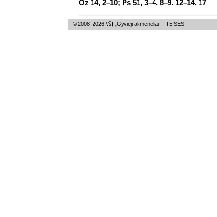
Oz 14, 2–10; Ps 51, 3–4. 8–9. 12–14. 17
© 2008–2026 VšĮ „Gyvieji akmenėliai“ |
TEISĖS