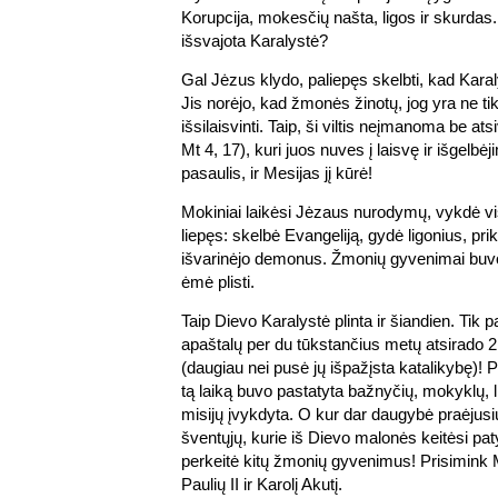
Korupcija, mokesčių našta, ligos ir skurdas. 
išsvajota Karalystė?
Gal Jėzus klydo, paliepęs skelbti, kad Karaly
Jis norėjo, kad žmonės žinotų, jog yra ne tik 
išsilaisvinti. Taip, ši viltis neįmanoma be atsi
Mt 4, 17), kuri juos nuves į laisvę ir išgelbėj
pasaulis, ir Mesijas jį kūrė!
Mokiniai laikėsi Jėzaus nurodymų, vykdė vi
liepęs: skelbė Evangeliją, gydė ligonius, prik
išvarinėjo demonus. Žmonių gyvenimai buvo 
ėmė plisti.
Taip Dievo Karalystė plinta ir šiandien. Tik p
apaštalų per du tūkstančius metų atsirado 2,
(daugiau nei pusė jų išpažįsta katalikybę)! 
tą laiką buvo pastatyta bažnyčių, mokyklų, li
misijų įvykdyta. O kur dar daugybė praėjus
šventųjų, kurie iš Dievo malonės keitėsi pat
perkeitė kitų žmonių gyvenimus! Prisimink 
Paulių II ir Karolį Akutį.