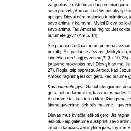
varguolius, krašte buvo daug neteisingumo.
savo pranašą Amosą, kad šis pasakytų izrae
apeigos Dievui nėra malonios ir priimtinos, jei
savo artimu ir kaimynu. Mylėti Dievą be joki
savo artimą. Tad Amosas ragino: „Ieškokite 
būtumėte gyvi“ (Am 5, 14).
Šie pranašo žodžiai mums primena Jėzaus 
pokalbį. Šis paklausė Jėzaus: „Mokytojau, ką
laimėčiau amžinąjį gyvenimą?“ (Lk 10, 25). 
Įstatymo mokytojas myli Dievą ir artimą, jis
27). Regis, taip paprasta. Atrodo, kad Jėzus
Amoso raginimą ieškoti gero, kad būtume gy
Kad būtumėte gyvi.
Galbūt stengiamės dorai e
gera, bet ar darome tai, kas mums padės išl
Ar darome tai, kas teikia tikrą džiaugsmą ir
šiame gyvenime, tiek būsimajame – gyven
Dievas mus kviečia ieškoti gero. Jis ragin
ieškoti, kaip galėtume sustiprinti savo artimu
žmonių kančias. Jei mylime juos, mylime Vi