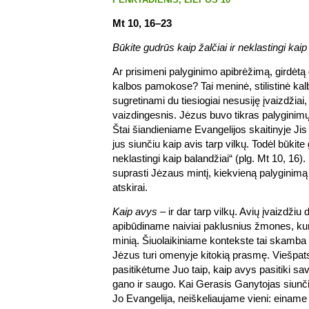
Mt 10, 16–23
Būkite gudrūs kaip žalčiai ir neklastingi kaip
Ar prisimeni palyginimo apibrėžimą, girdėtą
kalbos pamokose? Tai meninė, stilistinė kal
sugretinami du tiesiogiai nesusiję įvaizdžiai,
vaizdingesnis. Jėzus buvo tikras palyginimų
Štai šiandieniame Evangelijos skaitinyje J
jus siunčiu kaip avis tarp vilkų. Todėl būkite
neklastingi kaip balandžiai“ (plg. Mt 10, 16)
suprasti Jėzaus mintį, kiekvieną palyginim
atskirai.
Kaip avys
– ir dar tarp vilkų. Avių įvaizdžiu 
apibūdiname naiviai paklusnius žmones, kur
minią. Šiuolaikiniame kontekste tai skamba 
Jėzus turi omenyje kitokią prasmę. Viešpat
pasitikėtume Juo taip, kaip avys pasitiki sa
gano ir saugo. Kai Gerasis Ganytojas siunči
Jo Evangelija, neiškeliaujame vieni: einame