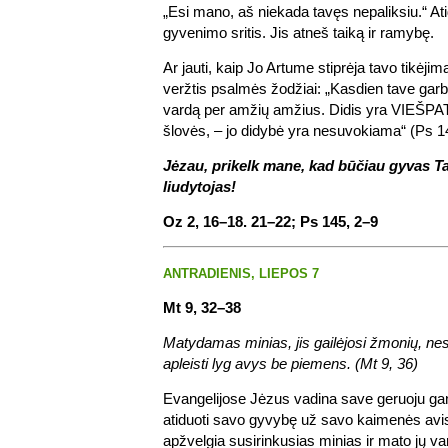
„Esi mano, aš niekada tavęs nepaliksiu.“ A
gyvenimo sritis. Jis atneš taiką ir ramybę.
Ar jauti, kaip Jo Artume stiprėja tavo tikėjim
veržtis psalmės žodžiai: „Kasdien tave garbi
vardą per amžių amžius. Didis yra VIEŠPATS
šlovės, – jo didybė yra nesuvokiama“ (Ps 1
Jėzau, prikelk mane, kad būčiau gyvas T
liudytojas!
Oz 2, 16–18. 21–22; Ps 145, 2–9
ANTRADIENIS, LIEPOS 7
Mt 9, 32–38
Matydamas minias, jis gailėjosi žmonių, nes
apleisti lyg avys be piemens. (Mt 9, 36)
Evangelijose Jėzus vadina save geruoju gan
atiduoti savo gyvybę už savo kaimenės avis
apžvelgia susirinkusias minias ir mato jų v