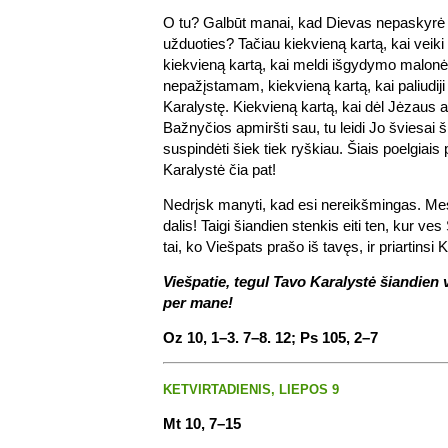
O tu? Galbūt manai, kad Dievas nepaskyrė 
užduoties? Tačiau kiekvieną kartą, kai veiki 
kiekvieną kartą, kai meldi išgydymo malon
nepažįstamam, kiekvieną kartą, kai paliudiji
Karalystę. Kiekvieną kartą, kai dėl Jėzaus a
Bažnyčios apmiršti sau, tu leidi Jo šviesai 
suspindėti šiek tiek ryškiau. Šiais poelgiais
Karalystė čia pat!
Nedrįsk manyti, kad esi nereikšmingas. M
dalis! Taigi šiandien stenkis eiti ten, kur ve
tai, ko Viešpats prašo iš tavęs, ir priartinsi 
Viešpatie, tegul Tavo Karalystė šiandien 
per mane!
Oz 10, 1–3. 7–8. 12; Ps 105, 2–7
KETVIRTADIENIS, LIEPOS 9
Mt 10, 7–15