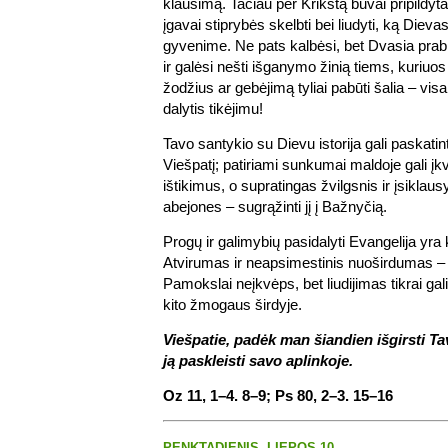
klausimą. Tačiau per Krikštą buvai pripildy
įgavai stiprybės skelbti bei liudyti, ką Diev
gyvenime. Ne pats kalbėsi, bet Dvasia prabil
ir galėsi nešti išganymo žinią tiems, kuriuos 
žodžius ar gebėjimą tyliai pabūti šalia – vis
dalytis tikėjimu!
Tavo santykio su Dievu istorija gali paskatint
Viešpatį; patiriami sunkumai maldoje gali įkvėp
ištikimus, o supratingas žvilgsnis ir įsiklau
abejones – sugrąžinti jį į Bažnyčią.
Progų ir galimybių pasidalyti Evangelija yr
Atvirumas ir neapsimestinis nuoširdumas – 
Pamokslai neįkvėps, bet liudijimas tikrai gali 
kito žmogaus širdyje.
Viešpatie, padėk man šiandien išgirsti Ta
ją paskleisti savo aplinkoje.
Oz 11, 1–4. 8–9; Ps 80, 2–3. 15–16
PENKTADIENIS, LIEPOS 10