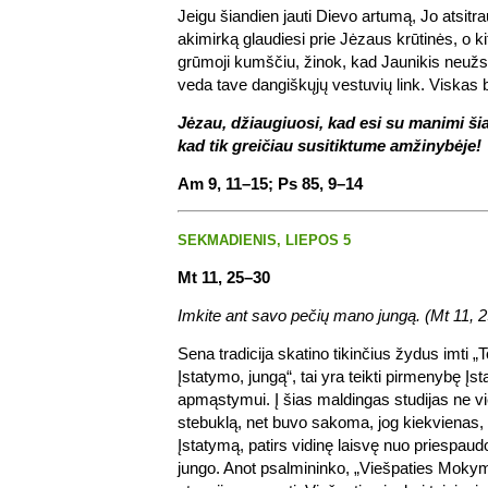
Jeigu šiandien jauti Dievo artumą, Jo atsitra
akimirką glaudiesi prie Jėzaus krūtinės, o ki
grūmoji kumščiu, žinok, kad Jaunikis neužsi
veda tave dangiškųjų vestuvių link. Viskas ba
Jėzau, džiaugiuosi, kad esi su manimi š
kad tik greičiau susitiktume amžinybėje!
Am 9, 11–15; Ps 85, 9–14
SEKMADIENIS, LIEPOS 5
Mt 11, 25–30
Imkite ant savo pečių mano jungą. (Mt 11, 2
Sena tradicija skatino tikinčius žydus imti „
Įstatymo, jungą“, tai yra teikti pirmenybę Įst
apmąstymui. Į šias maldingas studijas ne vi
stebuklą, net buvo sakoma, jog kiekvienas, 
Įstatymą, patirs vidinę laisvę nuo priespau
jungo. Anot psalmininko, „Viešpaties Mokyma