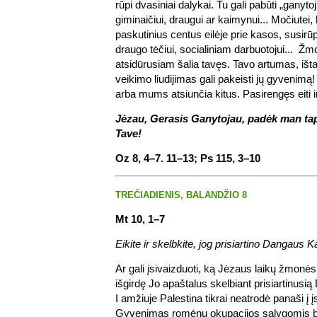
rūpi dvasiniai dalykai. Tu gali pabūti „ganyto
giminaičiui, draugui ar kaimynui... Močiutei,
paskutinius centus eilėje prie kasos, susir
draugo tėčiui, socialiniam darbuotojui... Žmo
atsidūrusiam šalia tavęs. Tavo artumas, išta
veikimo liudijimas gali pakeisti jų gyvenimą
arba mums atsiunčia kitus. Pasirengęs eiti ir
Jėzau, Gerasis Ganytojau, padėk man tap
Tave!
Oz 8, 4–7. 11–13; Ps 115, 3–10
TREČIADIENIS, BALANDŽIO 8
Mt 10, 1–7
Eikite ir skelbkite, jog prisiartino Dangaus K
Ar gali įsivaizduoti, ką Jėzaus laikų žmonės
išgirdę Jo apaštalus skelbiant prisiartinus
I amžiuje Palestina tikrai neatrodė panaši į
Gyvenimas romėnų okupacijos sąlygomis bu