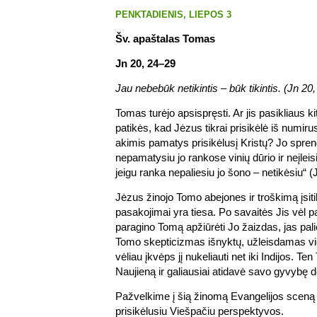
PENKTADIENIS, LIEPOS 3
Šv. apaštalas Tomas
Jn 20, 24–29
Jau nebebūk netikintis – būk tikintis. (Jn 20,
Tomas turėjo apsispręsti. Ar jis pasikliaus kit
patikės, kad Jėzus tikrai prisikėlė iš numiru
akimis pamatys prisikėlusį Kristų? Jo spre
nepamatysiu jo rankose vinių dūrio ir neįleisiu 
jeigu ranka nepaliesiu jo šono – netikėsiu“ (
Jėzus žinojo Tomo abejones ir troškimą įsitiki
pasakojimai yra tiesa. Po savaitės Jis vėl p
paragino Tomą apžiūrėti Jo žaizdas, jas pali
Tomo skepticizmas išnyktų, užleisdamas viet
vėliau įkvėps jį nukeliauti net iki Indijos. 
Naujieną ir galiausiai atidavė savo gyvybę d
Pažvelkime į šią žinomą Evangelijos sceną 
prisikėlusiu Viešpačiu perspektyvos.