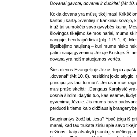
Dovanai gavote, dovanai ir duokite! (Mt 10, 
Kokia dovana yra mūsų tikėjimas! Krikščio
kartos į kartą. Šventieji ir kankiniai kovojo,
ir už tai sumokėjo savo gyvybės kainą. Mes
šlovingos tikėjimo šeimos nariai, mums sk
danguje, bendraįpėdiniai (plg. 1 Pt 1, 4). 
išgelbėjimo naujieną – kuri mums nieko nek
patirti naują gyvenimą Jėzuje Kristuje. Ši ne
dovana yra neišmatuojamos vertės.
Šios dienos Evangelijoje Jėzus liepia apašt
„dovanai“ (Mt 10, 8), nesitikint jokio atlygio
principu „aš tau, tu man“. Jėzus ir mus ragin
mus prašo skelbti: „Dangaus Karalystė yra č
dosnia širdimi dalytis tuo, kas esame, liudyt
gyvenimą Jėzuje. Jis mums buvo padovanot
perduoti kitiems kaip didžiausią brangenybę
Bauginantys žodžiai, tiesa? Ypač jeigu iš pr
manai, kad tau trūksta žinių apie savo tikėji
nežinosi, kaip atsakyti į sunkų, sudėtingą a