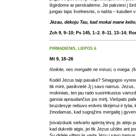
išgirdome ar perskaitėme. Jei pakviesi į šir
jungas taps švelnesnis, o našta – kasdien v
Jėzau, dėkoju Tau, kad mokai mane kelio, 
Zch 9, 9–10; Ps 145, 1–2. 8–11. 13–14; Ro
PIRMADIENIS, LIEPOS 6
Mt 9, 18–26
Išeikite, nes mergaitė ne mirusi, o miega. (M
Kodėl Jėzus taip pasakė? Sinagogos vyresn
tik mirė, pasikvietė Jį į savo namus. Jėzus,
mokiniais, ten jau rado susirinkusius vamzdi
garsiai apraudančius jos mirtį. Viešpats pali
bruzdesyje nebuvo erdvės tikėjimui ir tylai, 
žinodamas, kad sugrąžins mergaitę į gyven
Įsivaizduok sielvarto apimtą tėvą: jis atėjo
kad dukrelė atgis, jei tik Jėzus uždės ant jos
Su didele viltimi jis veda Jėzų į savo namu