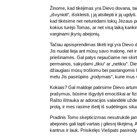
Žinome, kad tikėjimas yra Dievo dovana, ta
„išvynioti“, išskleisti, į ją atsiliepti ir ją ugdy
kad tikėsime net neturėdami tokių Jėzaus p
kokius turėjo Tomas, ar net visą laiką kanki
varginami įkyrių abejonių.
Tačiau apsisprendimas tikėti irgi yra Dievo
Jis nuolat lieja ant mūsų savo malonę, net i
priešinamės. Gal patys nejaučiame nei skirt
permainos, sakydami „tikiu“ ar „netikiu“. Di
džiaugiasi mūsų troškimu bei pastangomis l
metu Jis pasirūpins „įrodymais“, kurie mus 
Kokiais? Gal maldoje patirsime Dievo artumą
prašymus, būsime išgydyti emociškai ar fiz
Rašto ištrauka ar adoracijos valandėlė užde
protą, ir mes rasime išeitį iš sudėtingos situ
Pradinis Tomo skepticizmas nesutrukdė jam 
abejonės gali tapti vartais į gilesnį tikėjimą.
kantrus ir lauk. Prisikėlęs Viešpats pasirodys