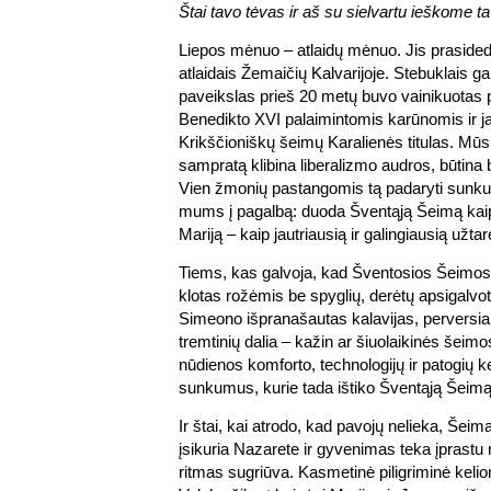
Štai tavo tėvas ir aš su sielvartu ieškome ta
Liepos mėnuo – atlaidų mėnuo. Jis prasided
atlaidais Žemaičių Kalvarijoje. Stebuklais g
paveikslas prieš 20 metų buvo vainikuotas 
Benedikto XVI palaimintomis karūnomis ir j
Krikščioniškų šeimų Karalienės titulas. Mūs
sampratą klibina liberalizmo audros, būtina br
Vien žmonių pastangomis tą padaryti sunku
mums į pagalbą: duoda Šventąją Šeimą kai
Mariją – kaip jautriausią ir galingiausią užtar
Tiems, kas galvoja, kad Šventosios Šeimo
klotas rožėmis be spyglių, derėtų apsigalvo
Simeono išpranašautas kalavijas, perversian
tremtinių dalia – kažin ar šiuolaikinės šeimos
nūdienos komforto, technologijų ir patogių ke
sunkumus, kurie tada ištiko Šventąją Šeim
Ir štai, kai atrodo, kad pavojų nelieka, Šeima
įsikuria Nazarete ir gyvenimas teka įprastu 
ritmas sugriūva. Kasmetinė piligriminė kelio