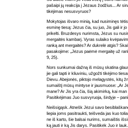
pašaipi jų reakcija į Jėzaus žodžius... Ar s
tikėjimas nesusvyruos?
Mokytojas išvaro minią, kad nusiminęs tėtis
esminę tiesą: Jėzus čia, su juo, Jis gali ir j
prikelti. Bruzdesys nurimsta, Jėzus su nusim
mergaitės kambarį. Vyras sulaiko kvėpavim
ranką ant mergaitės? Ar dukrelė atgis? Ska
pasakojime: „Jėzus paėmė mergaitę už rankos
9, 25).
Nors sunkumai dažną iš mūsų skatina glaust
jie gali tapti ir kliuviniu, užgožti tikėjimo ties
Dievu. Abejonės, piktojo melagystės, kitų ž
sumaištį mūsų mintyse ir jausmuose: „Ar Jė
mane? Ar Jis yra čia, šią akimirką, kai man
Pasitikėjimas Juo susvyruoja, širdyje – pan
Neišsigąsk. Atnešk Jėzui savo besiblaškanč
liepia joms pasitraukti, teišveda jas kuo toli
ne iš karto, šie balsai nurims, sumaištis išs
ką jauti ir ką Jis darys. Pasitikėk Juo ir lauk.