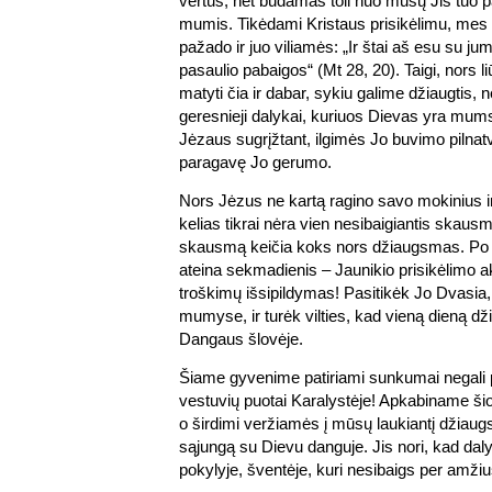
vertus, net būdamas toli nuo mūsų Jis tuo 
mumis. Tikėdami Kristaus prisikėlimu, me
pažado ir juo viliamės: „Ir štai aš esu su jum
pasaulio pabaigos“ (Mt 28, 20). Taigi, nors 
matyti čia ir dabar, sykiu galime džiaugtis, 
geresnieji dalykai, kuriuos Dievas yra mu
Jėzaus sugrįžtant, ilgimės Jo buvimo pilna
paragavę Jo gerumo.
Nors Jėzus ne kartą ragino savo mokinius imti
kelias tikrai nėra vien nesibaigiantis skaus
skausmą keičia koks nors džiaugsmas. Po 
ateina sekmadienis – Jaunikio prisikėlimo 
troškimų išsipildymas! Pasitikėk Jo Dvasia
mumyse, ir turėk vilties, kad vieną dieną dž
Dangaus šlovėje.
Šiame gyvenime patiriami sunkumai negali pr
vestuvių puotai Karalystėje! Apkabiname ši
o širdimi veržiamės į mūsų laukiantį džiaug
sąjungą su Dievu danguje. Jis nori, kad da
pokylyje, šventėje, kuri nesibaigs per amžiu