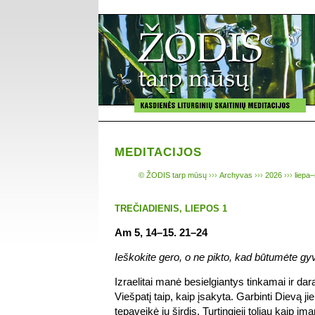
MEDITACIJOS
© ŽODIS tarp mūsų
›››
Archyvas
›››
2026
›››
liepa–
TREČIADIENIS, LIEPOS 1
Am 5, 14–15. 21–24
Ieškokite gero, o ne pikto, kad būtumėte gyv
Izraelitai manė besielgiantys tinkamai ir da
Viešpatį taip, kaip įsakyta. Garbinti Dievą ji
tepaveikė jų širdis. Turtingieji toliau kaip 