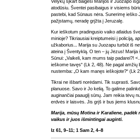
Velykų šįkart baigėsi Marijos ir Juozapo išg
atodūsiu. Šventei pasibaigus ir visiems būri
pastebi, kad Sūnaus nėra. Sunerimę ieško Jo
pažįstamų, neradę grįžta į Jeruzalę.
Kur ieškotum pradingusio vaiko atlaidus šv
minioje? Tikriausiai kreiptumeisi į policiją, 
užkaborius... Marija su Juozapu turbūt iš nev
ateina į Šventyklą. O ten – jų Jėzus! Marija 
Sūnui: „Vaikeli, kam mums taip padarei?! <..
ieškome tavęs“ (Lk 2, 48). Ne pagal amžių
nustemba: „O kam manęs ieškojote?“ (Lk 2,
Tikrai ne išbarti norėdami. Tik suprasti. Sav
planuose. Savo ir Jo kelią. To galime palinkė
auginančiai paauglį sūnų. Jam reikia tėvų nus
erdvės ir laisvės. Jis grįš ir bus jiems klusnu
Marija, mūsų Motina ir Karaliene, padėk
vaikus ir juos išmintingai auginti.
Iz 61, 9–11; 1 Sam 2, 4–8