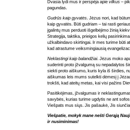
Dvasia lydi mus ir perspėja apie
vilkus
– pik
pagundas.
Gudrūs kaip gyvatės
. Jėzus nori, kad būt
kaip gyvatės. Būti gudriam – tai rasti geriausi
įgalintų mus perduoti išgelbėjimo žinią kie
Strategija, taktika, prieigos kelių pasirinki
užkalbindavo skirtingai. Ir mes turime būti at
kad atrastume veiksmingiausią evangelizac
Neklastingi kaip balandžiai
. Jėzus moko apa
suderinti proto įžvalgumą su nepadalytos ši
siekti proto aiškumo, kuris kyla iš širdies, nu
aiškumas leis mums sutelkti dėmesį į Jėzau
trokšti, kad ateitų metas, kai visi pažins Die
Pasitikėjimas, įžvalgumas ir neklastinguma
savybės, kurias turime ugdytis ne ant sofos,
Viešpats mus siųs. Jis pašaukė, Jis siunčia,
Viešpatie, mokyk mane nešti Gerąją Nauj
ir nusiminimas!