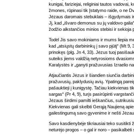
kunigai, fariziejai, religiniai tautos vadovai, 
žmones, rūpinasi tik Įstatymo raide, o ne D
Jėzaus daromais stebuklais – išgydymais ir i
Jį, kad „išvaro demonus su jų valdovo galia
žodžio alkstančios minios stebisi ir sekioja
Todėl Jis savo mokiniams ir mums liepia mel
kad „atsiųstų darbininkų į savo pjūtį“ (Mt 9, 3
prinokęs (plg. Jn 4, 33). Jėzus tuoj pasišau
suteiks jiems valdžią netyrosioms dvasioms i
Karalystės ir „ganyti pražuvusias Izraelio n
Atjaučiantis Jėzus ir šiandien siunčia darbin
pražuvusių, paklydusių avių. Ypatingą pareigą
pašauktieji į kunigystę. Tačiau kiekvienas tik
sargas“ (Pr 4, 9), turįs pasirūpinti vargstančia
Jėzaus širdimi pamilti ieškančius, sutrikusiu
Kiekvienas gali skelbti Gerąją Naujieną apie
gailestingumą savo gyvenime ir nešti Jėzaus 
Savo kasdienybėje tikriausiai teko susitikti
neturėjo progos – o gal ir noro – pasikalbėti